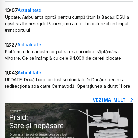
13:07
Actualitate
Update. Ambulanța oprită pentru cumpărături la Bacău: DSU a
găsit și alte nereguli. Pacienții nu au fost monitorizați în timpul
transportului
12:27
Actualitate
Platforma de cadastru ar putea reveni online săptămâna
viitoare. Ce se întâmplă cu cele 94.000 de cereri blocate
10:43
Actualitate
UPDATE. Două barje au fost scufundate în Dunăre pentru a
redirecționa apa către Cernavodă. Operațiunea a durat 11 ore
VEZI MAI MULT