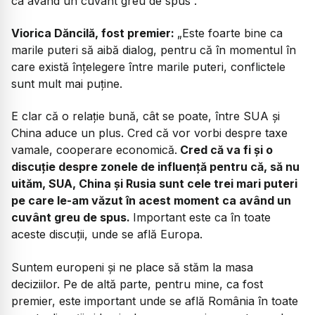
ca având un cuvânt greu de spus”.
Viorica Dăncilă, fost premier:
„Este foarte bine ca
marile puteri să aibă dialog, pentru că în momentul în
care există înțelegere între marile puteri, conflictele
sunt mult mai puține.
E clar că o relație bună, cât se poate, între SUA și
China aduce un plus. Cred că vor vorbi despre taxe
vamale, cooperare economică.
Cred că va fi și o
discuție despre zonele de influență pentru că, să nu
uităm, SUA, China și Rusia sunt cele trei mari puteri
pe care le-am văzut în acest moment ca având un
cuvânt greu de spus.
Important este ca în toate
aceste discuții, unde se află Europa.
Suntem europeni și ne place să stăm la masa
deciziilor. Pe de altă parte, pentru mine, ca fost
premier, este important unde se află România în toate