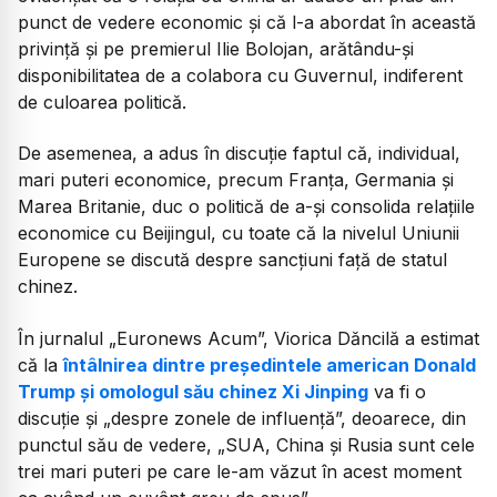
punct de vedere economic și că l-a abordat în această
privință și pe premierul Ilie Bolojan, arătându-și
disponibilitatea de a colabora cu Guvernul, indiferent
de culoarea politică.
De asemenea, a adus în discuție faptul că, individual,
mari puteri economice, precum Franța, Germania și
Marea Britanie, duc o politică de a-și consolida relațiile
economice cu Beijingul, cu toate că la nivelul Uniunii
Europene se discută despre sancțiuni față de statul
chinez.
În jurnalul „Euronews Acum”, Viorica Dăncilă a estimat
că la
întâlnirea dintre președintele american Donald
Trump și omologul său chinez Xi Jinping
va fi o
discuție și „despre zonele de influență”, deoarece, din
punctul său de vedere, „SUA, China și Rusia sunt cele
trei mari puteri pe care le-am văzut în acest moment