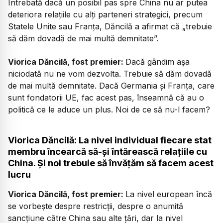
Întrebată dacă un posibil pas spre China nu ar putea
deteriora relațiile cu alți parteneri strategici, precum
Statele Unite sau Franța, Dăncilă a afirmat că „t
rebuie
să dăm dovadă de mai multă demnitate”.
Viorica Dăncilă, fost premier:
Dacă gândim așa
niciodată nu ne vom dezvolta. Trebuie să dăm dovadă
de mai multă demnitate. Dacă Germania și Franța, care
sunt fondatorii UE, fac acest pas, înseamnă că au o
politică ce le aduce un plus. Noi de ce să nu-l facem?
Viorica Dăncilă: La nivel individual fiecare stat
membru încearcă să-și întărească relațiile cu
China. Și noi trebuie să învățăm să facem acest
lucru
Viorica Dăncilă, fost premier:
La nivel european încă
se vorbește despre restricții, despre o anumită
sancțiune către China sau alte țări, dar la nivel