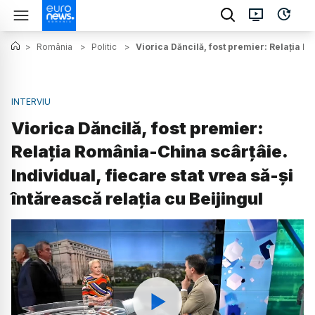
>
România
>
Politic
>
Viorica Dăncilă, fost premier: Relația Ro
INTERVIU
Viorica Dăncilă, fost premier:
Relația România-China scârțâie.
Individual, fiecare stat vrea să-și
întărească relația cu Beijingul