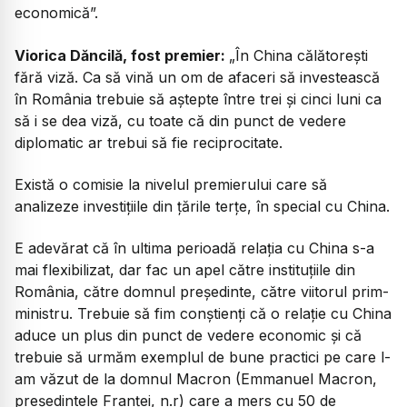
economică”.
Viorica Dăncilă, fost premier:
„În China călătorești
fără viză. Ca să vină un om de afaceri să investească
în România trebuie să aștepte între trei și cinci luni ca
să i se dea viză, cu toate că din punct de vedere
diplomatic ar trebui să fie reciprocitate.
Există o comisie la nivelul premierului care să
analizeze investițiile din țările terțe, în special cu China.
E adevărat că în ultima perioadă relația cu China s-a
mai flexibilizat, dar fac un apel către instituțiile din
România, către domnul președinte, către viitorul prim-
ministru. Trebuie să fim conștienți că o relație cu China
aduce un plus din punct de vedere economic și că
trebuie să urmăm exemplul de bune practici pe care l-
am văzut de la domnul Macron (Emmanuel Macron,
președintele Franței, n.r) care a mers cu 50 de