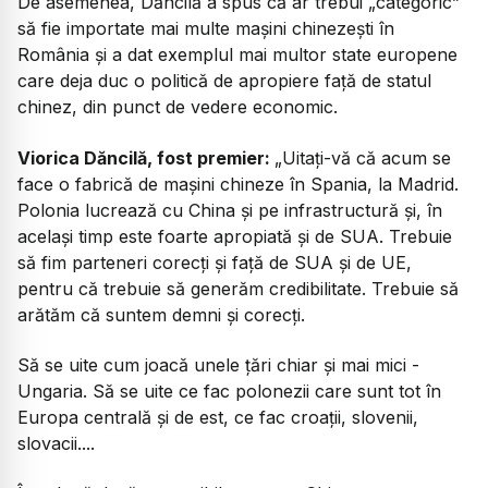
De asemenea, Dăncilă a spus că ar trebui „categoric”
să fie importate mai multe mașini chinezești în
România și a dat exemplul mai multor state europene
care deja duc o politică de apropiere față de statul
chinez, din punct de vedere economic.
Viorica Dăncilă, fost premier:
„Uitați-vă că acum se
face o fabrică de mașini chineze în Spania, la Madrid.
Polonia lucrează cu China și pe infrastructură și, în
același timp este foarte apropiată și de SUA. Trebuie
să fim parteneri corecți și față de SUA și de UE,
pentru că trebuie să generăm credibilitate. Trebuie să
arătăm că suntem demni și corecți.
Să se uite cum joacă unele țări chiar și mai mici -
Ungaria. Să se uite ce fac polonezii care sunt tot în
Europa centrală și de est, ce fac croații, slovenii,
slovacii....