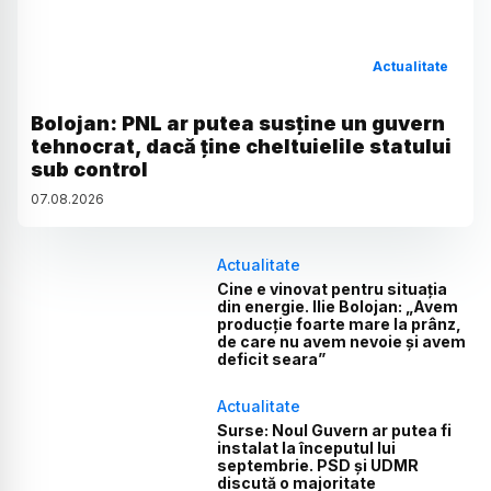
Actualitate
Bolojan: PNL ar putea susține un guvern
tehnocrat, dacă ține cheltuielile statului
sub control
07
.
08
.
2026
Actualitate
Cine e vinovat pentru situația
din energie. Ilie Bolojan: „Avem
producție foarte mare la prânz,
de care nu avem nevoie și avem
deficit seara”
Actualitate
Surse: Noul Guvern ar putea fi
instalat la începutul lui
septembrie. PSD și UDMR
discută o majoritate