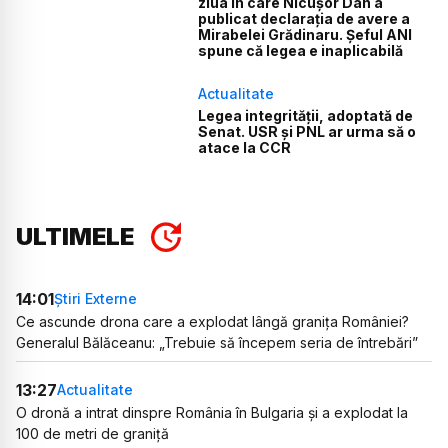
ziua în care Nicușor Dan a
publicat declarația de avere a
Mirabelei Grădinaru. Șeful ANI
spune că legea e inaplicabilă
Actualitate
Legea integrității, adoptată de
Senat. USR și PNL ar urma să o
atace la CCR
ULTIMELE
14:01
Știri Externe
Ce ascunde drona care a explodat lângă granița României?
Generalul Bălăceanu: „Trebuie să începem seria de întrebări”
13:27
Actualitate
O dronă a intrat dinspre România în Bulgaria și a explodat la
100 de metri de graniță