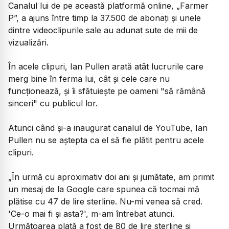
Canalul lui de pe această platformă online, „Farmer
P”, a ajuns între timp la 37.500 de abonaţi şi unele
dintre videoclipurile sale au adunat sute de mii de
vizualizări.
În acele clipuri, Ian Pullen arată atât lucrurile care
merg bine în ferma lui, cât şi cele care nu
funcţionează, şi îi sfătuieşte pe oameni "să rămână
sinceri" cu publicul lor.
Atunci când şi-a inaugurat canalul de YouTube, Ian
Pullen nu se aştepta ca el să fie plătit pentru acele
clipuri.
„În urmă cu aproximativ doi ani şi jumătate, am primit
un mesaj de la Google care spunea că tocmai mă
plătise cu 47 de lire sterline. Nu-mi venea să cred.
'Ce-o mai fi şi asta?', m-am întrebat atunci.
Următoarea plată a fost de 80 de lire sterline şi