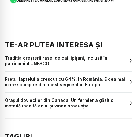
URMĂREȘTE CANALUL EURONEWS ROMÂNIA PE WHATSAPP!
TE-AR PUTEA INTERESA ȘI
Tradiția creșterii rasei de cai lipițani, inclusă în
patrimoniul UNESCO
Prețul laptelui a crescut cu 64%, în România. E cea mai
mare scumpire din acest segment în Europa
Orașul dovlecilor din Canada. Un fermier a găsit o
metodă inedită de a-și vinde producția
TAGURI