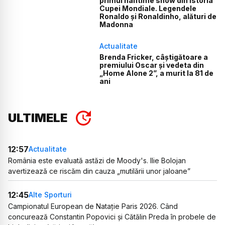
primul halftime show din istoria
Cupei Mondiale. Legendele
Ronaldo și Ronaldinho, alături de
Madonna
Actualitate
Brenda Fricker, câștigătoare a
premiului Oscar și vedeta din
„Home Alone 2”, a murit la 81 de
ani
ULTIMELE
12:57
Actualitate
România este evaluată astăzi de Moody's. Ilie Bolojan
avertizează ce riscăm din cauza „mutilării unor jaloane”
12:45
Alte Sporturi
Campionatul European de Natație Paris 2026. Când
concurează Constantin Popovici și Cătălin Preda în probele de