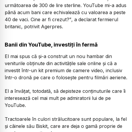
următoarea de 300 de lire sterline. YouTube mi-a adus
până acum bani care echivalează cu valoarea a peste
40 de vaci. Cine ar fi crezut?”
, a declarat fermierul
britanic, potrivit Agerpres.
Banii din YouTube, investiți în fermă
El mai spus că şi-a construit un nou hambar din
veniturile obţinute din activităţile sale online şi că a
investit într-un kit premium de camere video, inclusiv
într-o dronă pe care o foloseşte pentru filmări aeriene.
El a învăţat, totodată, să depisteze conţinuturile care îi
interesează cel mai mult pe admiratorii lui de pe
YouTube.
Tractoarele în culori strălucitoare sunt populare, la fel
şi câinele său Biskit, care are deja o gamă proprie de