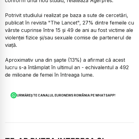
conform unui nou studiu, relatează Agerpres.
Potrivit studiului realizat pe baza a sute de cercetări,
publicat în revista "The Lancet", 27% dintre femeile cu
vârste cuprinse între 15 şi 49 de ani au fost victime ale
violenţei fizice şi/sau sexuale comise de partenerul de
viaţă.
Aproximativ una din şapte (13%) a afirmat că acest
lucru s-a întâmplat în ultimul an - echivalentul a 492
de milioane de femei în întreaga lume.
URMĂREȘTE CANALUL EURONEWS ROMÂNIA PE WHATSAPP!