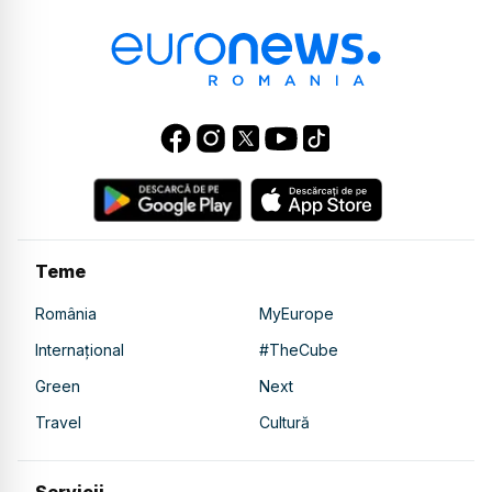
Teme
România
MyEurope
Internațional
#TheCube
Green
Next
Travel
Cultură
Servicii