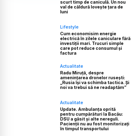
scurt timp de caniculă. Un nou
val de căldură lovește țara de
luni
Lifestyle
Cum economisim energie
electrică în zilele caniculare fără
investiții mari. Trucuri simple
care pot reduce consumul și
factura
Actualitate
Radu Miruță, despre
amenințarea dronelor rusești:
„Rusia își va schimba tactica. Și
noi va trebui să ne readaptăm”
Actualitate
Update. Ambulanța oprită
pentru cumpărături la Bacău:
DSU a găsit și alte nereguli.
Pacienții nu au fost monitorizați
în timpul transportului