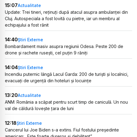
15:07
Actualitate
Update: Trei tineri, reținuți după atacul asupra ambulanței din
Cluj. Autospeciala a fost lovită cu pietre, iar un membru al
echipajului a fost rănit
14:40
Știri Externe
Bombardament masiv asupra regiunii Odesa. Peste 200 de
drone și rachete rusești, cel puțin 9 răniți
14:04
Știri Externe
Incendiu puternic lângă Lacul Garda: 200 de turiști și localnici,
evacuați de urgență din hoteluri și locuințe
13:20
Actualitate
ANM: România a scăpat pentru scurt timp de caniculă. Un nou
val de căldură lovește țara de luni
12:18
Știri Externe
Cancerul lui Joe Biden s-a extins. Fiul fostului președinte
american: „Este foarte dureros și debilitant”