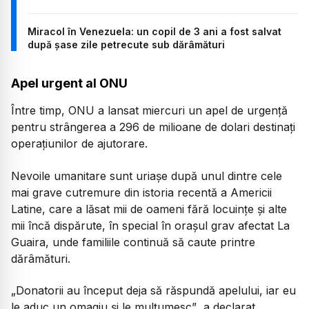
Miracol în Venezuela: un copil de 3 ani a fost salvat
după șase zile petrecute sub dărâmături
Apel urgent al ONU
Între timp, ONU a lansat miercuri un apel de urgență
pentru strângerea a 296 de milioane de dolari destinați
operațiunilor de ajutorare.
Nevoile umanitare sunt uriașe după unul dintre cele
mai grave cutremure din istoria recentă a Americii
Latine, care a lăsat mii de oameni fără locuințe și alte
mii încă dispărute, în special în orașul grav afectat La
Guaira, unde familiile continuă să caute printre
dărâmături.
„Donatorii au început deja să răspundă apelului, iar eu
le aduc un omagiu și le mulțumesc”
, a declarat