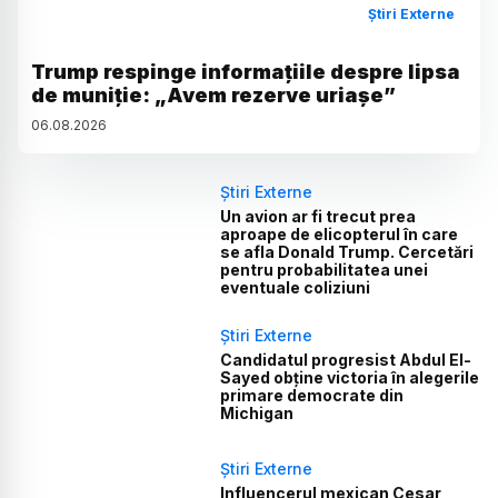
Știri Externe
Trump respinge informațiile despre lipsa
de muniție: „Avem rezerve uriașe”
06
.
08
.
2026
Știri Externe
Un avion ar fi trecut prea
aproape de elicopterul în care
se afla Donald Trump. Cercetări
pentru probabilitatea unei
eventuale coliziuni
Știri Externe
Candidatul progresist Abdul El-
Sayed obține victoria în alegerile
primare democrate din
Michigan
Știri Externe
Influencerul mexican Cesar