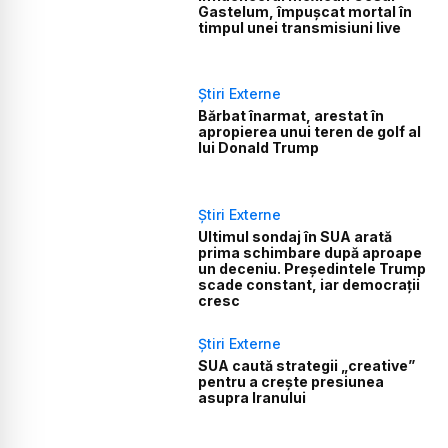
Gastelum, împușcat mortal în
timpul unei transmisiuni live
Știri Externe
Bărbat înarmat, arestat în
apropierea unui teren de golf al
lui Donald Trump
Știri Externe
Ultimul sondaj în SUA arată
prima schimbare după aproape
un deceniu. Președintele Trump
scade constant, iar democrații
cresc
Știri Externe
SUA caută strategii „creative”
pentru a crește presiunea
asupra Iranului