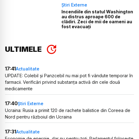
Știri Externe
Incendiile din statul Washington
au distrus aproape 600 de
clădiri. Zeci de mii de oameni au
fost evacuați
ULTIMELE
17:41
Actualitate
UPDATE: Colebil și Panzcebil nu mai pot fi vândute temporar în
farmacii. Verificări privind substanța activă din cele două
medicamente
17:40
Știri Externe
Ucraina: Rusia a primit 120 de rachete balistice din Coreea de
Nord pentru războiul din Ucraina
17:31
Actualitate
Economie de energie, dar nu pentru toți. Parlamentul folosește