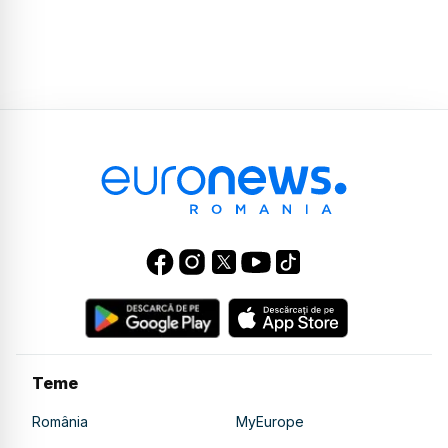
Teme
România
MyEurope