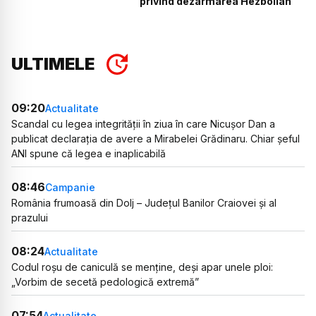
privind dezarmarea Hezbollah
ULTIMELE
09:20
Actualitate
Scandal cu legea integrității în ziua în care Nicușor Dan a
publicat declarația de avere a Mirabelei Grădinaru. Chiar șeful
ANI spune că legea e inaplicabilă
08:46
Campanie
România frumoasă din Dolj – Județul Banilor Craiovei și al
prazului
08:24
Actualitate
Codul roșu de caniculă se menține, deși apar unele ploi:
„Vorbim de secetă pedologică extremă”
07:54
Actualitate