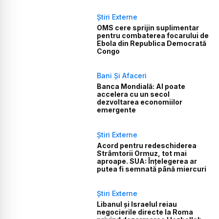
Știri Externe
OMS cere sprijin suplimentar
pentru combaterea focarului de
Ebola din Republica Democrată
Congo
Bani Și Afaceri
Banca Mondială: AI poate
accelera cu un secol
dezvoltarea economiilor
emergente
Știri Externe
Acord pentru redeschiderea
Strâmtorii Ormuz, tot mai
aproape. SUA: Înțelegerea ar
putea fi semnată până miercuri
Știri Externe
Libanul și Israelul reiau
negocierile directe la Roma