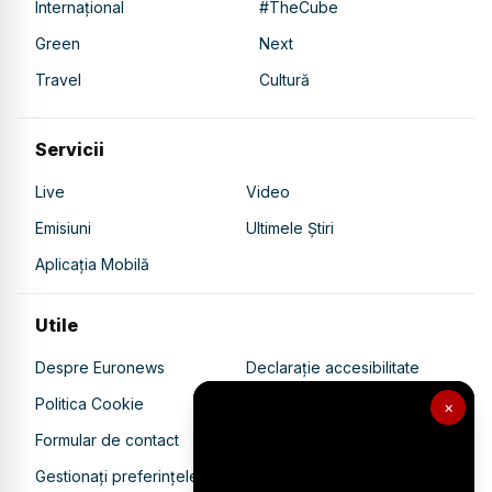
Internațional
#TheCube
Green
Next
Travel
Cultură
Servicii
Live
Video
Emisiuni
Ultimele Știri
Aplicația Mobilă
Utile
Despre Euronews
Declarație accesibilitate
Politica Cookie
Politica de confidențialitate
×
Formular de contact
Transparență în utilizarea AI
Gestionați preferințele