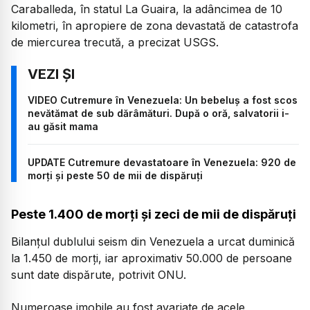
Caraballeda, în statul La Guaira, la adâncimea de 10
kilometri, în apropiere de zona devastată de catastrofa
de miercurea trecută, a precizat USGS.
VIDEO Cutremure în Venezuela: Un bebeluș a fost scos
nevătămat de sub dărâmături. După o oră, salvatorii i-
au găsit mama
UPDATE Cutremure devastatoare în Venezuela: 920 de
morți și peste 50 de mii de dispăruți
Peste 1.400 de morți și zeci de mii de dispăruți
Bilanțul dublului seism din Venezuela a urcat duminică
la 1.450 de morți, iar aproximativ 50.000 de persoane
sunt date dispărute, potrivit ONU.
Numeroase imobile au fost avariate de acele