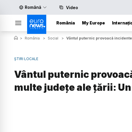
Română
Video
România
My Europe
Internați
>
România
>
Social
>
Vântul puternic provoacă incidente 
ȘTIRI LOCALE
Vântul puternic provoacă
multe județe ale țării: U