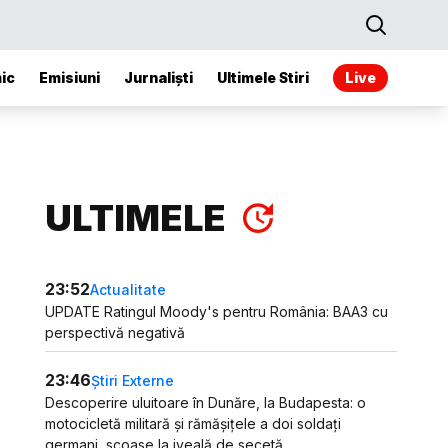
ic
Emisiuni
Jurnaliști
Ultimele Stiri
Live
ULTIMELE
23:52
Actualitate
UPDATE Ratingul Moody's pentru România: BAA3 cu
perspectivă negativă
23:46
Știri Externe
Descoperire uluitoare în Dunăre, la Budapesta: o
motocicletă militară și rămășițele a doi soldați
germani, scoase la iveală de secetă