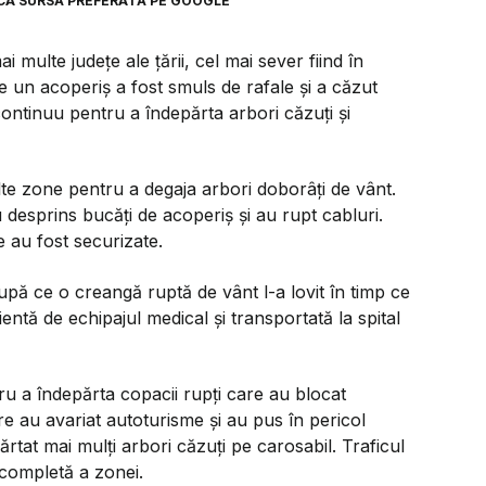
CA SURSĂ PREFERATĂ PE GOOGLE
 multe județe ale țării, cel mai sever fiind în
 un acoperiș a fost smuls de rafale și a căzut
 continuu pentru a îndepărta arbori căzuți și
ulte zone pentru a degaja arbori doborâți de vânt.
 desprins bucăți de acoperiș și au rupt cabluri.
e au fost securizate.
după ce o creangă ruptă de vânt l-a lovit în timp ce
entă de echipajul medical și transportată la spital
tru a îndepărta copacii rupți care au blocat
re au avariat autoturisme și au pus în pericol
ărtat mai mulți arbori căzuți pe carosabil. Traficul
 completă a zonei.