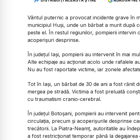
DISTRIBUIȚI ACEASTĂ ȘTIRE
ADAUGĂ-NE 
Vântul puternic a provocat incidente grave în mai
municipiul Huși, unde un bărbat a murit după ce
peste el. În restul regiunilor, pompierii intervin
acoperișuri desprinse.
În județul Iași, pompierii au intervenit în mai m
Alte echipaje au acționat acolo unde rafalele au
Nu au fost raportate victime, iar zonele afectat
Tot în Iași, un bărbat de 30 de ani a fost rănit 
mergea pe stradă. Victima a fost preluată conști
cu traumatism cranio-cerebral.
În județul Botoșani, pompierii au intervenit pen
circulația, precum și acoperișurile desprinse ca
trecătorii. La Piatra-Neamț, autoritatile au îndep
a fost restricționat temporar până la degajarea