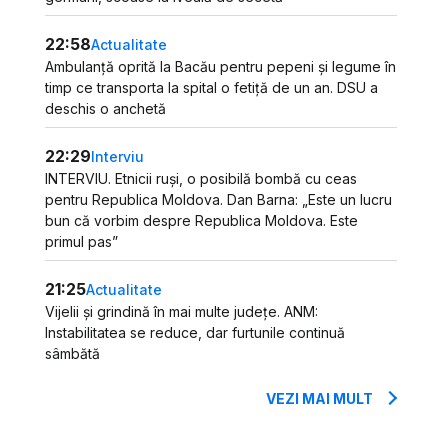
22:58
Actualitate
Ambulanță oprită la Bacău pentru pepeni și legume în
timp ce transporta la spital o fetiță de un an. DSU a
deschis o anchetă
22:29
Interviu
INTERVIU. Etnicii ruși, o posibilă bombă cu ceas
pentru Republica Moldova. Dan Barna: „Este un lucru
bun că vorbim despre Republica Moldova. Este
primul pas”
21:25
Actualitate
Vijelii și grindină în mai multe județe. ANM:
Instabilitatea se reduce, dar furtunile continuă
sâmbătă
VEZI MAI MULT