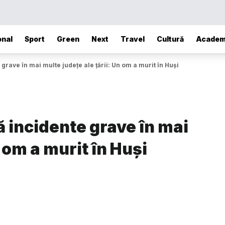
onal
Sport
Green
Next
Travel
Cultură
Academ
grave în mai multe județe ale țării: Un om a murit în Huși
 incidente grave în mai
n om a murit în Huși