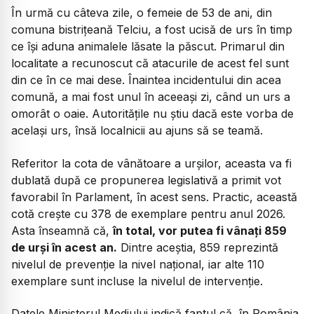
În urmă cu câteva zile, o femeie de 53 de ani, din
comuna bistrițeană Telciu, a fost ucisă de urs în timp
ce își aduna animalele lăsate la păscut. Primarul din
localitate a recunoscut că atacurile de acest fel sunt
din ce în ce mai dese. Înaintea incidentului din acea
comună, a mai fost unul în aceeași zi, când un urs a
omorât o oaie. Autoritățile nu știu dacă este vorba de
același urs, însă localnicii au ajuns să se teamă.
Referitor la cota de vânătoare a urșilor, aceasta va fi
dublată după ce propunerea legislativă a primit vot
favorabil în Parlament, în acest sens. Practic, această
cotă crește cu 378 de exemplare pentru anul 2026.
Asta înseamnă că,
în total, vor putea fi vânați 859
de urși în acest an.
Dintre aceștia, 859 reprezintă
nivelul de prevenție la nivel național, iar alte 110
exemplare sunt incluse la nivelul de intervenție.
Datele Ministerul Mediului indică faptul că, în România,