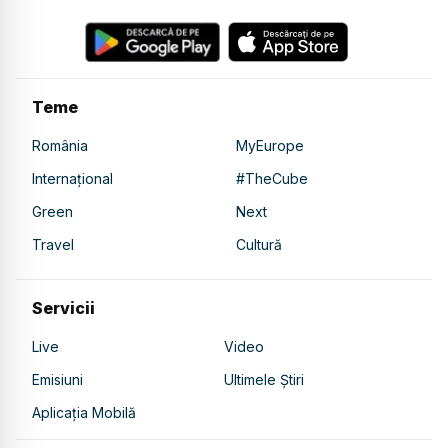
Teme
România
MyEurope
Internațional
#TheCube
Green
Next
Travel
Cultură
Servicii
Live
Video
Emisiuni
Ultimele Știri
Aplicația Mobilă