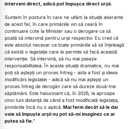
interveni direct, adică pot împușca direct urșii.
Suntem în postura în care ne uităm la situații aberante
de acest fel, în care primăriile vin să ceară în
continuare cote la Minister sau o derogare ca să
poată să intervină pentru urșii respectivi. Eu cred că
este absolut necesar ca toate primăriile să să înțeleagă
că există o legislație care le permite să facă această
intervenție. Să intervină, să nu mai paseze
responsabilitatea. În aceste situații dramatice, nu mai
poți să aștepți un proces întreg - asta a fost și ideea
modificării legislației - adică să nu mai aștepți un
proces întreg de derogări care să dureze două-trei
săptămăni. Este halucinant că, în 2026, la aproape
cinci luni distanță de când a fost modificată legislația,
primăriile încă nu o aplică.
Mai ferm decât să le dai
voie să împuște urșii nu pot să-mi imaginez ce ar
putea să fie.
”