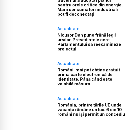
Guvernul a adoptat planul
pentru orele critice din energie.
Marii consumatori industriali
pot fi deconectați
Actualitate
Nicușor Dan pune frână legii
urșilor. Președintele cere
Parlamentului să reexamineze
proiectul
Actualitate
Românii mai pot obține gratuit
prima carte electronică de
identitate. Până când este
valabilă măsura
Actualitate
România, printre țările UE unde
vacanța rămâne un lux. 6 din 10
români nu își permit un concediu