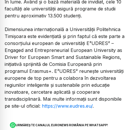
în lume. Având și o bază materială de invidiat, cele 10
facultăţi ale universităţii asigură programe de studii
pentru aproximativ 13.500 studenţi.
Dimensiunea internațională a Universității Politehnica
Timișoara este evidențiată și prin faptul că este parte a
consorțiului european de universități E³UDRES² –
Engaged and Entrepreneurial European University as
Driver for European Smart and Sustainable Regions,
inițiativă sprijinită de Comisia Europeană prin
programul Erasmus+. E³UDRES² reunește universități
europene de top pentru a colabora în dezvoltarea
regiunilor inteligente și sustenabile prin educație
inovatoare, cercetare aplicată și cooperare
transdisciplinară. Mai multe informații sunt disponibile
pe site-ul oficial:
https://www.eudres.eu/
.
URMĂREȘTE CANALUL EURONEWS ROMÂNIA PE WHATSAPP!