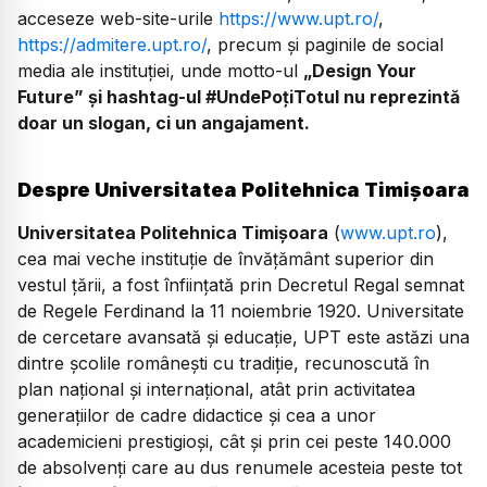
acceseze web-site-urile
https://www.upt.ro/
,
https://admitere.upt.ro/
, precum și paginile de social
media ale instituției, unde motto-ul
„Design Your
Future” și hashtag-ul #UndePoțiTotul nu reprezintă
doar un slogan, ci un angajament.
Despre Universitatea Politehnica Timișoara
Universitatea Politehnica Timișoara
(
www.upt.ro
),
cea mai veche instituție de învățământ superior din
vestul țării, a fost înființată prin Decretul Regal semnat
de Regele Ferdinand la 11 noiembrie 1920. Universitate
de cercetare avansată şi educaţie, UPT este astăzi una
dintre şcolile româneşti cu tradiţie, recunoscută în
plan naţional şi internaţional, atât prin activitatea
generaţiilor de cadre didactice şi cea a unor
academicieni prestigioşi, cât și prin cei peste 140.000
de absolvenți care au dus renumele acesteia peste tot