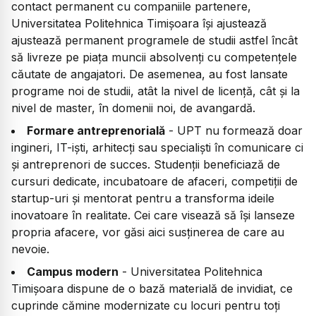
contact permanent cu companiile partenere,
Universitatea Politehnica Timișoara își ajustează
ajustează permanent programele de studii astfel încât
să livreze pe piața muncii absolvenți cu competențele
căutate de angajatori. De asemenea, au fost lansate
programe noi de studii, atât la nivel de licență, cât și la
nivel de master, în domenii noi, de avangardă.
Formare antreprenorială
- UPT nu formează doar
ingineri, IT-iști, arhitecți sau specialiști în comunicare ci
și antreprenori de succes. Studenții beneficiază de
cursuri dedicate, incubatoare de afaceri, competiții de
startup-uri și mentorat pentru a transforma ideile
inovatoare în realitate. Cei care visează să își lanseze
propria afacere, vor găsi aici susținerea de care au
nevoie.
Campus modern
- Universitatea Politehnica
Timișoara dispune de o bază materială de invidiat, ce
cuprinde cămine modernizate cu locuri pentru toți