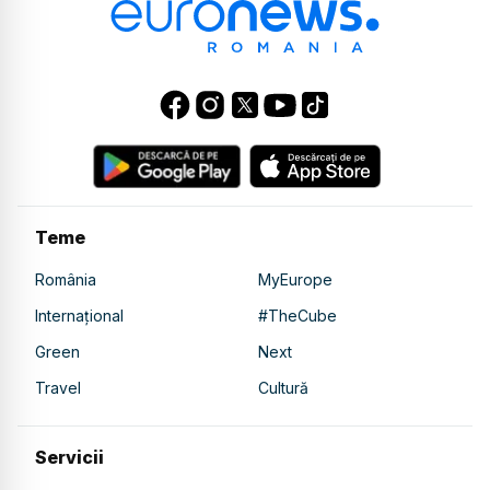
Teme
România
MyEurope
Internațional
#TheCube
Green
Next
Travel
Cultură
Servicii