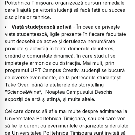
Politehnica Timișoara organizează cursuri remediale
care îi ajută pe viitorii studenți să facă față cu succes
disciplinelor tehnice.
Viață studețească activă
- În ceea ce privește
viața studențească, ligile prezente în fiecare facultate
sunt deosebit de active și derulează nenumărate
proiecte și activități în toate domeniile de interes,
creând o comunitate dinamică, în care studiul se
împletește armonios cu distracția. Mai mult, prin
programul UPT Campus Creativ, studenții se bucură
de diverse evenimente, de la petrecerile studențești
Take Over, până la atelierele de storytelling
”Science&Wine”, Noaptea Campusului Deschis,
expoziții de artă și stiință, și multe altele.
Cei care doresc să afle mai multe despre admiterea la
Universitatea Politehnica Timișoara, sau cei care vor
să fie la curent cu evenimentele organizate și derulate
de Universitatea Politehnica Timișoara sunt invitați să