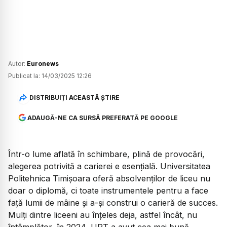
Autor:
Euronews
Publicat la:
14/03/2025 12:26
DISTRIBUIȚI ACEASTĂ ȘTIRE
ADAUGĂ-NE CA SURSĂ PREFERATĂ PE GOOGLE
Într-o lume aflată în schimbare, plină de provocări,
alegerea potrivită a carierei e esențială. Universitatea
Politehnica Timișoara oferă absolvenților de liceu nu
doar o diplomă, ci toate instrumentele pentru a face
față lumii de mâine și a-și construi o carieră de succes.
Mulți dintre liceeni au înțeles deja, astfel încât, nu
întâmplător, în 2024, UPT a avut cea mai bună