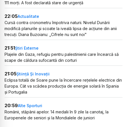
111 morți. A fost declarată stare de urgență
22:05
Actualitate
Cursă contra cronometru împotriva naturii. Nivelul Dunării
modifică planurile și scoate la iveală lipsa de acțiune din anii
trecuți. Diana Buzoianu: „Cifrele nu sunt noi"
21:51
Știri Externe
Plajele din Gaza, refugiu pentru palestinienii care încearcă să
scape de căldura sufocantă din corturi
21:05
Știință Și Inovații
Eclipsa totală de Soare pune la încercare rețelele electrice din
Europa. Cât va scădea producția de energie solară în Spania
și Portugalia
20:59
Alte Sporturi
Românii, stăpânii apelor. 14 medalii în 9 zile la canotaj, la
Europenele de seniori și la Mondialele de juniori