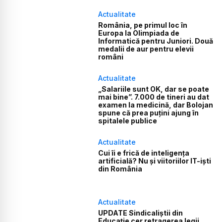
Actualitate
România, pe primul loc în
Europa la Olimpiada de
Informatică pentru Juniori. Două
medalii de aur pentru elevii
români
Actualitate
„Salariile sunt OK, dar se poate
mai bine”. 7.000 de tineri au dat
examen la medicină, dar Bolojan
spune că prea puțini ajung în
spitalele publice
Actualitate
Cui îi e frică de inteligența
artificială? Nu și viitoriilor IT-iști
din România
Actualitate
UPDATE Sindicaliștii din
Educație cer retragerea legii