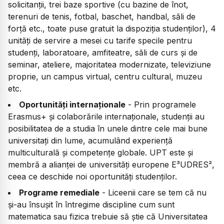
solicitanții, trei baze sportive (cu bazine de înot,
terenuri de tenis, fotbal, baschet, handbal, săli de
forță etc., toate puse gratuit la dispoziția studenților), 4
unități de servire a mesei cu tarife specile pentru
studenți, laboratoare, amfiteatre, săli de curs și de
seminar, ateliere, majoritatea modernizate, televiziune
proprie, un campus virtual, centru cultural, muzeu
etc.
Oportunități internaționale
- Prin programele
Erasmus+ și colaborările internaționale, studenții au
posibilitatea de a studia în unele dintre cele mai bune
universitați din lume, acumulând experiență
multiculturală și competențe globale. UPT este și
membră a alianței de universități europene E³UDRES²,
ceea ce deschide noi oportunități studenților.
Programe remediale
- Liceenii care se tem că nu
și-au însușit în întregime discipline cum sunt
matematica sau fizica trebuie să știe că Universitatea