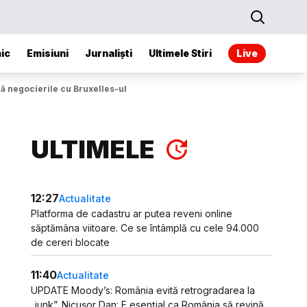
ic
Emisiuni
Jurnaliști
Ultimele Stiri
Live
ză negocierile cu Bruxelles-ul
ULTIMELE
12:27
Actualitate
Platforma de cadastru ar putea reveni online
săptămâna viitoare. Ce se întâmplă cu cele 94.000
de cereri blocate
11:40
Actualitate
UPDATE Moody’s: România evită retrogradarea la
„junk”. Nicușor Dan: E esențial ca România să revină