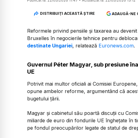
Publicat la:
22/05/2026 11:47
•
Actualizat la:
22/05/2026 13:12
DISTRIBUIȚI ACEASTĂ ȘTIRE
ADAUGĂ-NE 
Reformele privind pensiile și taxarea au devenit
Bruxelles în negocierile tehnice pentru debloca
destinate Ungariei
, relatează
Euronews.com
.
Guvernul Péter Magyar, sub presiune îna
UE
Potrivit mai multor oficiali ai Comisiei Europen
opune ambelor reforme, argumentând că acest
bugetului țării.
Magyar și cabinetul său poartă discuții cu Com
miliarde de euro din fondurile UE înghețate în t
pe fondul preocupărilor legate de statul de drep