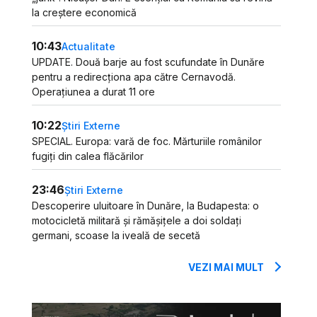
la creștere economică
10:43
Actualitate
UPDATE. Două barje au fost scufundate în Dunăre
pentru a redirecționa apa către Cernavodă.
Operațiunea a durat 11 ore
10:22
Știri Externe
SPECIAL. Europa: vară de foc. Mărturiile românilor
fugiți din calea flăcărilor
23:46
Știri Externe
Descoperire uluitoare în Dunăre, la Budapesta: o
motocicletă militară și rămășițele a doi soldați
germani, scoase la iveală de secetă
VEZI MAI MULT