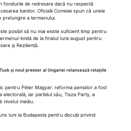
in fondurile de redresare dacă nu respectă
esarea banilor. Oficialii Comisiei spun că unele
ce prelungire a termenului.
ste posibil să nu mai existe suficient timp pentru
menul-limită de la finalul lunii august pentru
are și Reziliență.
Tusk și noul premier al Ungariei relansează relațiile
tic pentru Péter Magyar: reforma pensiilor a fost
 electorală, iar partidul său, Tisza Party, a
b nivelul mediu.
ns luni la Budapesta pentru discuții privind