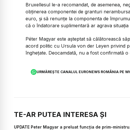
Bruxellesul le-a recomandat, de asemenea, neg
obținerea componentei de granturi nerambursabi
euro, și să renunțe la componenta de împrumut
că o îndatorare suplimentară ar agrava situația f
Péter Magyar este așteptat să călătorească să
acord politic cu Ursula von der Leyen privind p
înghețate. Deocamdată, nu a fost confirmată o d
URMĂREȘTE CANALUL EURONEWS ROMÂNIA PE W
TE-AR PUTEA INTERESA ȘI
UPDATE Peter Magyar a preluat funcția de prim-ministru. S