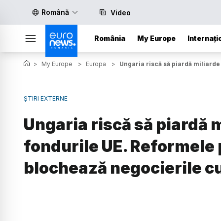
Română
Video
România
My Europe
Internați
>
My Europe
>
Europa
>
Ungaria riscă să piardă miliarde
ȘTIRI EXTERNE
Ungaria riscă să piardă m
fondurile UE. Reformele p
blochează negocierile cu