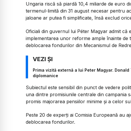
Ungaria riscă să piardă 10,4 miliarde de euro d
termenul-limită din 31 august necesar pentru acc
jaloane ar putea fi simplificate, însă exclud ori
Oficiali din guvernul lui Péter Magyar admit că e
implementarea unor reforme ample înainte de ter
deblocarea fondurilor din Mecanismul de Redres
Prima vizită externă a lui Peter Magyar. Donald 
diplomanice
Subiectul este sensibil din punct de vedere poli
una dintre promisiunile centrale din campania sa
promis majorarea pensiilor minime și a celor su
Peste 20 de experți ai Comisia Europeană au aju
deblocarea fondurilor.