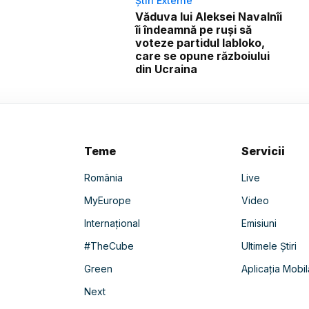
Știri Externe
Văduva lui Aleksei Navalnîi
îi îndeamnă pe ruși să
voteze partidul Iabloko,
care se opune războiului
din Ucraina
Teme
Servicii
România
Live
MyEurope
Video
Internațional
Emisiuni
#TheCube
Ultimele Știri
Green
Aplicația Mobil
Next