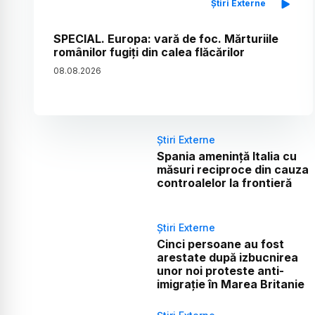
Știri Externe
SPECIAL. Europa: vară de foc. Mărturiile
românilor fugiți din calea flăcărilor
08
.
08
.
2026
Știri Externe
Spania amenință Italia cu
măsuri reciproce din cauza
controalelor la frontieră
Știri Externe
Cinci persoane au fost
arestate după izbucnirea
unor noi proteste anti-
imigrație în Marea Britanie