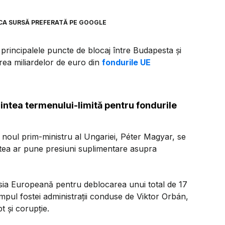
CA SURSĂ PREFERATĂ PE GOOGLE
 principalele puncte de blocaj între Budapesta și
rea miliardelor de euro din
fondurile UE
intea termenului-limită pentru fondurile
e, noul prim-ministru al Ungariei, Péter Magyar, se
ea ar pune presiuni suplimentare asupra
isia Europeană pentru deblocarea unui total de 17
impul fostei administrații conduse de Viktor Orbán,
t și corupție.