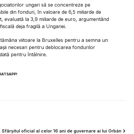
ociatorilor ungari să se concentreze pe
le din fonduri, în valoare de 6,5 miliarde de
, evaluată la 3,9 miliarde de euro, argumentând
iscală deja fragilă a Ungariei.
ptămâna viitoare la Bruxelles pentru a semna un
așii necesari pentru deblocarea fondurilor
ată pentru întâlnire.
HATSAPP!
fârșitul oficial al celor 16 ani de guvernare ai lui Orbán