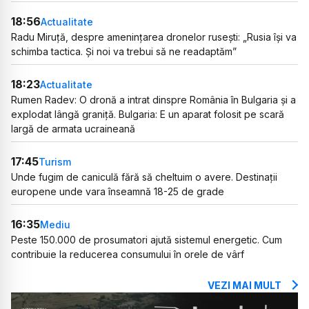
18:56
Actualitate
Radu Miruță, despre amenințarea dronelor rusești: „Rusia își va
schimba tactica. Și noi va trebui să ne readaptăm”
18:23
Actualitate
Rumen Radev: O dronă a intrat dinspre România în Bulgaria și a
explodat lângă graniță. Bulgaria: E un aparat folosit pe scară
largă de armata ucraineană
17:45
Turism
Unde fugim de caniculă fără să cheltuim o avere. Destinații
europene unde vara înseamnă 18-25 de grade
16:35
Mediu
Peste 150.000 de prosumatori ajută sistemul energetic. Cum
contribuie la reducerea consumului în orele de vârf
VEZI MAI MULT