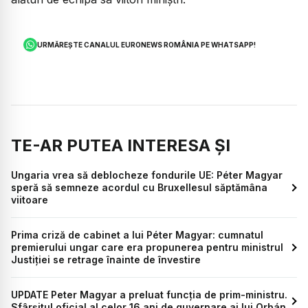
URMĂREȘTE CANALUL EURONEWS ROMÂNIA PE WHATSAPP!
TE-AR PUTEA INTERESA ȘI
Ungaria vrea să deblocheze fondurile UE: Péter Magyar
speră să semneze acordul cu Bruxellesul săptămâna
viitoare
Prima criză de cabinet a lui Péter Magyar: cumnatul
premierului ungar care era propunerea pentru ministrul
Justiției se retrage înainte de învestire
UPDATE Peter Magyar a preluat funcția de prim-ministru.
Sfârșitul oficial al celor 16 ani de guvernare ai lui Orbán