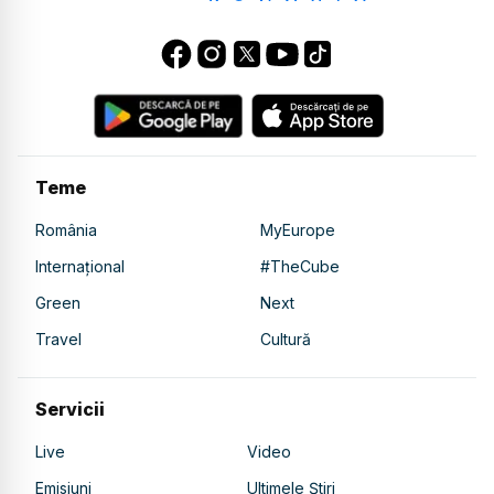
Teme
România
MyEurope
Internațional
#TheCube
Green
Next
Travel
Cultură
Servicii
Live
Video
Emisiuni
Ultimele Știri