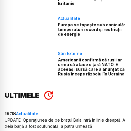
Britanie
Actualitate
Europa se topește sub caniculă:
temperaturi record și restricții
de energie
Știri Externe
Americanii confirmă că rușii ar
urma să atace o țară NATO. E
aceeași sursă care a anunțat că
Rusia începe războiul în Ucraina
ULTIMELE
19:18
Actualitate
UPDATE. Operațiunea de pe brațul Bala intră în linie dreaptă. A
treia barjă a fost scufundată, a patra urmează