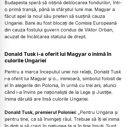
Budapesta speră să obțină deblocarea fondurilor, într-
o primă tranșă, până la sfârșitul lunii mai. Magyar a
făcut apel la noul său prieten să susțină cauza
Ungariei. Banii au fost blocați de Comisia Europeană
din cauza fostului guvern condus de Viktor Orban,
acuzat de încălcarea statului de drept.
Donald Tusk i-a oferit lui Magyar o inimă în
culorile Ungariei
Pentru a marca începutul unei noi relații, Donald Tusk
i-a oferit lui Magyar și o... inimioară, simbolul folosit de
el în alegerile din Polonia, în urmă cu trei ani, atunci
când i-a învins pe naționaliștii de la Lege și Justiție.
Inima dăruită are însă culorile Ungariei.
Donald Tusk, premierul Poloniei:
„Pentru Ungaria și
pentru tine, ca să învingeți răul. Trebuie să îți iei inima
în dinți și să crezi în națiunea ta și în tine însuți. Sunt