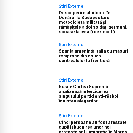
Știri Externe
Descoperire uluitoare în
Dunăre, la Budapesta: o
motocicletă militară și
rămășițele a doi soldați germani,
scoase la iveală de secetă
Știri Externe
Spania amenință Italia cu măsuri
reciproce din cauza
controalelor la frontieră
Știri Externe
Rusia: Curtea Supremă
analizează interzicerea
singurului partid anti-război
înaintea alegerilor
Știri Externe
Cinci persoane au fost arestate
după izbucnirea unor noi
proteste anti-imigrație în Marea