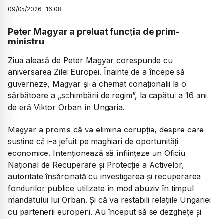
09
/
05
/
2026
,
16:08
Peter Magyar a preluat funcția de prim-
ministru
Ziua aleasă de Peter Magyar corespunde cu
aniversarea Zilei Europei. Înainte de a începe să
guverneze, Magyar și-a chemat conaționalii la o
sărbătoare a „schimbării de regim”, la capătul a 16 ani
de eră Viktor Orban în Ungaria.
Magyar a promis că va elimina corupția, despre care
susține că i-a jefuit pe maghiari de oportunități
economice. Intenționează să înființeze un Oficiu
Național de Recuperare și Protecție a Activelor,
autoritate însărcinată cu investigarea și recuperarea
fondurilor publice utilizate în mod abuziv în timpul
mandatului lui Orbán. Și că va restabili relațiile Ungariei
cu partenerii europeni. Au început să se dezghețe și