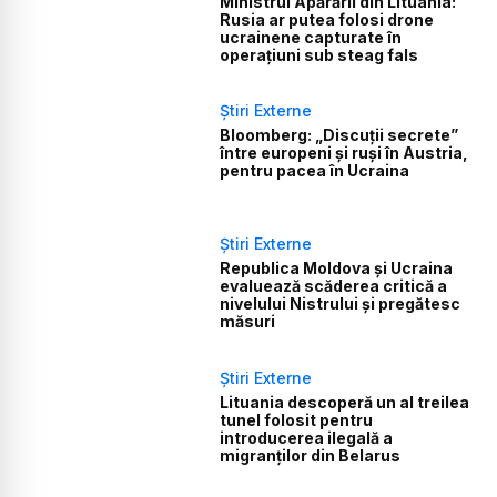
Ministrul Apărării din Lituania:
Rusia ar putea folosi drone
ucrainene capturate în
operațiuni sub steag fals
Știri Externe
Bloomberg: „Discuții secrete”
între europeni și ruși în Austria,
pentru pacea în Ucraina
Știri Externe
Republica Moldova și Ucraina
evaluează scăderea critică a
nivelului Nistrului și pregătesc
măsuri
Știri Externe
Lituania descoperă un al treilea
tunel folosit pentru
introducerea ilegală a
migranților din Belarus