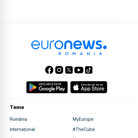
Teme
România
MyEurope
Internațional
#TheCube