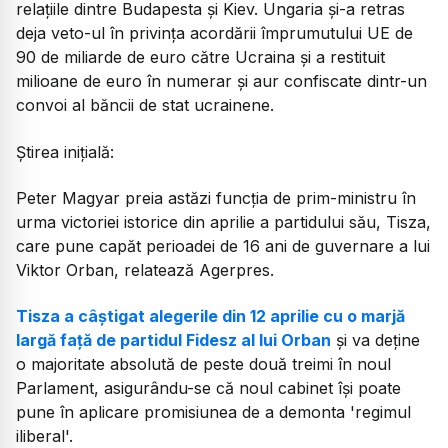
relațiile dintre Budapesta și Kiev. Ungaria și-a retras
deja veto-ul în privința acordării împrumutului UE de
90 de miliarde de euro către Ucraina și a restituit
milioane de euro în numerar și aur confiscate dintr-un
convoi al băncii de stat ucrainene.
Știrea inițială:
Peter Magyar preia astăzi funcția de prim-ministru în
urma victoriei istorice din aprilie a partidului său, Tisza,
care pune capăt perioadei de 16 ani de guvernare a lui
Viktor Orban, relatează Agerpres.
Tisza a câștigat alegerile din 12 aprilie cu o marjă
largă față de partidul Fidesz al lui Orban
și va deține
o majoritate absolută de peste două treimi în noul
Parlament, asigurându-se că noul cabinet își poate
pune în aplicare promisiunea de a demonta 'regimul
iliberal'.