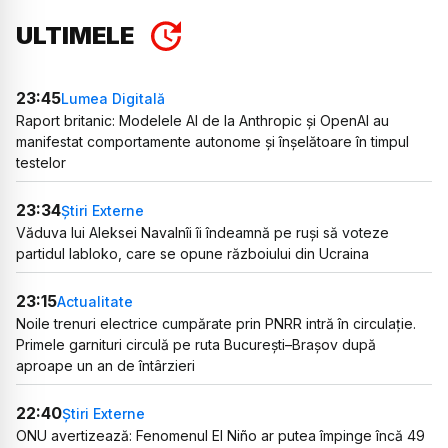
ULTIMELE
23:45
Lumea Digitală
Raport britanic: Modelele AI de la Anthropic și OpenAI au
manifestat comportamente autonome și înșelătoare în timpul
testelor
23:34
Știri Externe
Văduva lui Aleksei Navalnîi îi îndeamnă pe ruși să voteze
partidul Iabloko, care se opune războiului din Ucraina
23:15
Actualitate
Noile trenuri electrice cumpărate prin PNRR intră în circulație.
Primele garnituri circulă pe ruta București–Brașov după
aproape un an de întârzieri
22:40
Știri Externe
ONU avertizează: Fenomenul El Niño ar putea împinge încă 49