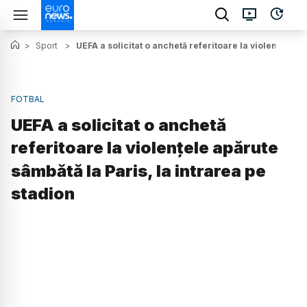
>
Sport
>
UEFA a solicitat o anchetă referitoare la violențele a
FOTBAL
UEFA a solicitat o anchetă
referitoare la violențele apărute
sâmbătă la Paris, la intrarea pe
stadion