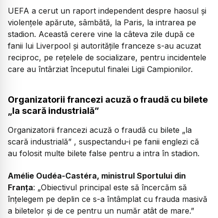
UEFA a cerut un raport independent despre haosul și
violențele apărute, sâmbătă, la Paris, la intrarea pe
stadion. Această cerere vine la câteva zile după ce
fanii lui Liverpool și autoritățile franceze s-au acuzat
reciproc, pe rețelele de socializare, pentru incidentele
care au întârziat începutul finalei Ligii Campionilor.
Organizatorii francezi acuză o fraudă cu bilete
„la scară industrială”
Organizatorii francezi acuză o fraudă cu bilete „la
scară industrială” , suspectandu-i pe fanii englezi că
au folosit multe bilete false pentru a intra în stadion.
Amélie Oudéa-Castéra, ministrul Sportului din
Franța
:
„Obiectivul principal este să încercăm să
înțelegem pe deplin ce s-a întâmplat cu frauda masivă
a biletelor și de ce pentru un număr atât de mare.”