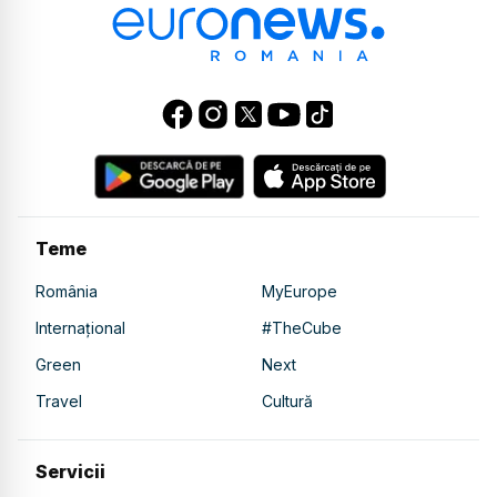
Teme
România
MyEurope
Internațional
#TheCube
Green
Next
Travel
Cultură
Servicii