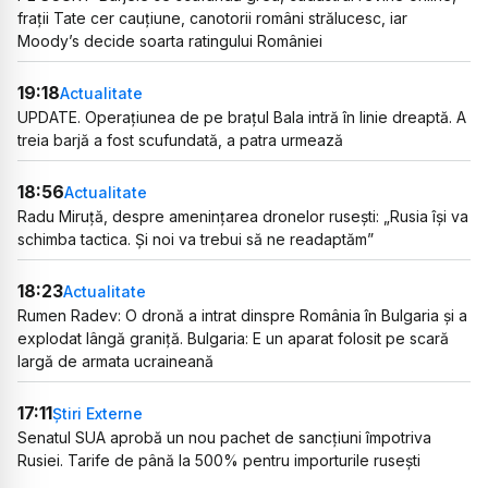
frații Tate cer cauțiune, canotorii români strălucesc, iar
Moody’s decide soarta ratingului României
19:18
Actualitate
UPDATE. Operațiunea de pe brațul Bala intră în linie dreaptă. A
treia barjă a fost scufundată, a patra urmează
18:56
Actualitate
Radu Miruță, despre amenințarea dronelor rusești: „Rusia își va
schimba tactica. Și noi va trebui să ne readaptăm”
18:23
Actualitate
Rumen Radev: O dronă a intrat dinspre România în Bulgaria și a
explodat lângă graniță. Bulgaria: E un aparat folosit pe scară
largă de armata ucraineană
17:11
Știri Externe
Senatul SUA aprobă un nou pachet de sancțiuni împotriva
Rusiei. Tarife de până la 500% pentru importurile rusești