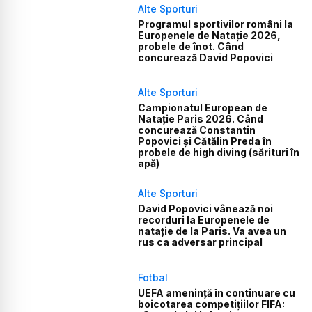
Alte Sporturi
Programul sportivilor români la
Europenele de Natație 2026,
probele de înot. Când
concurează David Popovici
Alte Sporturi
Campionatul European de
Natație Paris 2026. Când
concurează Constantin
Popovici și Cătălin Preda în
probele de high diving (sărituri în
apă)
Alte Sporturi
David Popovici vânează noi
recorduri la Europenele de
natație de la Paris. Va avea un
rus ca adversar principal
Fotbal
UEFA amenință în continuare cu
boicotarea competițiilor FIFA: