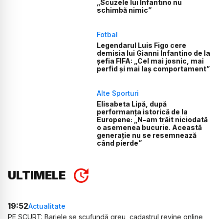
„Scuzele lui Infantino nu
schimbă nimic”
Fotbal
Legendarul Luis Figo cere
demisia lui Gianni Infantino de la
șefia FIFA: „Cel mai josnic, mai
perfid și mai laș comportament”
Alte Sporturi
Elisabeta Lipă, după
performanța istorică de la
Europene: „N-am trăit niciodată
o asemenea bucurie. Această
generație nu se resemnează
când pierde”
ULTIMELE
19:52
Actualitate
PE SCURT: Barjele se scufundă greu, cadastrul revine online,