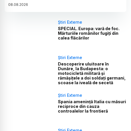
08
.
08
.
2026
Știri Externe
SPECIAL. Europa: vară de foc.
Mărturiile românilor fugiți din
calea flăcărilor
Știri Externe
Descoperire uluitoare în
Dunăre, la Budapesta: o
motocicletă militară și
rămășițele a doi soldați germani,
scoase la iveală de secetă
Știri Externe
Spania amenință Italia cu măsuri
reciproce din cauza
controalelor la frontieră
Știri Externe