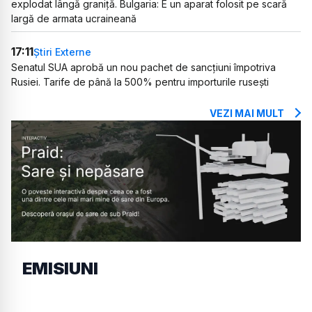
explodat lângă graniță. Bulgaria: E un aparat folosit pe scară
largă de armata ucraineană
17:11
Știri Externe
Senatul SUA aprobă un nou pachet de sancțiuni împotriva
Rusiei. Tarife de până la 500% pentru importurile rusești
VEZI MAI MULT
EMISIUNI