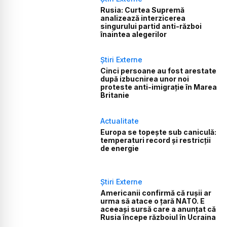
Rusia: Curtea Supremă
analizează interzicerea
singurului partid anti-război
înaintea alegerilor
Știri Externe
Cinci persoane au fost arestate
după izbucnirea unor noi
proteste anti-imigrație în Marea
Britanie
Actualitate
Europa se topește sub caniculă:
temperaturi record și restricții
de energie
Știri Externe
Americanii confirmă că rușii ar
urma să atace o țară NATO. E
aceeași sursă care a anunțat că
Rusia începe războiul în Ucraina