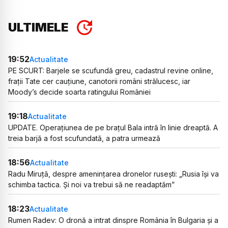
ULTIMELE
19:52
Actualitate
PE SCURT: Barjele se scufundă greu, cadastrul revine online,
frații Tate cer cauțiune, canotorii români strălucesc, iar
Moody’s decide soarta ratingului României
19:18
Actualitate
UPDATE. Operațiunea de pe brațul Bala intră în linie dreaptă. A
treia barjă a fost scufundată, a patra urmează
18:56
Actualitate
Radu Miruță, despre amenințarea dronelor rusești: „Rusia își va
schimba tactica. Și noi va trebui să ne readaptăm”
18:23
Actualitate
Rumen Radev: O dronă a intrat dinspre România în Bulgaria și a