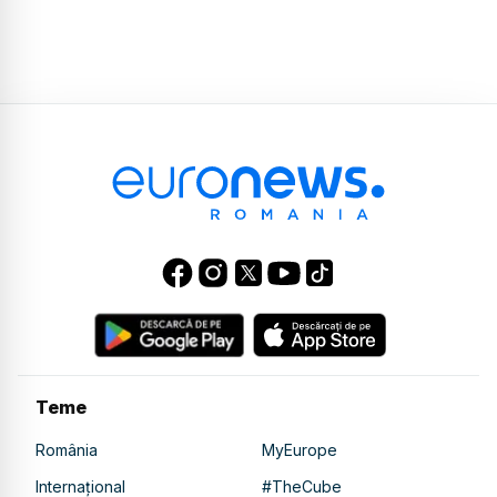
Teme
România
MyEurope
Internațional
#TheCube