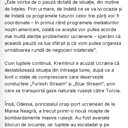
„Este vorba de o pauză dictată de situație, din motive
de înțeles. Prin urmare, de îndată ce se va ivi ocazia și
de îndată ce programele tuturor celor trei părți vor fi
coordonate – în primul rând programele mediatorilor
noștri americani, odată ce aceștia vor putea acorda
mai multă atenție problemelor ucrainene – sperăm că
această pauză va lua sfârșit și că vom putea organiza
următoarea rundă de negocieri trilaterale”
.
Cum luptele continuă, Kremlinul a acuzat Ucraina că
destabilizează situația din întreaga lume, după ce a
lovit o stație de compresoare care deservește
conductele
„Turkish Stream”
și
„Blue Stream”
, prin
care se transportă gaze naturale rusești către Turcia.
Însă, Odessa, principalul oraș-port ucrainean de la
Marea Neagră, a trecut printr-o nouă noapte de
bombardamente masive rusești. Au fost avariate
blocuri de locuințe, iar luptele au escaladat și pe