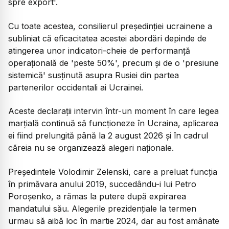
spre export'.
Cu toate acestea, consilierul președinției ucrainene a
subliniat că eficacitatea acestei abordări depinde de
atingerea unor indicatori-cheie de performanță
operațională de 'peste 50%', precum și de o 'presiune
sistemică' susținută asupra Rusiei din partea
partenerilor occidentali ai Ucrainei.
Aceste declarații intervin într-un moment în care legea
marțială continuă să funcționeze în Ucraina, aplicarea
ei fiind prelungită până la 2 august 2026 și în cadrul
căreia nu se organizează alegeri naționale.
Președintele Volodimir Zelenski, care a preluat funcția
în primăvara anului 2019, succedându-i lui Petro
Poroșenko, a rămas la putere după expirarea
mandatului său. Alegerile prezidențiale la termen
urmau să aibă loc în martie 2024, dar au fost amânate