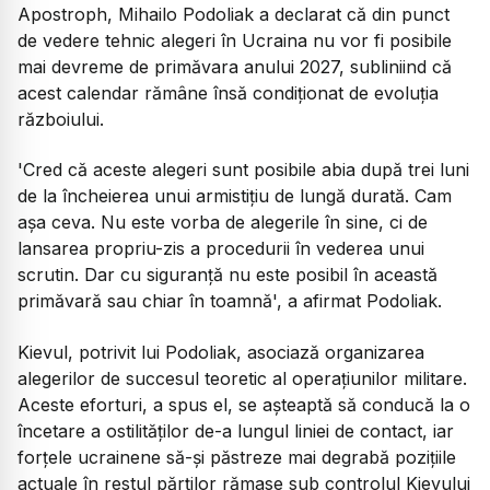
Apostroph, Mihailo Podoliak a declarat că din punct
de vedere tehnic alegeri în Ucraina nu vor fi posibile
mai devreme de primăvara anului 2027, subliniind că
acest calendar rămâne însă condiționat de evoluția
războiului.
'Cred că aceste alegeri sunt posibile abia după trei luni
de la încheierea unui armistițiu de lungă durată. Cam
așa ceva. Nu este vorba de alegerile în sine, ci de
lansarea propriu-zis a procedurii în vederea unui
scrutin. Dar cu siguranță nu este posibil în această
primăvară sau chiar în toamnă', a afirmat Podoliak.
Kievul, potrivit lui Podoliak, asociază organizarea
alegerilor de succesul teoretic al operațiunilor militare.
Aceste eforturi, a spus el, se așteaptă să conducă la o
încetare a ostilităților de-a lungul liniei de contact, iar
forțele ucrainene să-și păstreze mai degrabă pozițiile
actuale în restul părților rămase sub controlul Kievului