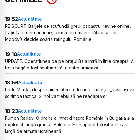
19:52
Actualitate
PE SCURT: Barjele se scufundă greu, cadastrul revine online,
frații Tate cer cauțiune, canotorii români strălucesc, iar
Moody’s decide soarta ratingului României
19:18
Actualitate
UPDATE. Operațiunea de pe brațul Bala intră în linie dreaptă. A
treia barjă a fost scufundată, a patra urmează
18:56
Actualitate
Radu Miruță, despre amenințarea dronelor rusești: „Rusia își va
schimba tactica. Și noi va trebui să ne readaptăm”
18:23
Actualitate
Rumen Radev: O dronă a intrat dinspre România în Bulgaria și a
explodat lângă graniță. Bulgaria: E un aparat folosit pe scară
largă de armata ucraineană