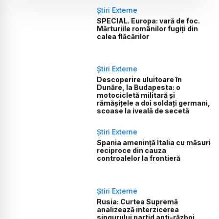
Știri Externe
SPECIAL. Europa: vară de foc.
Mărturiile românilor fugiți din
calea flăcărilor
Știri Externe
Descoperire uluitoare în
Dunăre, la Budapesta: o
motocicletă militară și
rămășițele a doi soldați germani,
scoase la iveală de secetă
Știri Externe
Spania amenință Italia cu măsuri
reciproce din cauza
controalelor la frontieră
Știri Externe
Rusia: Curtea Supremă
analizează interzicerea
singurului partid anti-război