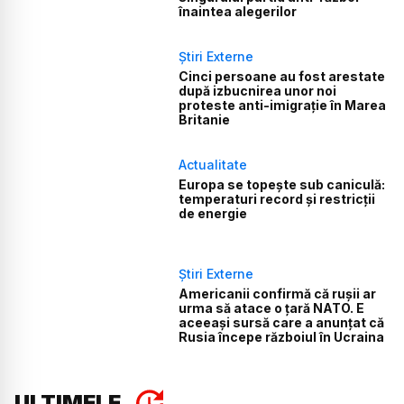
înaintea alegerilor
Știri Externe
Cinci persoane au fost arestate
după izbucnirea unor noi
proteste anti-imigrație în Marea
Britanie
Actualitate
Europa se topește sub caniculă:
temperaturi record și restricții
de energie
Știri Externe
Americanii confirmă că rușii ar
urma să atace o țară NATO. E
aceeași sursă care a anunțat că
Rusia începe războiul în Ucraina
ULTIMELE