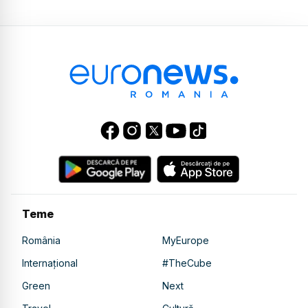
Teme
România
MyEurope
Internațional
#TheCube
Green
Next