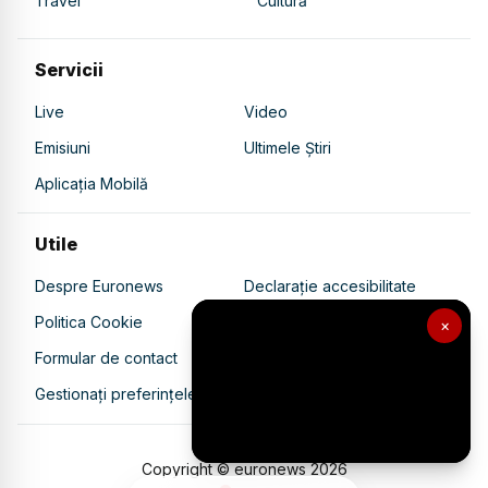
Travel
Cultură
Servicii
Live
Video
Emisiuni
Ultimele Știri
Aplicația Mobilă
Utile
Despre Euronews
Declarație accesibilitate
Politica Cookie
Politica de confidențialitate
×
Formular de contact
Transparență în utilizarea AI
Gestionați preferințele
Copyright © euronews
2026