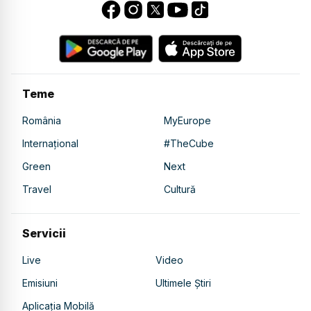
Teme
România
MyEurope
Internațional
#TheCube
Green
Next
Travel
Cultură
Servicii
Live
Video
Emisiuni
Ultimele Știri
Aplicația Mobilă