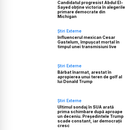
Candidatul progresist Abdul El-
Sayed obține victoria în alegerile
primare democrate din
Michigan
Știri Externe
Influencerul mexican Cesar
Gastelum, împușcat mortal în
timpul unei transmisiuni live
Știri Externe
Bărbat înarmat, arestat în
apropierea unui teren de golf al
lui Donald Trump
Știri Externe
Ultimul sondaj în SUA arată
prima schimbare după aproape
un deceniu. Președintele Trump
scade constant, iar democrații
cresc