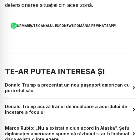
detensionarea situației din acea zonă.
URMĂREȘTE CANALUL EURONEWS ROMÂNIA PE WHATSAPP!
TE-AR PUTEA INTERESA ȘI
Donald Trump a prezentat un nou pașaport american cu
portretul său
Donald Trump acuză Iranul de încălcare a acordului de
încetare a focului
Marco Rubio: „Nu a existat niciun acord în Alaska”. Șeful
diplomației americane spune că războiul s-ar fi încheiat
dacă exista o înțelegere