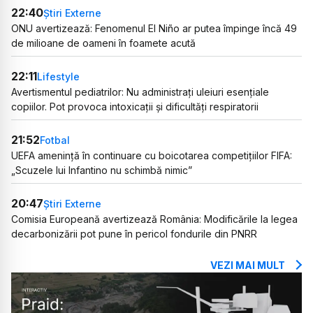
22:40
Știri Externe
ONU avertizează: Fenomenul El Niño ar putea împinge încă 49
de milioane de oameni în foamete acută
22:11
Lifestyle
Avertismentul pediatrilor: Nu administrați uleiuri esențiale
copiilor. Pot provoca intoxicații și dificultăți respiratorii
21:52
Fotbal
UEFA amenință în continuare cu boicotarea competițiilor FIFA:
„Scuzele lui Infantino nu schimbă nimic”
20:47
Știri Externe
Comisia Europeană avertizează România: Modificările la legea
decarbonizării pot pune în pericol fondurile din PNRR
VEZI MAI MULT