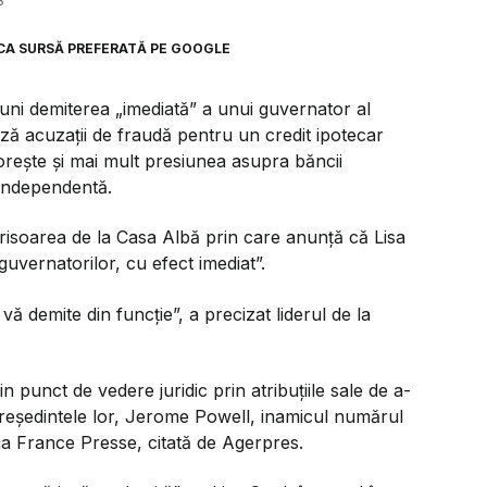
3
CA SURSĂ PREFERATĂ PE GOOGLE
ni demiterea „imediată” a unui guvernator al
ză acuzații de fraudă pentru un credit ipotecar
orește și mai mult presiunea asupra băncii
e independentă.
risoarea de la Casa Albă prin care anunță că Lisa
guvernatorilor, cu efect imediat”.
vă demite din funcție”, a precizat liderul de la
in punct de vedere juridic prin atribuțiile sale de a-
 președintele lor, Jerome Powell, inamicul numărul
ția France Presse, citată de Agerpres.