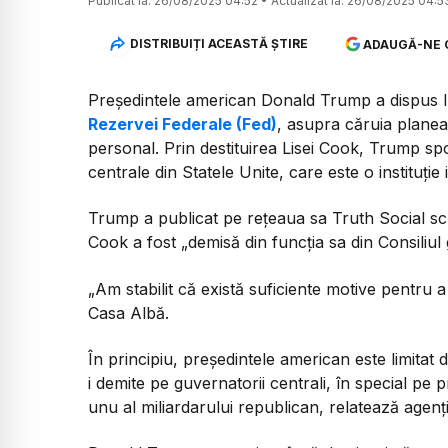
Publicat la:
26/08/2025 04:52
•
Actualizat la:
26/08/2025 04:5
DISTRIBUIȚI ACEASTĂ ȘTIRE
ADAUGĂ-NE 
Președintele american Donald Trump a dispus lu
Rezervei Federale (Fed)
, asupra căruia planea
personal. Prin destituirea Lisei Cook, Trump sp
centrale din Statele Unite, care este o instituți
Trump a publicat pe rețeaua sa Truth Social sc
Cook a fost „demisă din funcția sa din Consiliul 
„Am stabilit că există suficiente motive pentru a 
Casa Albă.
În principiu, președintele american este limitat d
i demite pe guvernatorii centrali, în special pe
unu al miliardarului republican, relatează agen