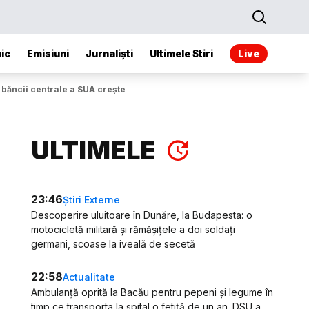
ic
Emisiuni
Jurnaliști
Ultimele Stiri
Live
băncii centrale a SUA crește
ULTIMELE
23:46
Știri Externe
Descoperire uluitoare în Dunăre, la Budapesta: o
motocicletă militară și rămășițele a doi soldați
germani, scoase la iveală de secetă
22:58
Actualitate
Ambulanță oprită la Bacău pentru pepeni și legume în
timp ce transporta la spital o fetiță de un an. DSU a