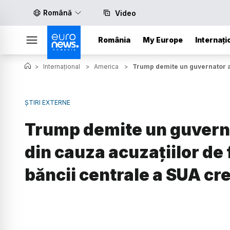
Română
Video
România
My Europe
Internați
>
Internațional
>
America
>
Trump demite un guvernator al
ȘTIRI EXTERNE
Trump demite un guverna
din cauza acuzațiilor de
băncii centrale a SUA cr