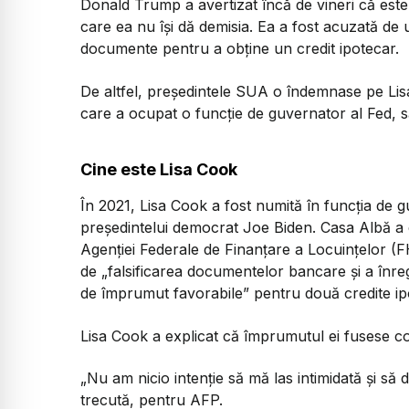
Donald Trump a avertizat încă de vineri că este
care ea nu își dă demisia. Ea a fost acuzată de 
documente pentru a obține un credit ipotecar.
De altfel, președintele SUA o îndemnase pe Li
care a ocupat o funcție de guvernator al Fed, 
Cine este Lisa Cook
În 2021, Lisa Cook a fost numită în funcția de 
președintelui democrat Joe Biden. Casa Albă a e
Agenției Federale de Finanțare a Locuințelor (
de „falsificarea documentelor bancare și a înregi
de împrumut favorabile” pentru două credite i
Lisa Cook a explicat că împrumutul ei fusese con
„Nu am nicio intenție să mă las intimidată și să
trecută, pentru AFP.