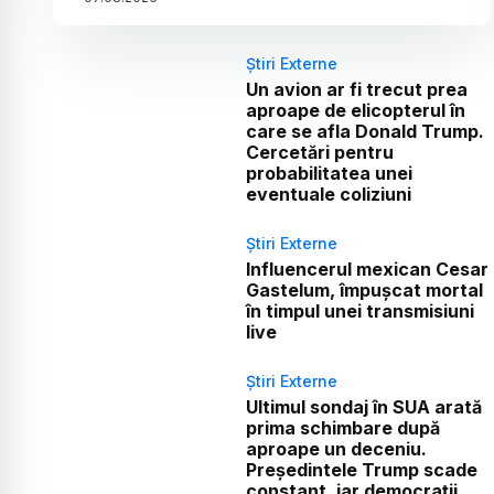
Știri Externe
Un avion ar fi trecut prea
aproape de elicopterul în
care se afla Donald Trump.
Cercetări pentru
probabilitatea unei
eventuale coliziuni
Știri Externe
Influencerul mexican Cesar
Gastelum, împușcat mortal
în timpul unei transmisiuni
live
Știri Externe
Ultimul sondaj în SUA arată
prima schimbare după
aproape un deceniu.
Președintele Trump scade
constant, iar democrații