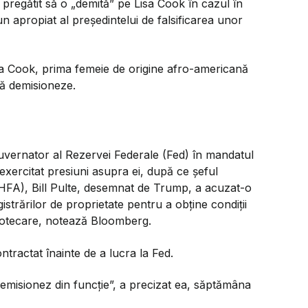
 pregătit să o „demită” pe Lisa Cook în cazul în
un apropiat al președintelui de falsificarea unor
sa Cook, prima femeie de origine afro-americană
să demisioneze.
guvernator al Rezervei Federale (Fed) în mandatul
xercitat presiuni asupra ei, după ce șeful
FHFA), Bill Pulte, desemnat de Trump, a acuzat-o
strărilor de proprietate pentru a obține condiții
potecare, notează Bloomberg.
tractat înainte de a lucra la Fed.
 demisionez din funcție”, a precizat ea, săptămâna