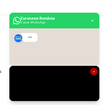
Euronews România
Canal WhatsApp
Utile
Despre Euronews
Declarație accesibilitate
Politica Cookie
Politica de confidențialitate
×
ă
Formular de contact
Transparență în utilizarea AI
Gestionați preferințele