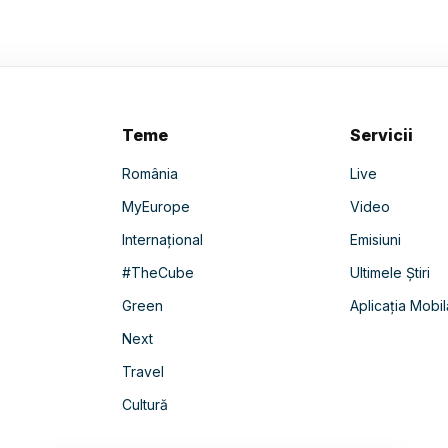
Teme
Servicii
România
Live
MyEurope
Video
Internațional
Emisiuni
#TheCube
Ultimele Știri
Green
Aplicația Mobil
Next
Travel
Cultură