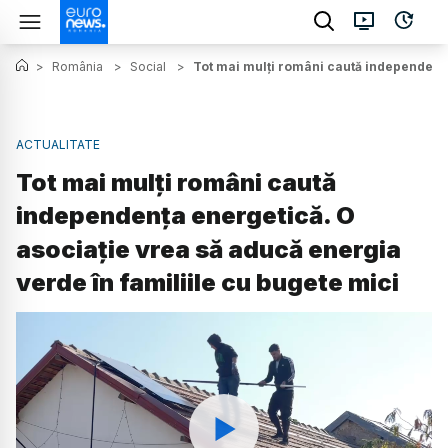
>
România
>
Social
>
Tot mai mulți români caută independența
ACTUALITATE
Tot mai mulți români caută
independența energetică. O
asociație vrea să aducă energia
verde în familiile cu bugete mici