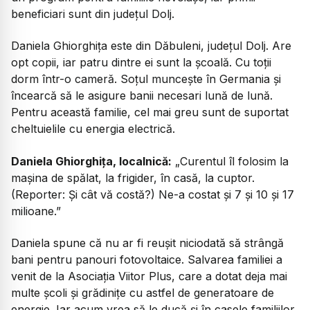
beneficiari sunt din județul Dolj.
Daniela Ghiorghița este din Dăbuleni, județul Dolj. Are
opt copii, iar patru dintre ei sunt la școală. Cu toții
dorm într-o cameră. Soțul muncește în Germania și
încearcă să le asigure banii necesari lună de lună.
Pentru această familie, cel mai greu sunt de suportat
cheltuielile cu energia electrică.
Daniela Ghiorghița, localnică:
„Curentul îl folosim la
mașina de spălat, la frigider, în casă, la cuptor.
(Reporter: Și cât vă costă?) Ne-a costat și 7 și 10 și 17
milioane.”
Daniela spune că nu ar fi reușit niciodată să strângă
bani pentru panouri fotovoltaice. Salvarea familiei a
venit de la Asociația Viitor Plus, care a dotat deja mai
multe școli și grădinițe cu astfel de generatoare de
energie. Iar acum vrea să le ducă și în casele familiilor