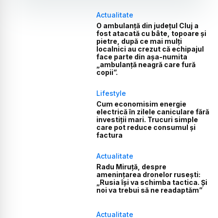
Actualitate
O ambulanță din județul Cluj a
fost atacată cu bâte, topoare și
pietre, după ce mai mulți
localnici au crezut că echipajul
face parte din așa-numita
„ambulanță neagră care fură
copii”.
Lifestyle
Cum economisim energie
electrică în zilele caniculare fără
investiții mari. Trucuri simple
care pot reduce consumul și
factura
Actualitate
Radu Miruță, despre
amenințarea dronelor rusești:
„Rusia își va schimba tactica. Și
noi va trebui să ne readaptăm”
Actualitate