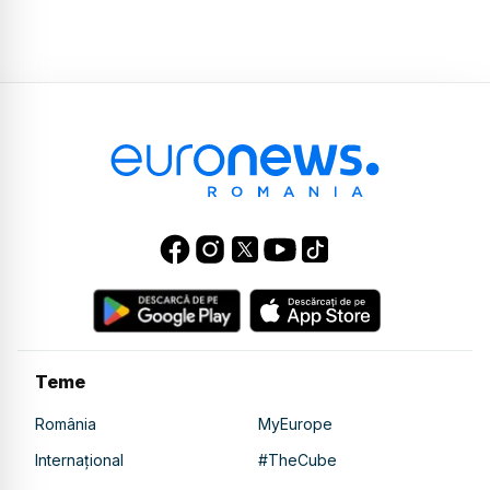
Teme
România
MyEurope
Internațional
#TheCube