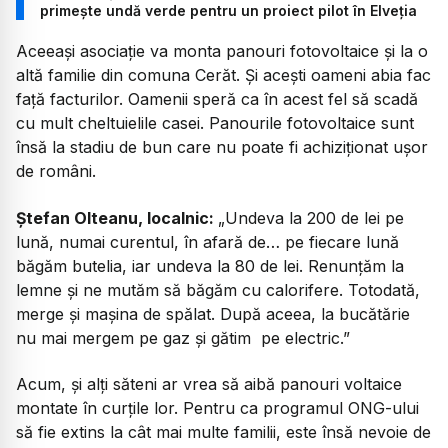
primește undă verde pentru un proiect pilot în Elveția
Aceeași asociație va monta panouri fotovoltaice și la o
altă familie din comuna Cerăt. Și acești oameni abia fac
față facturilor. Oamenii speră ca în acest fel să scadă
cu mult cheltuielile casei. Panourile fotovoltaice sunt
însă la stadiu de bun care nu poate fi achiziționat ușor
de români.
Ștefan Olteanu, localnic:
„Undeva la 200 de lei pe
lună, numai curentul, în afară de… pe fiecare lună
băgăm butelia, iar undeva la 80 de lei. Renunțăm la
lemne și ne mutăm să băgăm cu calorifere. Totodată,
merge și mașina de spălat. După aceea, la bucătărie
nu mai mergem pe gaz și gătim pe electric.”
Acum, și alți săteni ar vrea să aibă panouri voltaice
montate în curțile lor. Pentru ca programul ONG-ului
să fie extins la cât mai multe familii, este însă nevoie de