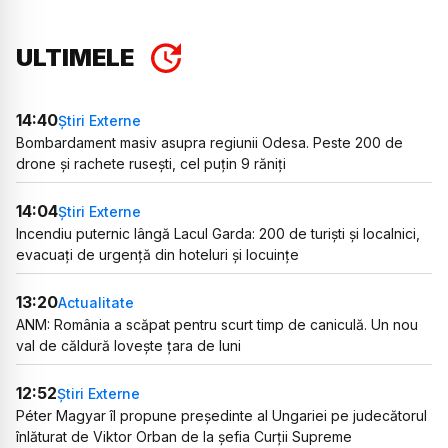
ULTIMELE
14:40
Știri Externe
Bombardament masiv asupra regiunii Odesa. Peste 200 de
drone și rachete rusești, cel puțin 9 răniți
14:04
Știri Externe
Incendiu puternic lângă Lacul Garda: 200 de turiști și localnici,
evacuați de urgență din hoteluri și locuințe
13:20
Actualitate
ANM: România a scăpat pentru scurt timp de caniculă. Un nou
val de căldură lovește țara de luni
12:52
Știri Externe
Péter Magyar îl propune președinte al Ungariei pe judecătorul
înlăturat de Viktor Orban de la șefia Curții Supreme