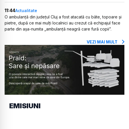
11:44
Actualitate
O ambulanță din județul Cluj a fost atacată cu bâte, topoare și
pietre, după ce mai mulți localnici au crezut că echipajul face
parte din așa-numita „ambulanță neagră care fură copii”.
VEZI MAI MULT
EMISIUNI