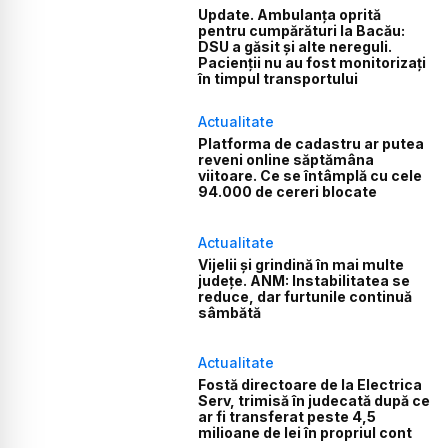
Update. Ambulanța oprită
pentru cumpărături la Bacău:
DSU a găsit și alte nereguli.
Pacienții nu au fost monitorizați
în timpul transportului
Actualitate
Platforma de cadastru ar putea
reveni online săptămâna
viitoare. Ce se întâmplă cu cele
94.000 de cereri blocate
Actualitate
Vijelii și grindină în mai multe
județe. ANM: Instabilitatea se
reduce, dar furtunile continuă
sâmbătă
Actualitate
Fostă directoare de la Electrica
Serv, trimisă în judecată după ce
ar fi transferat peste 4,5
milioane de lei în propriul cont