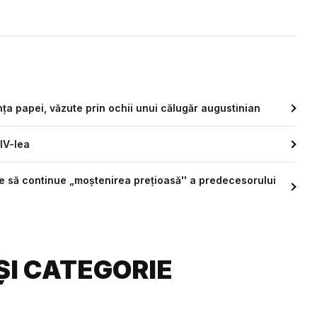
nța papei, văzute prin ochii unui călugăr augustinian
IV-lea
ie să continue „moștenirea prețioasă'' a predecesorului
ȘI CATEGORIE