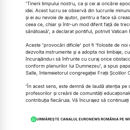
'Tinerii timpului nostru, ca și cei ai oricărei ep
idei. Acest lucru se observă din lucrurile minun
și ei au nevoie de ajutor, pentru a face să crea
ceea ce, chiar și într-un mod diferit față de tre
sănătoasă', a declarat pontiful, potrivit Vatican
Aceste 'provocări dificile' pot fi 'folosite de n
dezvolta instrumente și a adopta noi limbaje, cu
încurajându-i să înfrunte cu curaj orice obstacol
conform planurilor lui Dumnezeu', a spus papa 
Salle, întemeietorul congregației Frații Școlilor 
'În acest sens, este demnă de laudă atenția pe c
profesorilor și creării de comunități educațional
contribuția fiecăruia. Vă încurajez să continuați
URMĂREȘTE CANALUL EURONEWS ROMÂNIA PE W