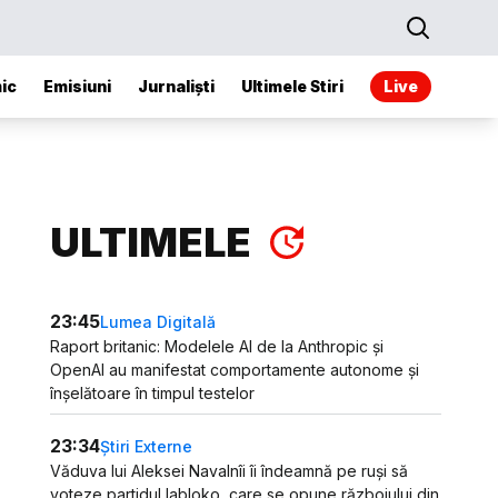
ic
Emisiuni
Jurnaliști
Ultimele Stiri
Live
ULTIMELE
23:45
Lumea Digitală
Raport britanic: Modelele AI de la Anthropic și
OpenAI au manifestat comportamente autonome și
înșelătoare în timpul testelor
23:34
Știri Externe
Văduva lui Aleksei Navalnîi îi îndeamnă pe ruși să
voteze partidul Iabloko, care se opune războiului din