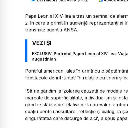
DISTRIBUIȚI ACEASTĂ ȘTIRE
ADAUGĂ-NE 
Papa Leon al XIV-lea a tras un semnal de alarmă c
zi în care a primit în audiență reprezentanți ai In
transmite agenția ANSA.
EXCLUSIV. Portretul Papei Leon al XIV-lea. Viața
augustinian
Pontiful american, ales în urmă cu o săptămână 
'obstacole de înfruntat' în relațiile cu tinerii și e
'Să ne gândim la izolarea cauzată de modele rel
marcate de superficialitate, individualism și ins
gândire slăbite de relativism; la prevalența ritmur
spațiu pentru ascultare, reflecție și dialog, la șc
singurătatea care decurge de aici', a spus papa