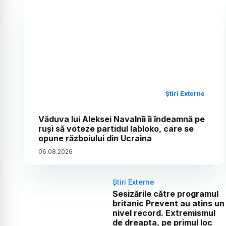
Știri Externe
Văduva lui Aleksei Navalnîi îi îndeamnă pe
ruși să voteze partidul Iabloko, care se
opune războiului din Ucraina
06
.
08
.
2026
Știri Externe
Sesizările către programul
britanic Prevent au atins un
nivel record. Extremismul
de dreapta, pe primul loc