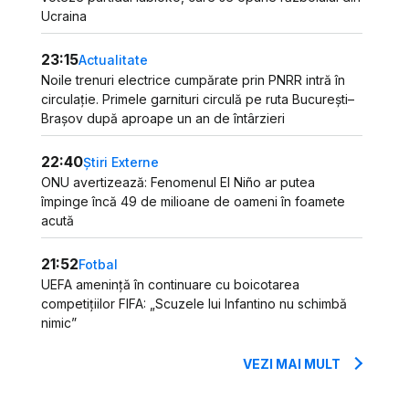
Ucraina
23:15
Actualitate
Noile trenuri electrice cumpărate prin PNRR intră în
circulație. Primele garnituri circulă pe ruta București–
Brașov după aproape un an de întârzieri
22:40
Știri Externe
ONU avertizează: Fenomenul El Niño ar putea
împinge încă 49 de milioane de oameni în foamete
acută
21:52
Fotbal
UEFA amenință în continuare cu boicotarea
competițiilor FIFA: „Scuzele lui Infantino nu schimbă
nimic”
VEZI MAI MULT