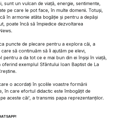
oci, sunt un vulcan de viață, energie, sentimente,
ate pe care le pot face, în multe domenii. Totuși,
scă în armonie atâta bogăție și pentru a depăși
cut, poate încă să împiedice dezvoltarea
 News.
oi ca puncte de plecare pentru a explora căi, a
 care să continuăm să îi ajutăm pe elevi,
 pentru a da tot ce e mai bun din ei înșiși în viață,
oferind exemplul Sfântului Ioan Baptist de La
Creștine.
are o acordați în școlile voastre formării
e, în care efortul didactic este îmbogățit de
 pe aceste căi', a transmis papa reprezentanților.
HATSAPP!