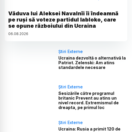
Văduva lui Aleksei Navalnîi îi îndeamnă
pe ruși să voteze partidul Iabloko, care
se opune războiului din Ucraina
06
.
08
.
2026
Știri Externe
Ucraina dezvoltă o alternativă la
Patriot. Zelenski: Am atins
standardele necesare
Știri Externe
Sesizările către programul
britanic Prevent au atins un
nivel record. Extremismul de
dreapta, pe primul loc
Știri Externe
Ucraina: Rusia a primit 120 de