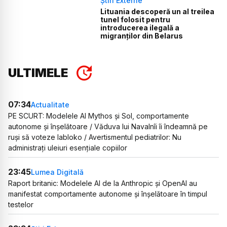
Știri Externe
Lituania descoperă un al treilea
tunel folosit pentru
introducerea ilegală a
migranților din Belarus
ULTIMELE
07:34
Actualitate
PE SCURT: Modelele AI Mythos și Sol, comportamente
autonome și înșelătoare / Văduva lui Navalnîi îi îndeamnă pe
ruși să voteze Iabloko / Avertismentul pediatrilor: Nu
administrați uleiuri esențiale copiilor
23:45
Lumea Digitală
Raport britanic: Modelele AI de la Anthropic și OpenAI au
manifestat comportamente autonome și înșelătoare în timpul
testelor