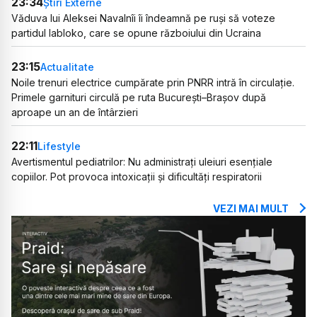
23:34
Știri Externe
Văduva lui Aleksei Navalnîi îi îndeamnă pe ruși să voteze
partidul Iabloko, care se opune războiului din Ucraina
23:15
Actualitate
Noile trenuri electrice cumpărate prin PNRR intră în circulație.
Primele garnituri circulă pe ruta București–Brașov după
aproape un an de întârzieri
22:11
Lifestyle
Avertismentul pediatrilor: Nu administrați uleiuri esențiale
copiilor. Pot provoca intoxicații și dificultăți respiratorii
VEZI MAI MULT