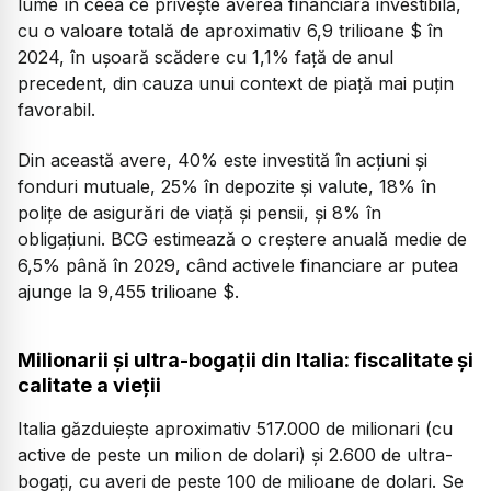
lume în ceea ce privește averea financiară investibilă,
cu o valoare totală de aproximativ 6,9 trilioane $ în
2024, în ușoară scădere cu 1,1% față de anul
precedent, din cauza unui context de piață mai puțin
favorabil.
Din această avere, 40% este investită în acțiuni și
fonduri mutuale, 25% în depozite și valute, 18% în
polițe de asigurări de viață și pensii, și 8% în
obligațiuni. BCG estimează o creștere anuală medie de
6,5% până în 2029, când activele financiare ar putea
ajunge la 9,455 trilioane $.
Milionarii și ultra-bogații din Italia: fiscalitate și
calitate a vieții
Italia găzduiește aproximativ 517.000 de milionari (cu
active de peste un milion de dolari) și 2.600 de ultra-
bogați, cu averi de peste 100 de milioane de dolari. Se