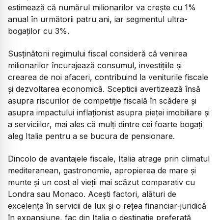
estimează că numărul milionarilor va crește cu 1%
anual în următorii patru ani, iar segmentul ultra-
bogaților cu 3%.
Susținătorii regimului fiscal consideră că venirea
milionarilor încurajează consumul, investițiile și
crearea de noi afaceri, contribuind la veniturile fiscale
și dezvoltarea economică. Scepticii avertizează însă
asupra riscurilor de competiție fiscală în scădere și
asupra impactului inflaționist asupra pieței imobiliare și
a serviciilor, mai ales că mulți dintre cei foarte bogați
aleg Italia pentru a se bucura de pensionare.
Dincolo de avantajele fiscale, Italia atrage prin climatul
mediteranean, gastronomie, apropierea de mare și
munte și un cost al vieții mai scăzut comparativ cu
Londra sau Monaco. Acești factori, alături de
excelența în servicii de lux și o rețea financiar-juridică
în expansiune, fac din Italia o destinație preferată