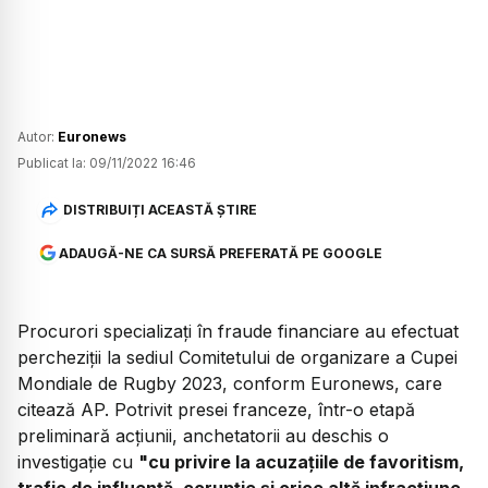
Autor:
Euronews
Publicat la:
09/11/2022 16:46
DISTRIBUIȚI ACEASTĂ ȘTIRE
ADAUGĂ-NE CA SURSĂ PREFERATĂ PE GOOGLE
Procurori specializați în fraude financiare au efectuat
percheziții la sediul Comitetului de organizare a Cupei
Mondiale de Rugby 2023, conform Euronews, care
citează AP. Potrivit presei franceze, într-o etapă
preliminară acțiunii, anchetatorii au deschis o
investigație cu
"cu privire la acuzațiile de favoritism,
trafic de influență, corupție și orice altă infracțiune