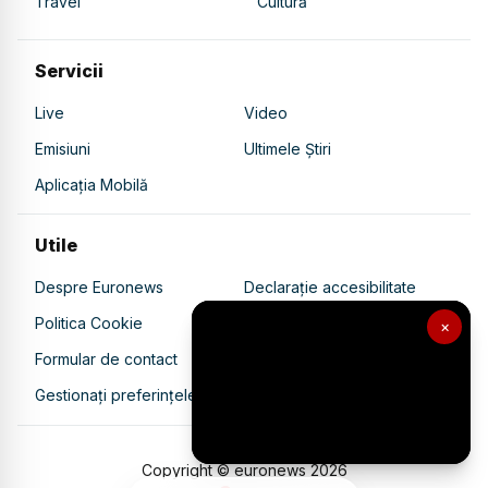
Travel
Cultură
Servicii
Live
Video
Emisiuni
Ultimele Știri
Aplicația Mobilă
Utile
Despre Euronews
Declarație accesibilitate
Politica Cookie
Politica de confidențialitate
×
Formular de contact
Transparență în utilizarea AI
Gestionați preferințele
Copyright © euronews
2026