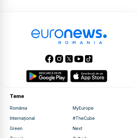
Teme
România
MyEurope
Internațional
#TheCube
Green
Next