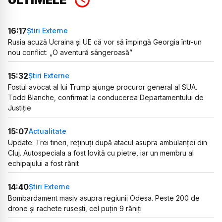
16:17
Știri Externe
Rusia acuză Ucraina și UE că vor să împingă Georgia într-un
nou conflict: „O aventură sângeroasă”
15:32
Știri Externe
Fostul avocat al lui Trump ajunge procuror general al SUA.
Todd Blanche, confirmat la conducerea Departamentului de
Justiție
15:07
Actualitate
Update: Trei tineri, reținuți după atacul asupra ambulanței din
Cluj. Autospeciala a fost lovită cu pietre, iar un membru al
echipajului a fost rănit
14:40
Știri Externe
Bombardament masiv asupra regiunii Odesa. Peste 200 de
drone și rachete rusești, cel puțin 9 răniți