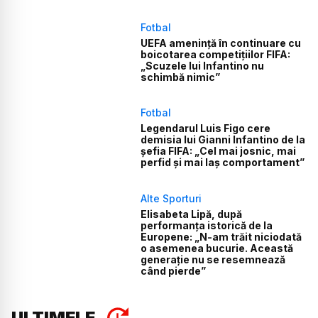
Fotbal
UEFA amenință în continuare cu
boicotarea competițiilor FIFA:
„Scuzele lui Infantino nu
schimbă nimic”
Fotbal
Legendarul Luis Figo cere
demisia lui Gianni Infantino de la
șefia FIFA: „Cel mai josnic, mai
perfid și mai laș comportament”
Alte Sporturi
Elisabeta Lipă, după
performanța istorică de la
Europene: „N-am trăit niciodată
o asemenea bucurie. Această
generație nu se resemnează
când pierde”
ULTIMELE