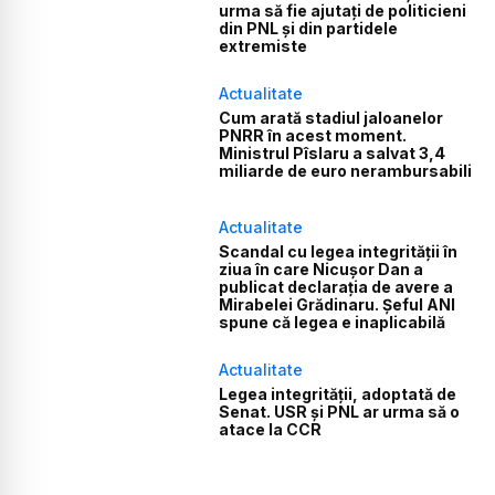
urma să fie ajutați de politicieni
din PNL și din partidele
extremiste
Actualitate
Cum arată stadiul jaloanelor
PNRR în acest moment.
Ministrul Pîslaru a salvat 3,4
miliarde de euro nerambursabili
Actualitate
Scandal cu legea integrității în
ziua în care Nicușor Dan a
publicat declarația de avere a
Mirabelei Grădinaru. Șeful ANI
spune că legea e inaplicabilă
Actualitate
Legea integrității, adoptată de
Senat. USR și PNL ar urma să o
atace la CCR