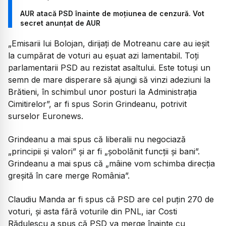
AUR atacă PSD înainte de moțiunea de cenzură. Vot
secret anunțat de AUR
„Emisarii lui Bolojan, dirijați de Motreanu care au ieșit
la cumpărat de voturi au eșuat azi lamentabil. Toți
parlamentarii PSD au rezistat asaltului. Este totuși un
semn de mare disperare să ajungi să vinzi adeziuni la
Brătieni, în schimbul unor posturi la Administrația
Cimitirelor”, ar fi spus Sorin Grindeanu, potrivit
surselor Euronews.
Grindeanu a mai spus că liberalii nu negociază
„principii și valori” și ar fi „șobolănit funcții și bani”.
Grindeanu a mai spus că „mâine vom schimba direcția
greșită în care merge România”.
Claudiu Manda ar fi spus că PSD are cel puțin 270 de
voturi, și asta fără voturile din PNL, iar Costi
Rădulescu a spus că PSD va merge înainte cu