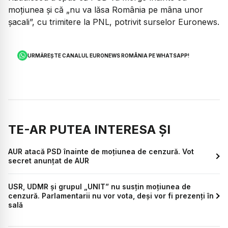
moțiunea și că „nu va lăsa România pe mâna unor
șacali”, cu trimitere la PNL, potrivit surselor Euronews.
URMĂREȘTE CANALUL EURONEWS ROMÂNIA PE WHATSAPP!
TE-AR PUTEA INTERESA ȘI
AUR atacă PSD înainte de moțiunea de cenzură. Vot
secret anunțat de AUR
USR, UDMR și grupul „UNIT” nu susțin moțiunea de
cenzură. Parlamentarii nu vor vota, deși vor fi prezenți în
sală