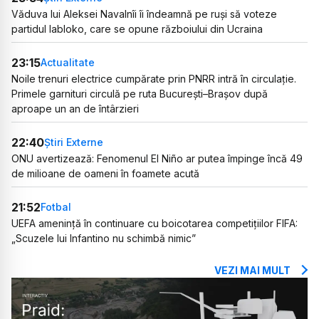
Văduva lui Aleksei Navalnîi îi îndeamnă pe ruși să voteze
partidul Iabloko, care se opune războiului din Ucraina
23:15
Actualitate
Noile trenuri electrice cumpărate prin PNRR intră în circulație.
Primele garnituri circulă pe ruta București–Brașov după
aproape un an de întârzieri
22:40
Știri Externe
ONU avertizează: Fenomenul El Niño ar putea împinge încă 49
de milioane de oameni în foamete acută
21:52
Fotbal
UEFA amenință în continuare cu boicotarea competițiilor FIFA:
„Scuzele lui Infantino nu schimbă nimic”
VEZI MAI MULT