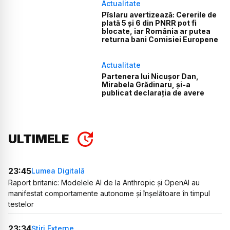
Actualitate
Pîslaru avertizează: Cererile de
plată 5 și 6 din PNRR pot fi
blocate, iar România ar putea
returna bani Comisiei Europene
Actualitate
Partenera lui Nicușor Dan,
Mirabela Grădinaru, și-a
publicat declarația de avere
ULTIMELE
23:45
Lumea Digitală
Raport britanic: Modelele AI de la Anthropic și OpenAI au
manifestat comportamente autonome și înșelătoare în timpul
testelor
23:34
Știri Externe