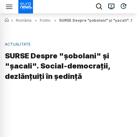
>
România
>
Politic
>
SURSE Despre "șobolani" și "șacali". Soc
ACTUALITATE
SURSE Despre "șobolani" și
"șacali". Social-democrații,
dezlănțuiți în ședință