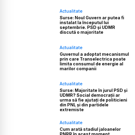
Actualitate
Surse: Noul Guvern ar putea fi
instalat la începutul lui
septembrie. PSD și UDMR
discută o majoritate
Actualitate
Guvernul a adoptat mecanismul
prin care Transelectrica poate
limita consumul de energie al
marilor companii
Actualitate
Surse: Majoritate în jurul PSD și
UDMR? Social democrații ar
urma să fie ajutați de politicieni
din PNL și din partidele
extremiste
Actualitate
Cum arată stadiul jaloanelor
PNRR în acest moment.