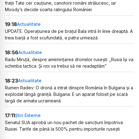
frații Tate cer cauțiune, canotorii români strălucesc, iar
Moody’s decide soarta ratingului României
19:18
Actualitate
UPDATE. Operațiunea de pe brațul Bala intră în linie dreaptă. A
treia barjă a fost scufundată, a patra urmează
18:56
Actualitate
Radu Miruță, despre amenințarea dronelor rusești: „Rusia își va
schimba tactica. Și noi va trebui să ne readaptăm”
18:23
Actualitate
Rumen Radev: O dronă a intrat dinspre România în Bulgaria și a
explodat lângă graniță. Bulgaria: E un aparat folosit pe scară
largă de armata ucraineană
17:11
Știri Externe
Senatul SUA aprobă un nou pachet de sancțiuni împotriva
Rusiei. Tarife de până la 500% pentru importurile rusești