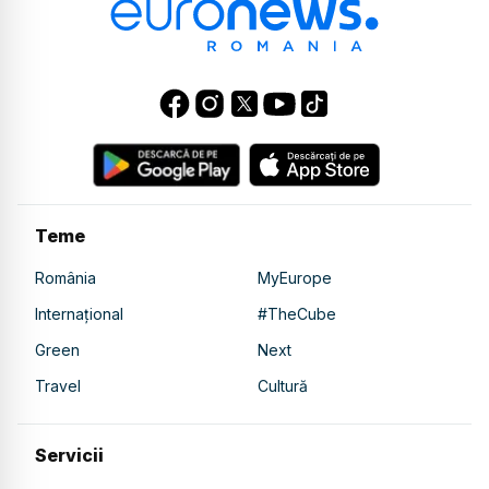
Teme
România
MyEurope
Internațional
#TheCube
Green
Next
Travel
Cultură
Servicii