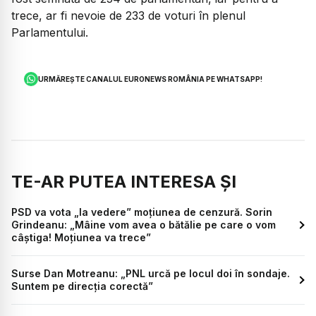
trece, ar fi nevoie de 233 de voturi în plenul
Parlamentului.
URMĂREȘTE CANALUL EURONEWS ROMÂNIA PE WHATSAPP!
TE-AR PUTEA INTERESA ȘI
PSD va vota „la vedere” moțiunea de cenzură. Sorin
Grindeanu: „Mâine vom avea o bătălie pe care o vom
câștiga! Moțiunea va trece”
Surse Dan Motreanu: „PNL urcă pe locul doi în sondaje.
Suntem pe direcția corectă”