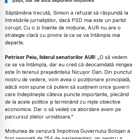
pașii, dar de asta depunem moțiunea”
Săptămâna trecută, Simion a refuzat să răspundă la
întrebările jurnaliștilor, dacă PSD mai este un partid
corupt. Cu o zi înainte de moțiune, AUR nu are o
strategie clară cu privire la ce se va întâmpla mai
departe.
Petrisor Peiu, liderul senatorilor AUR:
„O să vedem
ce se va întâmpla, dar eu cred că deocamdată mingea
este în terenul președintelui Nicușor Dan. Din punctul
nostru de vedere, vom avea o poziționare principială,
adică vom spune că putem să susținem orice guvern
care îndeplinește câteva puncte importante, plecând
de la acele politice și terminând cu niște obiec
tive
economice. Dar o să vedeți ce abordare avem pe
parcursul zilelor următoare.”
Moțiunea de cenzură împotriva Guvernului Bolojan a
fost semnată de 254 de parlamentari, iar pentru a