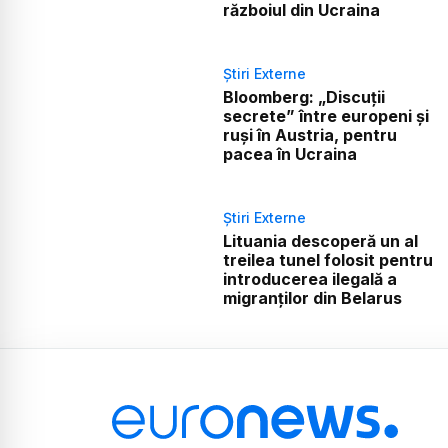
războiul din Ucraina
Știri Externe
Bloomberg: „Discuții
secrete” între europeni și
ruși în Austria, pentru
pacea în Ucraina
Știri Externe
Lituania descoperă un al
treilea tunel folosit pentru
introducerea ilegală a
migranților din Belarus