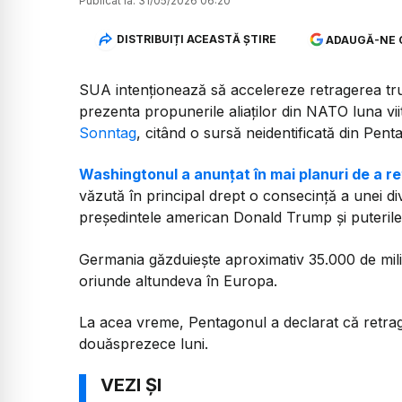
Publicat la:
31/05/2026 06:20
DISTRIBUIȚI ACEASTĂ ȘTIRE
ADAUGĂ-NE 
SUA intenționează să accelereze retragerea trupe
prezenta propunerile aliaților din NATO luna vi
Sonntag
, citând o sursă neidentificată din Pe
Washingtonul a anunțat în mai planuri de a r
văzută în principal drept o consecință a unei di
președintele american Donald Trump și puteril
Germania găzduiește aproximativ 35.000 de milita
oriunde altundeva în Europa.
La acea vreme, Pentagonul a declarat că retrage
douăsprezece luni.