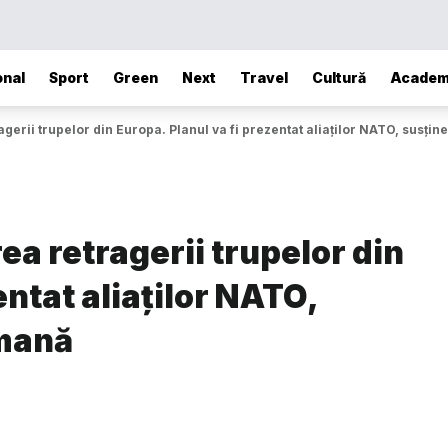
onal
Sport
Green
Next
Travel
Cultură
Academ
erii trupelor din Europa. Planul va fi prezentat aliaților NATO, susțin
a retragerii trupelor din
entat aliaților NATO,
rmană