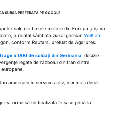
CA SURSĂ PREFERATĂ PE GOOGLE
lor sale din bazele militare din Europa și își va
itoare, a relatat sâmbătă ziarul german
Welt am
ntagon, conform Reuters, preluat de Agerpres.
etrage 5.000 de soldați din Germania
, decizie
vergențe legate de războiul din Iran dintre
e europene.
ri americani în serviciu activ, mai mulți decât
rea urma să fie finalizată în șase până la