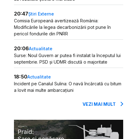
20:47
Știri Externe
Comisia Europeană avertizează România:
Modificările la legea decarbonizării pot pune în
pericol fondurile din PNRR
20:06
Actualitate
Surse: Noul Guvern ar putea fi instalat la începutul lui
septembrie. PSD și UDMR discută o majoritate
18:50
Actualitate
Incident pe Canalul Sulina: O navă încărcată cu bitum
a lovit mai multe ambarcațiuni
VEZI MAI MULT