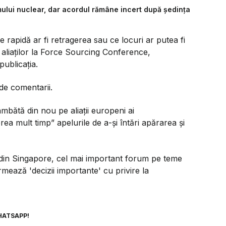
ului nuclear, dar acordul rămâne incert după ședința
 rapidă ar fi retragerea sau ce locuri ar putea fi
 aliaților la Force Sourcing Conference,
ublicația.
de comentarii.
âmbătă din nou pe aliații europeni ai
rea mult timp”
apelurile de a-și întări apărarea și
a din Singapore, cel mai important forum pe teme
rmează 'decizii importante' cu privire la
HATSAPP!