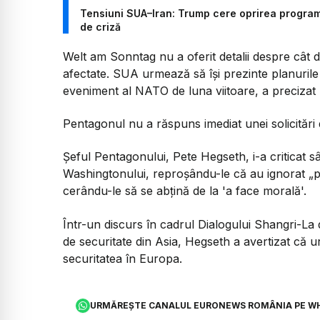
Tensiuni SUA–Iran: Trump cere oprirea program
de criză
Welt am Sonntag nu a oferit detalii despre cât de
afectate. SUA urmează să își prezinte planurile
eveniment al NATO de luna viitoare, a precizat p
Pentagonul nu a răspuns imediat unei solicitări 
Șeful Pentagonului, Pete Hegseth, i-a criticat s
Washingtonului, reproșându-le că au ignorat
„p
cerându-le să se abțină de la 'a face morală'.
Într-un discurs în cadrul Dialogului Shangri-L
de securitate din Asia, Hegseth a avertizat că u
securitatea în Europa.
URMĂREȘTE CANALUL EURONEWS ROMÂNIA PE W