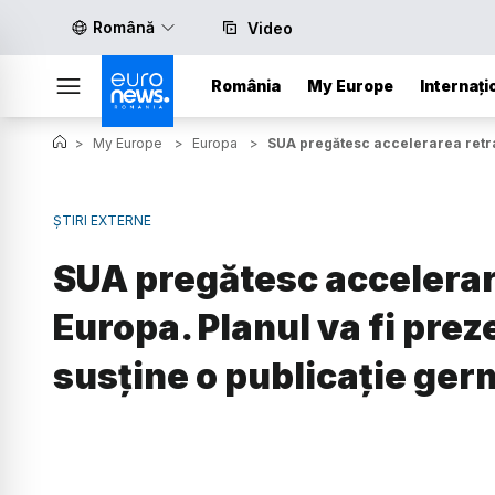
Română
Video
România
My Europe
Internați
>
My Europe
>
Europa
>
SUA pregătesc accelerarea retrag
ȘTIRI EXTERNE
SUA pregătesc accelerare
Europa. Planul va fi prez
susține o publicație ge