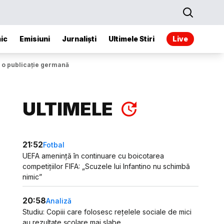
ic
Emisiuni
Jurnaliști
Ultimele Stiri
Live
e o publicație germană
ULTIMELE
21:52
Fotbal
UEFA amenință în continuare cu boicotarea
competițiilor FIFA: „Scuzele lui Infantino nu schimbă
nimic”
20:58
Analiză
Studiu: Copiii care folosesc rețelele sociale de mici
au rezultate școlare mai slabe