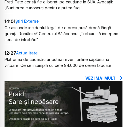
Frații Tate cer să fie eliberați pe cauțiune în SUA. Avocații:
„Sunt prea cunoscuți pentru a putea fugi”
14:01
Știri Externe
Ce ascunde incidentul legat de o presupusă dronă lângă
granița României? Generalul Bălăceanu: „Trebuie să începem
seria de întrebări”
12:27
Actualitate
Platforma de cadastru ar putea reveni online săptămâna
viitoare. Ce se întâmplă cu cele 94.000 de cereri blocate
VEZI MAI MULT