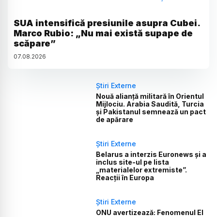
SUA intensifică presiunile asupra Cubei.
Marco Rubio: „Nu mai există supape de
scăpare”
07
.
08
.
2026
Știri Externe
Nouă alianță militară în Orientul
Mijlociu. Arabia Saudită, Turcia
și Pakistanul semnează un pact
de apărare
Știri Externe
Belarus a interzis Euronews și a
inclus site-ul pe lista
„materialelor extremiste”.
Reacții în Europa
Știri Externe
ONU avertizează: Fenomenul El