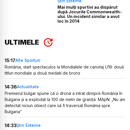
Știri Externe
Mai mulți sportivi au dispărut
după Jocurile Commonwealth-
ului. Un incident similar a avut
loc în 2014
ULTIMELE
15:17
Alte Sporturi
România, start spectaculos la Mondialele de canotaj U19: două
titluri mondiale și două medalii de bronz
14:36
Actualitate
Premierul bulgar spune că o dronă a intrat dinspre România în
Bulgaria și a explodat la 100 de metri de graniță. MApN: „Nu am
detectat niciun obiect care să fi traversat România spre
Bulgaria”
14:33
Știri Externe