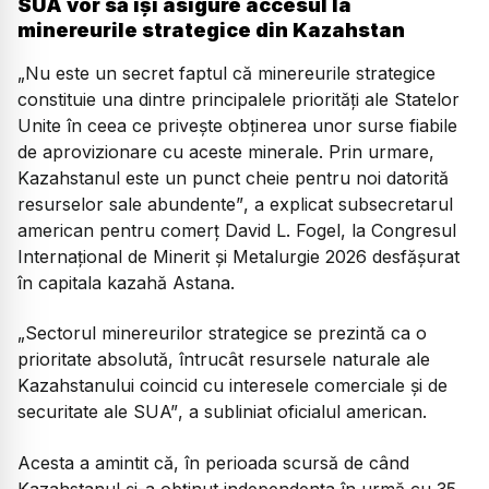
SUA vor să își asigure accesul la
minereurile strategice din Kazahstan
„Nu este un secret faptul că minereurile strategice
constituie una dintre principalele priorități ale Statelor
Unite în ceea ce privește obținerea unor surse fiabile
de aprovizionare cu aceste minerale. Prin urmare,
Kazahstanul este un punct cheie pentru noi datorită
resurselor sale abundente”
, a explicat subsecretarul
american pentru comerț David L. Fogel, la Congresul
Internațional de Minerit și Metalurgie 2026 desfășurat
în capitala kazahă Astana.
„Sectorul minereurilor strategice se prezintă ca o
prioritate absolută, întrucât resursele naturale ale
Kazahstanului coincid cu interesele comerciale și de
securitate ale SUA”
, a subliniat oficialul american.
Acesta a amintit că, în perioada scursă de când
Kazahstanul și-a obținut independența în urmă cu 35