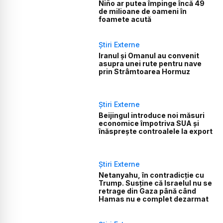
Niño ar putea împinge încă 49
de milioane de oameni în
foamete acută
Știri Externe
Iranul și Omanul au convenit
asupra unei rute pentru nave
prin Strâmtoarea Hormuz
Știri Externe
Beijingul introduce noi măsuri
economice împotriva SUA și
înăsprește controalele la export
Știri Externe
Netanyahu, în contradicție cu
Trump. Susține că Israelul nu se
retrage din Gaza până când
Hamas nu e complet dezarmat