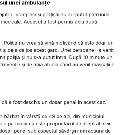
sul unei ambulanțe
jutor, pompierii și polițiștii nu au putut pătrunde
e medicale. Accesul a fost permis abia după
:
„Poliția nu vrea să vină motivând că este doar un
ăt și de a da jos acest gard. Unei persoane i-a venit
it poliția și nu s-a putut intra. După 10 minute un
revenție și de abia atunci când au venit mascații li
t că a fost deschis un dosar penal în acest caz.
 un bărbat în vârstă de 49 de ani, din municipiul
bloc pe motiv că este proprietarul de drept al aleii
dosar penal sub aspectul săvârșirii infracțiunii de