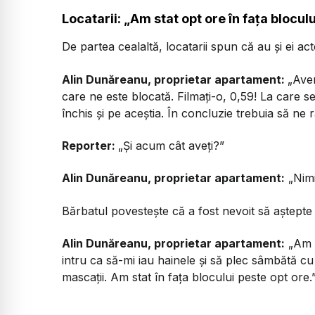
Locatarii: „Am stat opt ore în fața blocul
De partea cealaltă, locatarii spun că au și ei ac
Alin Dunăreanu, proprietar apartament:
„Avem
care ne este blocată. Filmați-o, 0,59! La care s
închis și pe aceștia. În concluzie trebuia să ne
Reporter:
„Și acum cât aveți?”
Alin Dunăreanu, proprietar apartament:
„Nimi
Bărbatul povestește că a fost nevoit să aștepte 
Alin Dunăreanu, proprietar apartament:
„Am i
intru ca să-mi iau hainele și să plec sâmbătă cu 
mascații. Am stat în fața blocului peste opt ore.