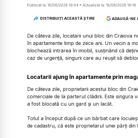
Publicat la:
15/06/2026 19:04
•
Actualizat la:
15/06/2026 19:16
DISTRIBUIȚI ACEASTĂ ȘTIRE
ADAUGĂ-NE 
De câteva zile, locatarii unui bloc din Craiova 
în apartamente timp de zece ani. Un vecin a mon
blochează intrarea în imobil, susținând că deți
caz de urgență, singurii care au reușit să deblo
Locatarii ajung în apartamente prin maga
De câteva zile, proprietarii acestui bloc din Cra
comerciale de la parterul clădirii. Este singur
a fost blocată cu un gard și un lacăt.
Totul a început după ce un bărbat care locuiește
de cadastru, că este proprietarul unei părți din