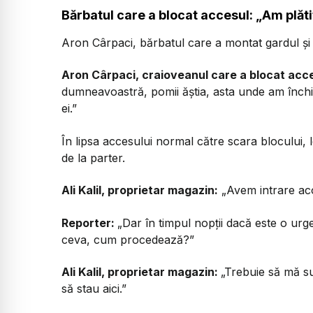
Bărbatul care a blocat accesul: „Am plătit
Aron Cârpaci, bărbatul care a montat gardul și l
Aron Cârpaci, craioveanul care a blocat acces
dumneavoastră, pomii ăștia, asta unde am închis 
ei.”
În lipsa accesului normal către scara blocului
de la parter.
Ali Kalil, proprietar magazin:
„Avem intrare acol
Reporter:
„Dar în timpul nopții dacă este o ur
ceva, cum procedează?”
Ali Kalil, proprietar magazin:
„Trebuie să mă su
să stau aici.”