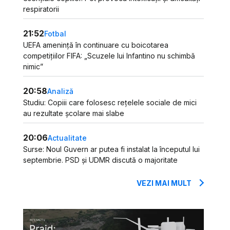
respiratorii
21:52
Fotbal
UEFA amenință în continuare cu boicotarea
competițiilor FIFA: „Scuzele lui Infantino nu schimbă
nimic”
20:58
Analiză
Studiu: Copiii care folosesc rețelele sociale de mici
au rezultate școlare mai slabe
20:06
Actualitate
Surse: Noul Guvern ar putea fi instalat la începutul lui
septembrie. PSD și UDMR discută o majoritate
VEZI MAI MULT