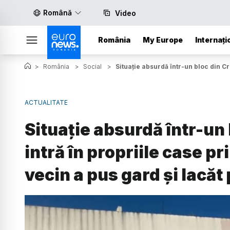
Română
Video
România
My Europe
Internați
>
România
>
Social
>
Situație absurdă într-un bloc din C
ACTUALITATE
Situație absurdă într-un 
intră în propriile case p
vecin a pus gard și lacăt