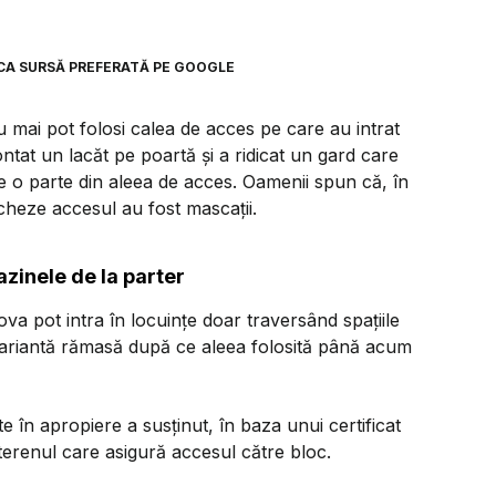
CA SURSĂ PREFERATĂ PE GOOGLE
nu mai pot folosi calea de acces pe care au intrat
tat un lacăt pe poartă și a ridicat un gard care
ne o parte din aleea de acces. Oamenii spun că, în
cheze accesul au fost mascații.
zinele de la parter
iova pot intra în locuințe doar traversând spațiile
a variantă rămasă după ce aleea folosită până acum
 în apropiere a susținut, în baza unui certificat
 terenul care asigură accesul către bloc.