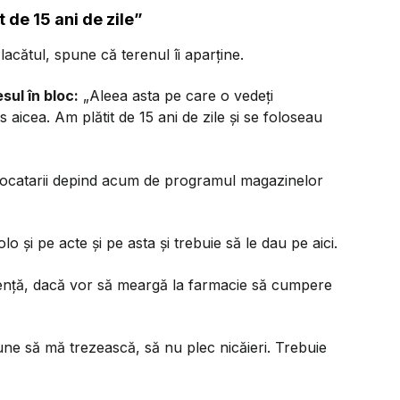
 de 15 ani de zile”
acătul, spune că terenul îi aparține.
ul în bloc:
„Aleea asta pe care o vedeți
aicea. Am plătit de 15 ani de zile și se foloseau
, locatarii depind acum de programul magazinelor
o și pe acte și pe asta și trebuie să le dau pe aici.
gență, dacă vor să meargă la farmacie să cumpere
ne să mă trezească, să nu plec nicăieri. Trebuie