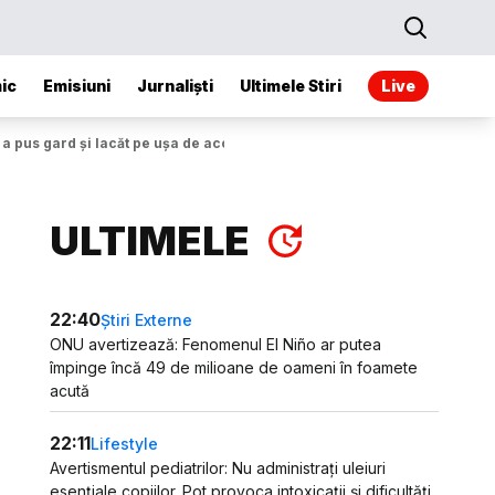
ic
Emisiuni
Jurnaliști
Ultimele Stiri
Live
 a pus gard și lacăt pe ușa de acces
ULTIMELE
22:40
Știri Externe
ONU avertizează: Fenomenul El Niño ar putea
împinge încă 49 de milioane de oameni în foamete
acută
22:11
Lifestyle
Avertismentul pediatrilor: Nu administrați uleiuri
esențiale copiilor. Pot provoca intoxicații și dificultăți