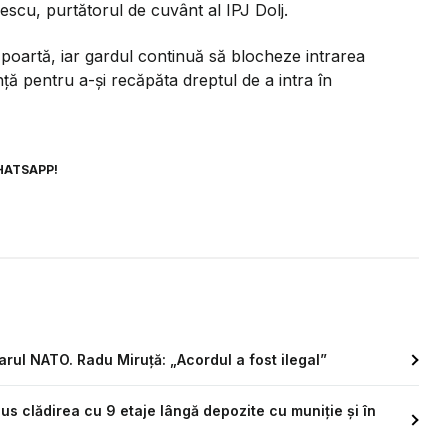
escu, purtătorul de cuvânt al IPJ Dolj.
e poartă, iar gardul continuă să blocheze intrarea
nță pentru a-și recăpăta dreptul de a intra în
HATSAPP!
arul NATO. Radu Miruță: „Acordul a fost ilegal”
pus clădirea cu 9 etaje lângă depozite cu muniție și în