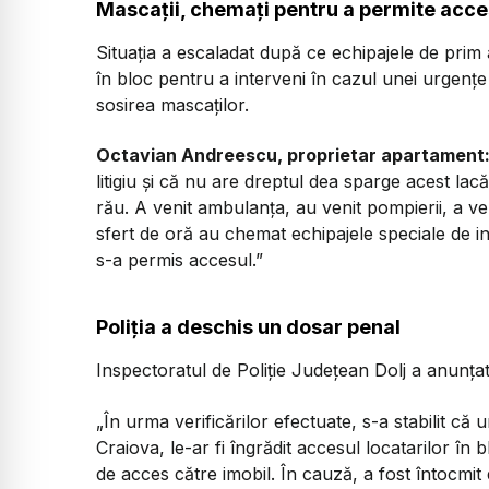
Mascații, chemați pentru a permite acce
Situația a escaladat după ce echipajele de prim a
în bloc pentru a interveni în cazul unei urgenț
sosirea mascaților.
Octavian Andreescu, proprietar apartament
litigiu și că nu are dreptul dea sparge acest lac
rău. A venit ambulanța, au venit pompierii, a ven
sfert de oră au chemat echipajele speciale de int
s-a permis accesul.”
Poliția a deschis un dosar penal
Inspectoratul de Poliție Județean Dolj a anunța
„În urma verificărilor efectuate, s-a stabilit că
Craiova, le-ar fi îngrădit accesul locatarilor în 
de acces către imobil. În cauză, a fost întocmit 