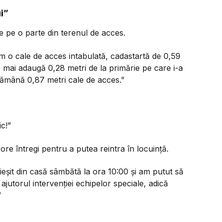
ui”
te pe o parte din terenul de acces.
 o cale de acces intabulată, cadastartă de 0,59
e mai adaugă 0,28 metri de la primărie pe care i-a
 rămână 0,87 metri cale de acces.”
c!”
ore întregi pentru a putea reintra în locuință.
eșit din casă sâmbătă la ora 10:00 și am putut să
ajutorul intervenției echipelor speciale, adică
”