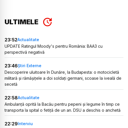
ULTIMELE
23:52
Actualitate
UPDATE Ratingul Moody's pentru România: BAA3 cu
perspectivă negativă
23:46
Știri Externe
Descoperire uluitoare în Dunăre, la Budapesta: o motocicletă
militară și rămășițele a doi soldați germani, scoase la iveală de
secetă
22:58
Actualitate
Ambulanță oprită la Bacău pentru pepeni și legume în timp ce
transporta la spital o fetiță de un an. DSU a deschis o anchetă
22:29
Interviu