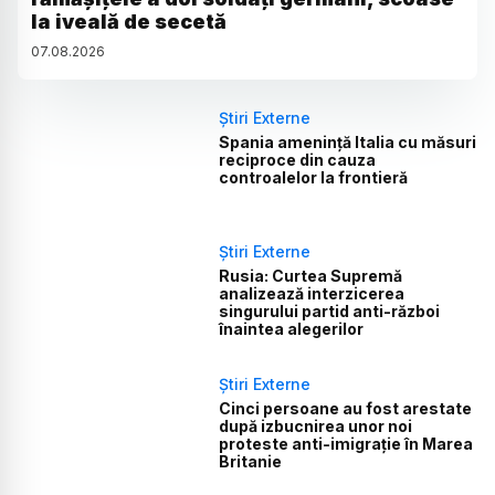
la iveală de secetă
07
.
08
.
2026
Știri Externe
Spania amenință Italia cu măsuri
reciproce din cauza
controalelor la frontieră
Știri Externe
Rusia: Curtea Supremă
analizează interzicerea
singurului partid anti-război
înaintea alegerilor
Știri Externe
Cinci persoane au fost arestate
după izbucnirea unor noi
proteste anti-imigrație în Marea
Britanie