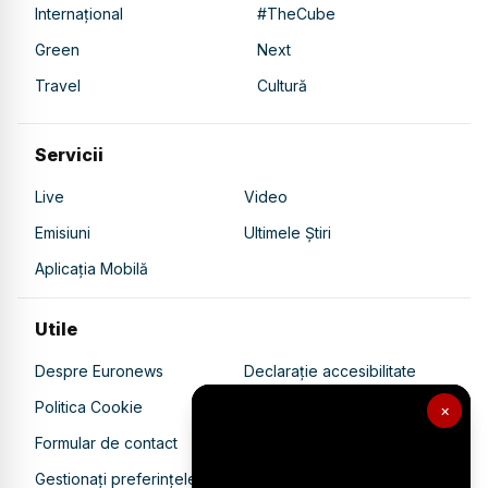
Internațional
#TheCube
Green
Next
Travel
Cultură
Servicii
Live
Video
Emisiuni
Ultimele Știri
Aplicația Mobilă
Utile
Despre Euronews
Declarație accesibilitate
Politica Cookie
Politica de confidențialitate
×
Formular de contact
Transparență în utilizarea AI
Gestionați preferințele