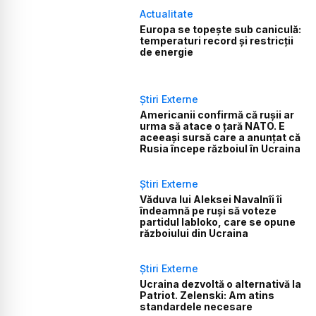
Actualitate
Europa se topește sub caniculă:
temperaturi record și restricții
de energie
Știri Externe
Americanii confirmă că rușii ar
urma să atace o țară NATO. E
aceeași sursă care a anunțat că
Rusia începe războiul în Ucraina
Știri Externe
Văduva lui Aleksei Navalnîi îi
îndeamnă pe ruși să voteze
partidul Iabloko, care se opune
războiului din Ucraina
Știri Externe
Ucraina dezvoltă o alternativă la
Patriot. Zelenski: Am atins
standardele necesare