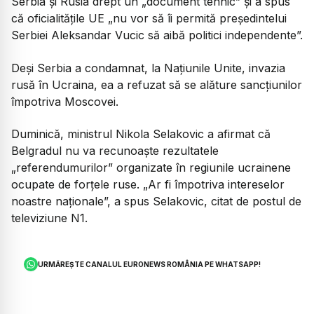
Serbia şi Rusia drept un „document tehnic” şi a spus
că oficialităţile UE „nu vor să îi permită preşedintelui
Serbiei Aleksandar Vucic să aibă politici independente”.
Deşi Serbia a condamnat, la Naţiunile Unite, invazia
rusă în Ucraina, ea a refuzat să se alăture sancţiunilor
împotriva Moscovei.
Duminică, ministrul Nikola Selakovic a afirmat că
Belgradul nu va recunoaşte rezultatele
„referendumurilor” organizate în regiunile ucrainene
ocupate de forţele ruse. „Ar fi împotriva intereselor
noastre naţionale”, a spus Selakovic, citat de postul de
televiziune N1.
URMĂREȘTE CANALUL EURONEWS ROMÂNIA PE WHATSAPP!