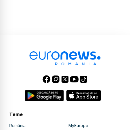
Teme
România
MyEurope