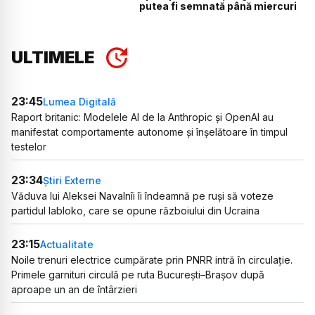
putea fi semnată până miercuri
ULTIMELE
23:45
Lumea Digitală
Raport britanic: Modelele AI de la Anthropic și OpenAI au
manifestat comportamente autonome și înșelătoare în timpul
testelor
23:34
Știri Externe
Văduva lui Aleksei Navalnîi îi îndeamnă pe ruși să voteze
partidul Iabloko, care se opune războiului din Ucraina
23:15
Actualitate
Noile trenuri electrice cumpărate prin PNRR intră în circulație.
Primele garnituri circulă pe ruta București–Brașov după
aproape un an de întârzieri