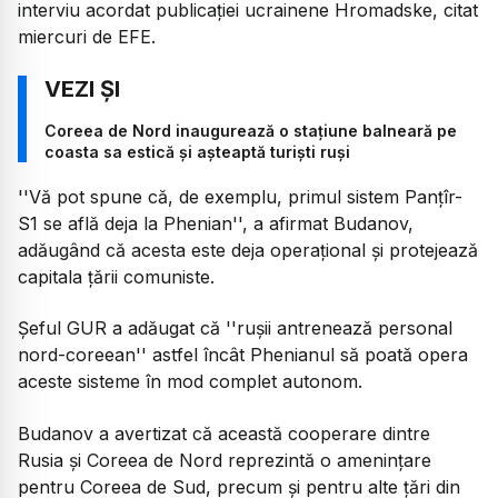
interviu acordat publicației ucrainene Hromadske, citat
miercuri de EFE.
Coreea de Nord inaugurează o stațiune balneară pe
coasta sa estică și așteaptă turiști ruși
''Vă pot spune că, de exemplu, primul sistem Panțîr-
S1 se află deja la Phenian'', a afirmat Budanov,
adăugând că acesta este deja operațional și protejează
capitala țării comuniste.
Șeful GUR a adăugat că ''rușii antrenează personal
nord-coreean'' astfel încât Phenianul să poată opera
aceste sisteme în mod complet autonom.
Budanov a avertizat că această cooperare dintre
Rusia și Coreea de Nord reprezintă o amenințare
pentru Coreea de Sud, precum și pentru alte țări din