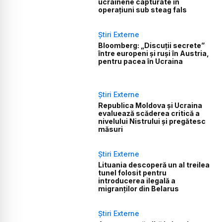
ucrainene capturate în
operațiuni sub steag fals
Știri Externe
Bloomberg: „Discuții secrete”
între europeni și ruși în Austria,
pentru pacea în Ucraina
Știri Externe
Republica Moldova și Ucraina
evaluează scăderea critică a
nivelului Nistrului și pregătesc
măsuri
Știri Externe
Lituania descoperă un al treilea
tunel folosit pentru
introducerea ilegală a
migranților din Belarus
Știri Externe