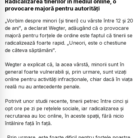
Radicalizarea tinerilor în mediul online, o
provocare majoră pentru autorități
„Vorbim despre minori (și tineri) cu vârste între 12 și 20
de ani”
, a declarat Wegter, adăugând că o provocare
majoră pentru forțele de ordine este faptul că tinerii se
radicalizează foarte rapid.
„Uneori, este o chestiune
de câteva săptămâni”
.
Wegter a explicat că, la acea vârstă, minorii sunt în
general foarte vulnerabili și, prin urmare, sunt vizați
online pentru activități infracționale, chiar dacă în viața
reală nu au antecedente penale.
Potrivit unor studii recente, tinerii petrec între cinci și
opt ore pe zi pe rețelele sociale, iar radicalizarea și
recrutarea au loc online, în aceste spații, fără nicio
întâlnire față în față.
„Prin urmare, este foarte dificil pentru forțele noastre