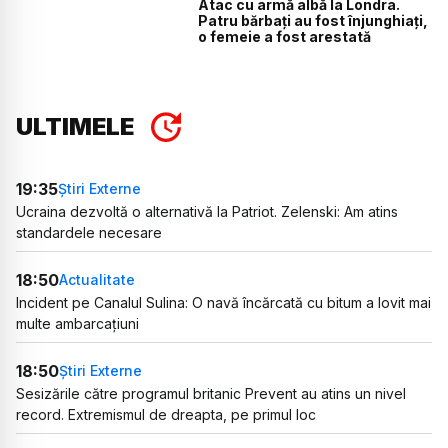
Atac cu armă albă la Londra.
Patru bărbați au fost înjunghiați,
o femeie a fost arestată
ULTIMELE
19:35
Știri Externe
Ucraina dezvoltă o alternativă la Patriot. Zelenski: Am atins
standardele necesare
18:50
Actualitate
Incident pe Canalul Sulina: O navă încărcată cu bitum a lovit mai
multe ambarcațiuni
18:50
Știri Externe
Sesizările către programul britanic Prevent au atins un nivel
record. Extremismul de dreapta, pe primul loc