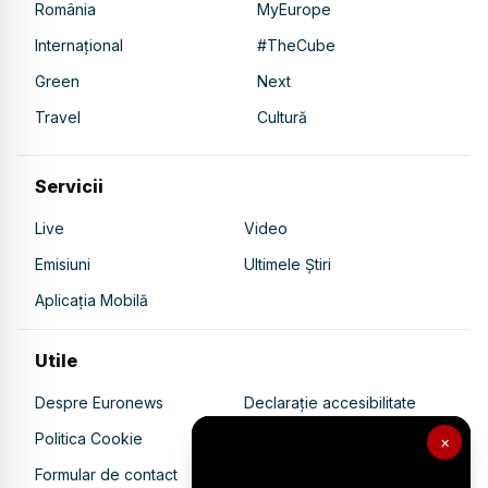
România
MyEurope
Internațional
#TheCube
Green
Next
Travel
Cultură
Servicii
Live
Video
Emisiuni
Ultimele Știri
Aplicația Mobilă
Utile
Despre Euronews
Declarație accesibilitate
Politica Cookie
Politica de confidențialitate
×
Formular de contact
Transparență în utilizarea AI