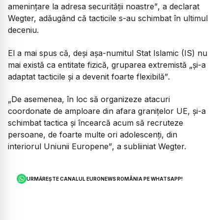
amenințare la adresa securității noastre”
, a declarat
Wegter, adăugând că tacticile s-au schimbat în ultimul
deceniu.
El a mai spus că, deși așa-numitul Stat Islamic (IS) nu
mai există ca entitate fizică, gruparea extremistă
„și-a
adaptat tacticile și a devenit foarte flexibilă”
.
„De asemenea, în loc să organizeze atacuri
coordonate de amploare din afara granițelor UE, și-a
schimbat tactica și încearcă acum să recruteze
persoane, de foarte multe ori adolescenți, din
interiorul Uniunii Europene”
, a subliiniat Wegter.
URMĂREȘTE CANALUL EURONEWS ROMÂNIA PE WHATSAPP!