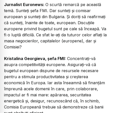
Jurnalist Euronews:
O scurtă remarcă pe această
temă. Sunteți șefa FMI. Dar sunteți și comisar
european și sunteți din Bulgaria. Și doriți să reafirmați
că sunteți, înainte de toate, european. Discuțiile
europene privind bugetul sunt pe cale să înceapă. Va
fi o luptă dificilă. Ce sfat le-ați da tuturor celor aflați la
masa negocierilor, capitalelor (europene), dar și
Comisiei?
Kristalina Georgieva, șefa FMI:
Concentrați-vă
asupra competitivității europene. Asigurați-vă că
bugetul european dispune de resursele necesare
pentru a stimula productivitatea și creșterea
economică în Europa. Iar asta înseamnă să finanțăm
împreună acele domenii în care, prin colaborare,
impactul ar fi mai mare: apărarea, securitatea
energetică și, desigur, recunoscând că, în schimb,
Comisia Europeană trebuie să demonstreze că banii
sunt cheltuiți eficient.