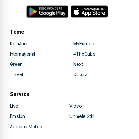
Teme
România
MyEurope
Internațional
#TheCube
Green
Next
Travel
Cultură
Servicii
Live
Video
Emisiuni
Ultimele Știri
Aplicația Mobilă