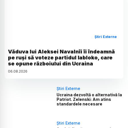
Știri Externe
Văduva lui Aleksei Navalnîi îi îndeamnă
pe ruși să voteze partidul Iabloko, care
se opune războiului din Ucraina
06
.
08
.
2026
Știri Externe
Ucraina dezvoltă o alternativă la
Patriot. Zelenski: Am atins
standardele necesare
Știri Externe