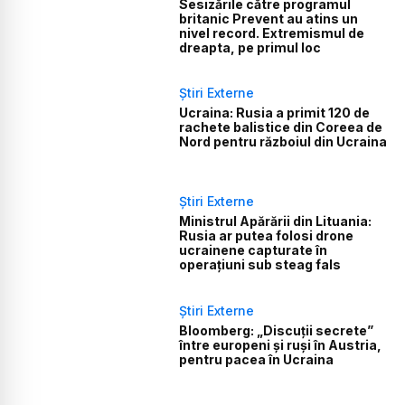
Sesizările către programul
britanic Prevent au atins un
nivel record. Extremismul de
dreapta, pe primul loc
Știri Externe
Ucraina: Rusia a primit 120 de
rachete balistice din Coreea de
Nord pentru războiul din Ucraina
Știri Externe
Ministrul Apărării din Lituania:
Rusia ar putea folosi drone
ucrainene capturate în
operațiuni sub steag fals
Știri Externe
Bloomberg: „Discuții secrete”
între europeni și ruși în Austria,
pentru pacea în Ucraina