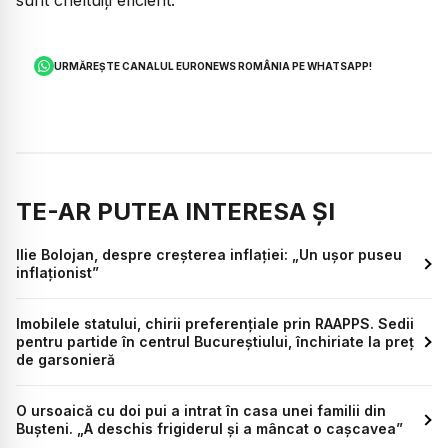
URMĂREȘTE CANALUL EURONEWS ROMÂNIA PE WHATSAPP!
TE-AR PUTEA INTERESA ȘI
Ilie Bolojan, despre creșterea inflației: „Un ușor puseu
inflaționist”
Imobilele statului, chirii preferențiale prin RAAPPS. Sedii
pentru partide în centrul Bucureștiului, închiriate la preț
de garsonieră
O ursoaică cu doi pui a intrat în casa unei familii din
Bușteni. „A deschis frigiderul și a mâncat o cașcavea”