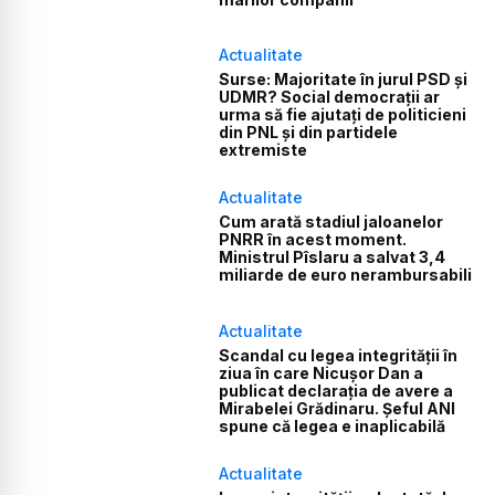
Actualitate
Surse: Majoritate în jurul PSD și
UDMR? Social democrații ar
urma să fie ajutați de politicieni
din PNL și din partidele
extremiste
Actualitate
Cum arată stadiul jaloanelor
PNRR în acest moment.
Ministrul Pîslaru a salvat 3,4
miliarde de euro nerambursabili
Actualitate
Scandal cu legea integrității în
ziua în care Nicușor Dan a
publicat declarația de avere a
Mirabelei Grădinaru. Șeful ANI
spune că legea e inaplicabilă
Actualitate