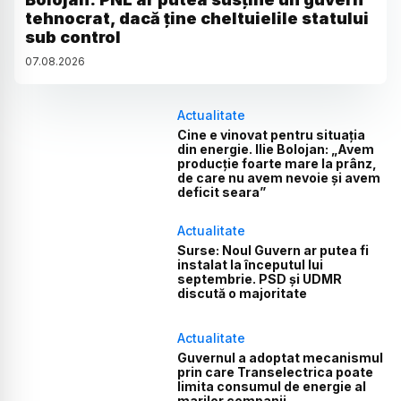
tehnocrat, dacă ține cheltuielile statului
sub control
07
.
08
.
2026
Actualitate
Cine e vinovat pentru situația
din energie. Ilie Bolojan: „Avem
producție foarte mare la prânz,
de care nu avem nevoie și avem
deficit seara”
Actualitate
Surse: Noul Guvern ar putea fi
instalat la începutul lui
septembrie. PSD și UDMR
discută o majoritate
Actualitate
Guvernul a adoptat mecanismul
prin care Transelectrica poate
limita consumul de energie al
marilor companii