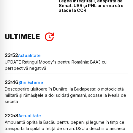
Legea integrității, adoptată de
Senat. USR și PNL ar urma să o
atace la CCR
ULTIMELE
23:52
Actualitate
UPDATE Ratingul Moody's pentru România: BAA3 cu
perspectivă negativă
23:46
Știri Externe
Descoperire uluitoare în Dunăre, la Budapesta: o motocicletă
militară și rămășițele a doi soldați germani, scoase la iveală de
secetă
22:58
Actualitate
Ambulanță oprită la Bacău pentru pepeni și legume în timp ce
transporta la spital o fetiță de un an. DSU a deschis o anchetă