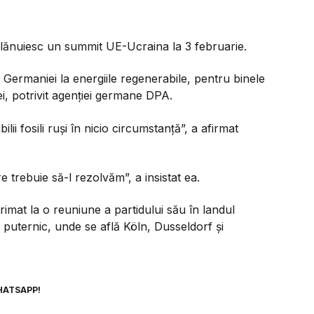
plănuiesc un summit UE-Ucraina la 3 februarie.
 Germaniei la energiile regenerabile, pentru binele
i, potrivit agenției germane DPA.
i fosili ruşi în nicio circumstanţă”, a afirmat
 trebuie să-l rezolvăm”, a insistat ea.
at la o reuniune a partidului său în landul
 puternic, unde se află Köln, Dusseldorf şi
HATSAPP!