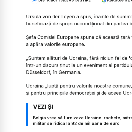
DISTRIBUIȚI ACEASTĂ ȘTIRE
ADAUGĂ-NE 
Ursula von der Leyen a spus, înainte de summi
beneficiază de sprijin necondiţionat din partea 
Şefa Comisiei Europene spune că această ţară tr
a apăra valorile europene.
„Suntem alături de Ucraina, fără niciun fel de '
într-un discurs ţinut la un eveniment al partid
Düsseldorf, în Germania.
Ucraina „luptă pentru valorile noastre comune, 
şi pentru principiile democraţiei şi de aceea Ucr
Belgia vrea să furnizeze Ucrainei rachete, mitra
militar se ridică la 92 de milioane de euro