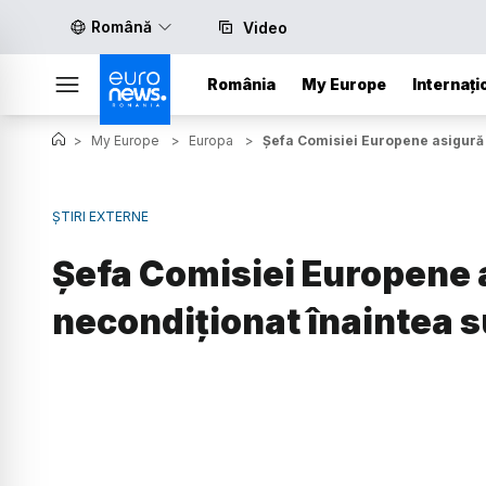
Română
Video
România
My Europe
Internați
>
My Europe
>
Europa
>
Șefa Comisiei Europene asigură 
ȘTIRI EXTERNE
Șefa Comisiei Europene a
necondiţionat înaintea 