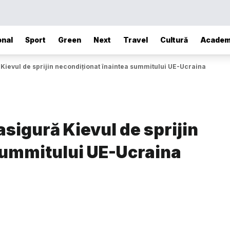
onal
Sport
Green
Next
Travel
Cultură
Academ
Kievul de sprijin necondiţionat înaintea summitului UE-Ucraina
sigură Kievul de sprijin
summitului UE-Ucraina