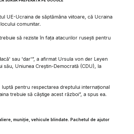
CA SURSĂ PREFERATĂ PE GOOGLE
tul UE-Ucraina de săptămâna viitoare, că Ucraina
blocului comunitar.
ebuie să reziste în faţa atacurilor ruseşti pentru
dacă' sau 'dar'”, a afirmat Ursula von der Leyen
ului său, Uniunea Creştin-Democrată (CDU), la
luptă pentru respectarea dreptului internaţional
aina trebuie să câştige acest război”, a spus ea.
liere, muniţie, vehicule blindate. Pachetul de ajutor