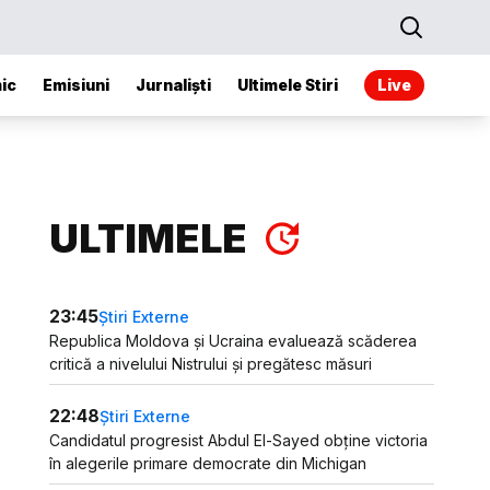
ic
Emisiuni
Jurnaliști
Ultimele Stiri
Live
ULTIMELE
23:45
Știri Externe
Republica Moldova și Ucraina evaluează scăderea
critică a nivelului Nistrului și pregătesc măsuri
22:48
Știri Externe
Candidatul progresist Abdul El-Sayed obține victoria
în alegerile primare democrate din Michigan