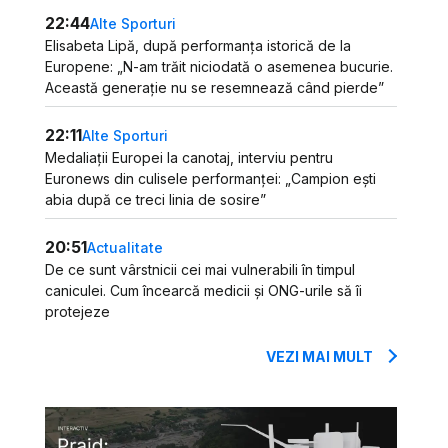
22:44
Alte Sporturi
Elisabeta Lipă, după performanța istorică de la
Europene: „N-am trăit niciodată o asemenea bucurie.
Această generație nu se resemnează când pierde”
22:11
Alte Sporturi
Medaliații Europei la canotaj, interviu pentru
Euronews din culisele performanței: „Campion ești
abia după ce treci linia de sosire”
20:51
Actualitate
De ce sunt vârstnicii cei mai vulnerabili în timpul
caniculei. Cum încearcă medicii și ONG-urile să îi
protejeze
VEZI MAI MULT