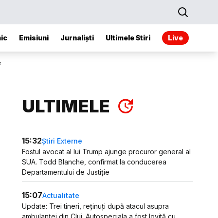
ic
Emisiuni
Jurnaliști
Ultimele Stiri
Live
z
ULTIMELE
15:32
Știri Externe
Fostul avocat al lui Trump ajunge procuror general al
SUA. Todd Blanche, confirmat la conducerea
Departamentului de Justiție
15:07
Actualitate
Update: Trei tineri, reținuți după atacul asupra
ambulanței din Cluj. Autospeciala a fost lovită cu