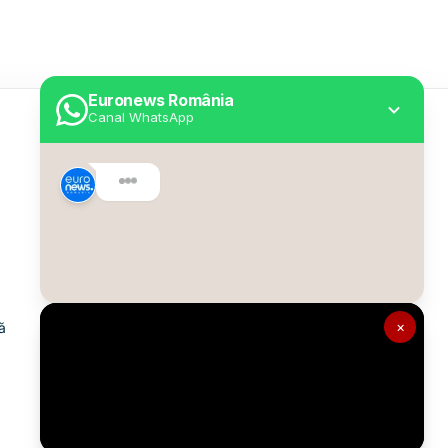
Euronews România
Canal WhatsApp
Utile
Despre Euronews
Declarație accesibilitate
Politica Cookie
Politica de confidențialitate
×
ă
Formular de contact
Transparență în utilizarea AI
Gestionați preferințele