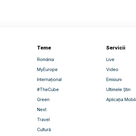
Teme
Servicii
România
Live
MyEurope
Video
Internațional
Emisiuni
#TheCube
Ultimele Știri
Green
Aplicația Mobil
Next
Travel
Cultură