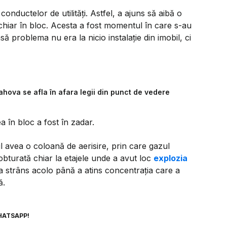
 conductelor de utilități. Astfel, a ajuns să aibă o
 chiar în bloc. Acesta a fost momentul în care s-au
nsă problema nu era la nicio instalație din imobil, ci
ahova se afla în afara legii din punct de vedere
a în bloc a fost în zadar.
cul avea o coloană de aerisire, prin care gazul
obturată chiar la etajele unde a avut loc
explozia
a strâns acolo până a atins concentrația care a
ă.
HATSAPP!