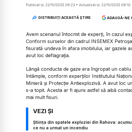
Publicat la:
22/10/2025 06:23
•
Actualizat la:
22/10/2025 08:10
DISTRIBUIȚI ACEASTĂ ȘTIRE
ADAUGĂ-NE 
Avem scenariul întocmit de experți, în cazul exp
Conform surselor din cadrul INSEMEX Petroșani
fisurată undeva în afara imobilului, iar gazele 
avut loc deflagrația.
Lângă conducta de gaze era îngropat un cablu de 
întâmple, conform experților Institutului Națio
Minieră și Protecție Antiexplozivă. A avut loc un s
s-a topit. Acesta ar fi ajuns astfel să aibă conta
mai mult fisuri.
Știința din spatele exploziei din Rahova: acum
ce nu a urmat un incendiu