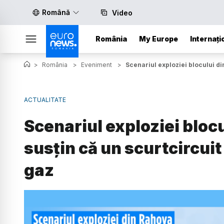
Română
Video
România
My Europe
Internați
>
România
>
Eveniment
>
Scenariul exploziei blocului di
ACTUALITATE
Scenariul exploziei blocu
susțin că un scurtcircuit
gaz