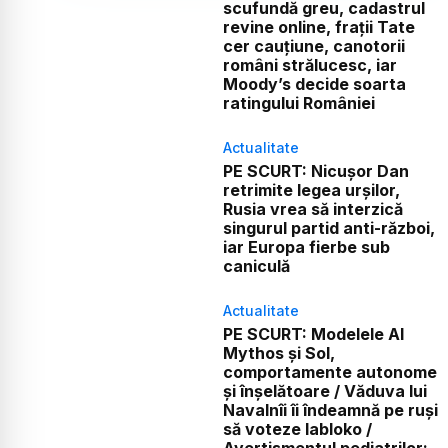
scufundă greu, cadastrul
revine online, frații Tate
cer cauțiune, canotorii
români strălucesc, iar
Moody’s decide soarta
ratingului României
Actualitate
PE SCURT: Nicușor Dan
retrimite legea urșilor,
Rusia vrea să interzică
singurul partid anti-război,
iar Europa fierbe sub
caniculă
Actualitate
PE SCURT: Modelele AI
Mythos și Sol,
comportamente autonome
și înșelătoare / Văduva lui
Navalnîi îi îndeamnă pe ruși
să voteze Iabloko /
Avertismentul pediatrilor: