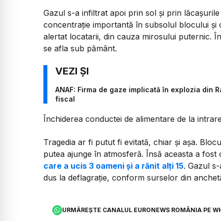
Gazul s-a infiltrat apoi prin sol și prin lăcașurile
concentrație importantă în subsolul blocului și
alertat locatarii, din cauza mirosului puternic. Î
se afla sub pământ.
ANAF: Firma de gaze implicată în explozia din R
fiscal
Închiderea conductei de alimentare de la intrare
Tragedia ar fi putut fi evitată, chiar și așa. Blo
putea ajunge în atmosferă. Însă aceasta a fost 
care a ucis 3 oameni și a rănit alți 15
. Gazul s-
dus la deflagrație, conform surselor din anchet
URMĂREȘTE CANALUL EURONEWS ROMÂNIA PE W