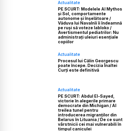
Actualitate
PE SCURT: Modelele AI Mythos
și Sol, comportamente
autonome și înșelătoare /
Văduva lui Navalnîi îi îndeamnă
pe ruși să voteze Iabloko /
Avertismentul pediatrilor: Nu
administrați uleiuri esențiale
copiilor
Actualitate
Procesul lui Călin Georgescu
poate începe. Decizia Înaltei
Curți este definitivă
Actualitate
PE SCURT: Abdul El-Sayed,
victorie în alegerile primare
democrate din Michigan / Al
treilea tunel pentru
introducerea migranților din
Belarus în Lituania / De ce sunt
vârstnicii cei mai vulnerabili în
timpul caniculei