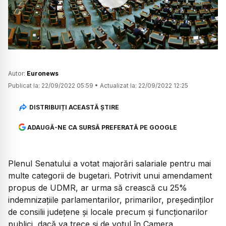
Watch
Autor:
Euronews
Publicat la:
22/09/2022 05:59
•
Actualizat la:
22/09/2022 12:25
DISTRIBUIȚI ACEASTĂ ȘTIRE
ADAUGĂ-NE CA SURSĂ PREFERATĂ PE GOOGLE
Plenul Senatului a votat majorări salariale pentru mai
multe categorii de bugetari. Potrivit unui amendament
propus de UDMR, ar urma să crească cu 25%
indemnizațiile parlamentarilor, primarilor, președinților
de consilii județene și locale precum și funcționarilor
publici, dacă va trece și de votul în Camera