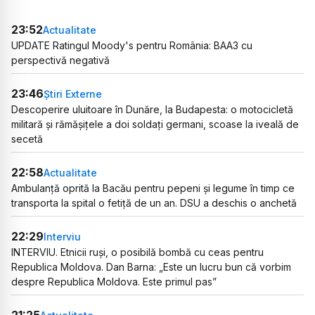
23:52
Actualitate
UPDATE Ratingul Moody's pentru România: BAA3 cu
perspectivă negativă
23:46
Știri Externe
Descoperire uluitoare în Dunăre, la Budapesta: o motocicletă
militară și rămășițele a doi soldați germani, scoase la iveală de
secetă
22:58
Actualitate
Ambulanță oprită la Bacău pentru pepeni și legume în timp ce
transporta la spital o fetiță de un an. DSU a deschis o anchetă
22:29
Interviu
INTERVIU. Etnicii ruși, o posibilă bombă cu ceas pentru
Republica Moldova. Dan Barna: „Este un lucru bun că vorbim
despre Republica Moldova. Este primul pas”