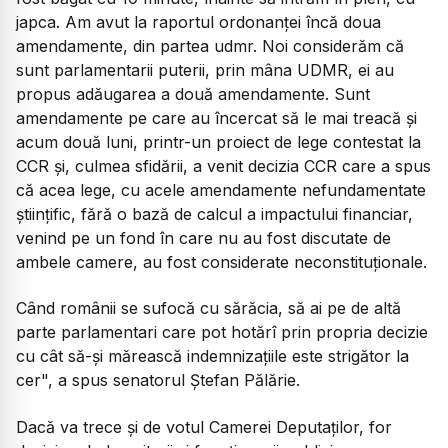
japca. Am avut la raportul ordonanței încă doua
amendamente, din partea udmr. Noi considerăm că
sunt parlamentarii puterii, prin mâna UDMR, ei au
propus adăugarea a două amendamente. Sunt
amendamente pe care au încercat să le mai treacă și
acum două luni, printr-un proiect de lege contestat la
CCR și, culmea sfidării, a venit decizia CCR care a spus
că acea lege, cu acele amendamente nefundamentate
științific, fără o bază de calcul a impactului financiar,
venind pe un fond în care nu au fost discutate de
ambele camere, au fost considerate neconstituționale.
Când românii se sufocă cu sărăcia, să ai pe de altă
parte parlamentari care pot hotărî prin propria decizie
cu cât să-și mărească indemnizațiile este strigător la
cer", a spus senatorul Ștefan Pălărie.
Dacă va trece și de votul Camerei Deputaților, for