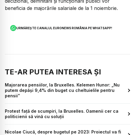
decizional, demnitarii și funcționarii publici vor
beneficia de majorările salariale de la 1 noiembrie.
URMĂREȘTE CANALUL EURONEWS ROMÂNIA PE WHATSAPP!
TE-AR PUTEA INTERESA ȘI
Majorarea pensiilor, la Bruxelles. Kelemen Hunor: „Nu
putem depăși 9,4% din buget cu cheltuielile pentru
pensii”
Protest față de scumpiri, la Bruxelles. Oamenii cer ca
politicienii să vină cu soluții
Nicolae Ciucă, despre bugetul pe 2023: Proiectul va fi