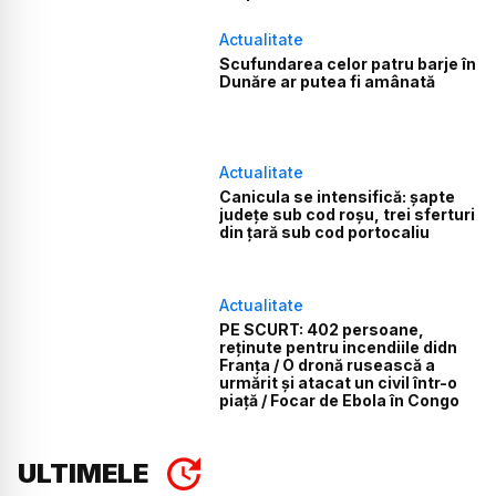
Actualitate
Scufundarea celor patru barje în
Dunăre ar putea fi amânată
Actualitate
Canicula se intensifică: șapte
județe sub cod roșu, trei sferturi
din țară sub cod portocaliu
Actualitate
PE SCURT: 402 persoane,
reținute pentru incendiile didn
Franța / O dronă rusească a
urmărit și atacat un civil într-o
piață / Focar de Ebola în Congo
ULTIMELE