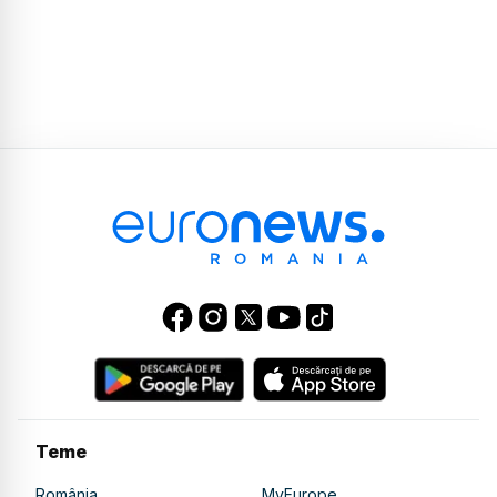
Teme
România
MyEurope