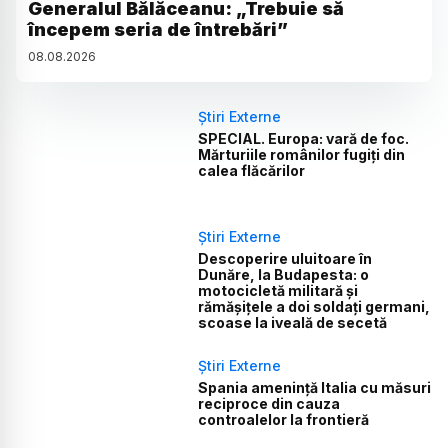
Generalul Bălăceanu: „Trebuie să
începem seria de întrebări”
08
.
08
.
2026
Știri Externe
SPECIAL. Europa: vară de foc.
Mărturiile românilor fugiți din
calea flăcărilor
Știri Externe
Descoperire uluitoare în
Dunăre, la Budapesta: o
motocicletă militară și
rămășițele a doi soldați germani,
scoase la iveală de secetă
Știri Externe
Spania amenință Italia cu măsuri
reciproce din cauza
controalelor la frontieră