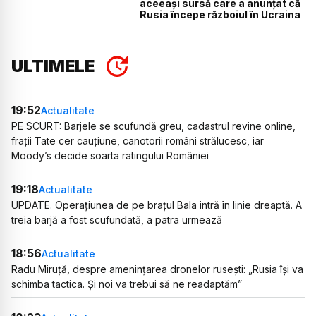
aceeași sursă care a anunțat că
Rusia începe războiul în Ucraina
ULTIMELE
19:52
Actualitate
PE SCURT: Barjele se scufundă greu, cadastrul revine online,
frații Tate cer cauțiune, canotorii români strălucesc, iar
Moody’s decide soarta ratingului României
19:18
Actualitate
UPDATE. Operațiunea de pe brațul Bala intră în linie dreaptă. A
treia barjă a fost scufundată, a patra urmează
18:56
Actualitate
Radu Miruță, despre amenințarea dronelor rusești: „Rusia își va
schimba tactica. Și noi va trebui să ne readaptăm”