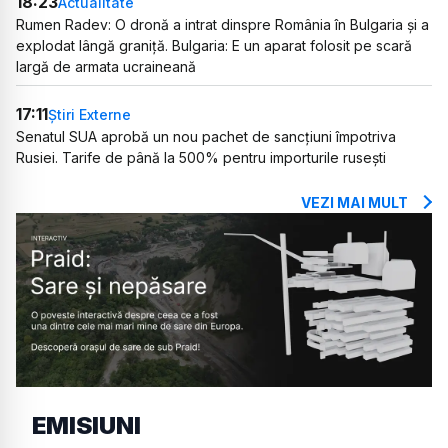
18:23
Actualitate
Rumen Radev: O dronă a intrat dinspre România în Bulgaria și a
explodat lângă graniță. Bulgaria: E un aparat folosit pe scară
largă de armata ucraineană
17:11
Știri Externe
Senatul SUA aprobă un nou pachet de sancțiuni împotriva
Rusiei. Tarife de până la 500% pentru importurile rusești
VEZI MAI MULT
EMISIUNI