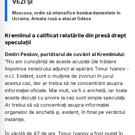
Moscova, ordin să intensifice bombardamentele în
Ucraina. Armata rusă a atacat Odesa
Kremlinul a calificat relatările din presă drept
speculații
Dmitri Peskov, purtătorul de cuvânt al Kremlinului:
”Nu am cunoștință de aceste acuzații (de trădare
împotriva ministrului adjunct al apărării Timur Ivanov -
n.r.). Evident, sunt o mulțime de zvonuri în jurul
acestui caz, dar ar trebui să ne concentrăm asupra
informației oficiale. Mai mult, va fi o anchetă, iar toate
aceste discuții cu privire la caz sunt simple speculații.
Ar trebui să vă concentrați asupra informației
organelor de anchetă și, evident, în final pe verdictul
instanței.
În vârstă de 47 de ani, Timur Ivanov a fost numit în