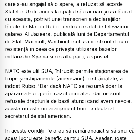
care s-au angajat să o apere, a refuzat să acorde
Statelor Unite acces la spațiul său aerian și s-a lăudat
cu aceasta, potrivit unei transcrieri a declarațiilor
făcute de Marco Rubio pentru canalul de televiziune
qatarez Al Jazeera, publicată luni de Departamentul
de Stat. Mai mult, Washingtonul s-a confruntat cu o
rezistență în ceea ce privește utilizarea bazelor
militare din Spania și din alte părți, a spus el.
NATO este util SUA, întrucât permite staționarea de
trupe și echipamente (americane) în străinătate, a
indicat Rubio. 'Dar dacă NATO se rezumă doar la
apărarea Europei în cazul unui atac, dar ne sunt
refuzate drepturile de bază atunci când avem nevoie,
acesta nu este un aranjament bun', a declarat
secretarul de stat american.
În aceste condiții, 'e greu să rămâi angajat și să spui că
acest lucru este benefic pentru SUA. Așadar, toate