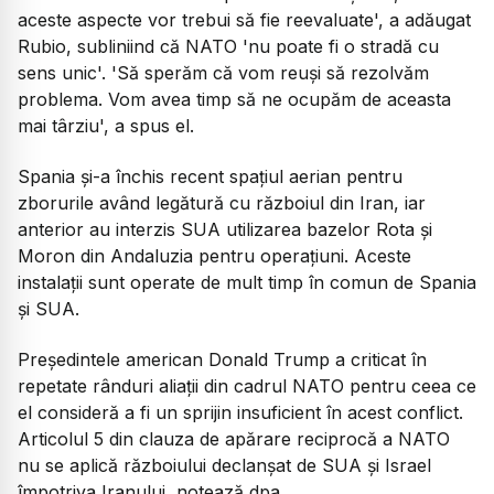
aceste aspecte vor trebui să fie reevaluate', a adăugat
Rubio, subliniind că NATO 'nu poate fi o stradă cu
sens unic'. 'Să sperăm că vom reuși să rezolvăm
problema. Vom avea timp să ne ocupăm de aceasta
mai târziu', a spus el.
Spania și-a închis recent spațiul aerian pentru
zborurile având legătură cu războiul din Iran, iar
anterior au interzis SUA utilizarea bazelor Rota și
Moron din Andaluzia pentru operațiuni. Aceste
instalații sunt operate de mult timp în comun de Spania
și SUA.
Președintele american Donald Trump a criticat în
repetate rânduri aliații din cadrul NATO pentru ceea ce
el consideră a fi un sprijin insuficient în acest conflict.
Articolul 5 din clauza de apărare reciprocă a NATO
nu se aplică războiului declanșat de SUA și Israel
împotriva Iranului, notează dpa.