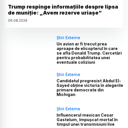
Trump respinge informațiile despre lipsa
de muniție: „Avem rezerve uriașe”
06
.
08
.
2026
Știri Externe
Un avion ar fi trecut prea
aproape de elicopterul în care
se afla Donald Trump. Cercetări
pentru probabilitatea unei
eventuale coliziuni
Știri Externe
Candidatul progresist Abdul El-
Sayed obține victoria în alegerile
primare democrate din
Michigan
Știri Externe
Influencerul mexican Cesar
Gastelum, împușcat mortal în
timpul unei transmisiuni live