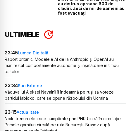
au distrus aproape 600 de
clădiri. Zeci de mii de oameni au
fost evacuați
ULTIMELE
23:45
Lumea Digitală
Raport britanic: Modelele AI de la Anthropic și OpenAI au
manifestat comportamente autonome și înșelătoare în timpul
testelor
23:34
Știri Externe
Văduva lui Aleksei Navalnîi îi îndeamnă pe ruși să voteze
partidul Iabloko, care se opune războiului din Ucraina
23:15
Actualitate
Noile trenuri electrice cumpărate prin PNRR intră în circulație.
Primele garnituri circulă pe ruta București–Brașov după
aproape un an de întârzieri