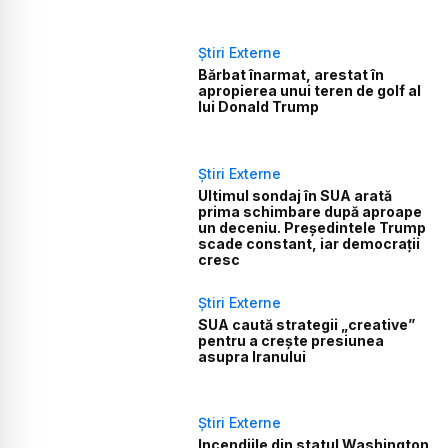
Știri Externe
Bărbat înarmat, arestat în
apropierea unui teren de golf al
lui Donald Trump
Știri Externe
Ultimul sondaj în SUA arată
prima schimbare după aproape
un deceniu. Președintele Trump
scade constant, iar democrații
cresc
Știri Externe
SUA caută strategii „creative”
pentru a crește presiunea
asupra Iranului
Știri Externe
Incendiile din statul Washington