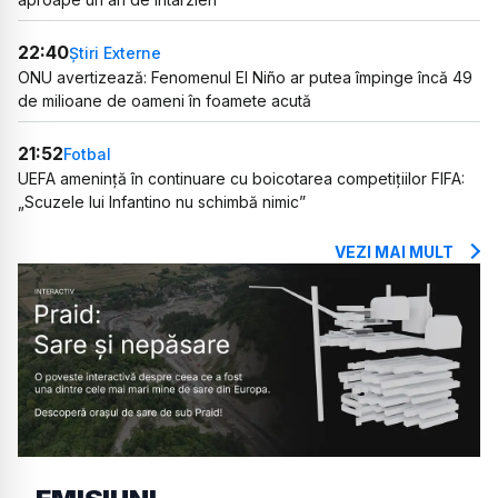
22:40
Știri Externe
ONU avertizează: Fenomenul El Niño ar putea împinge încă 49
de milioane de oameni în foamete acută
21:52
Fotbal
UEFA amenință în continuare cu boicotarea competițiilor FIFA:
„Scuzele lui Infantino nu schimbă nimic”
VEZI MAI MULT