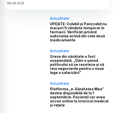
06
.
08
.
2026
Actualitate
UPDATE: Colebil și Panzcebil nu
mai pot fi vândute temporar în
farmacii. Verificări privind
substanța activă din cele două
medicamente
Actualitate
Greva din sănătate a fost
suspendată. „Dăm o șansă
politicului să se reseteze și să
reia negocierile pentru o nouă
lege a salarizării”
Actualitate
Platforma „e-Sănătatea Mea”
devine disponibilă de la 1
septembrie. Pacienții vor avea
acces online la istoricul medical
și rețete