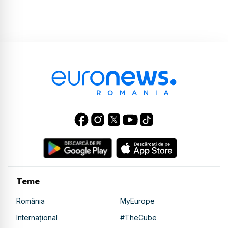
Teme
România
MyEurope
Internațional
#TheCube