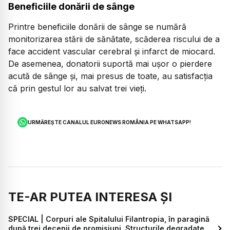
Beneficiile donării de sânge
Printre beneficiile donării de sânge se numără
monitorizarea stării de sănătate, scăderea riscului de a
face accident vascular cerebral şi infarct de miocard.
De asemenea, donatorii suportă mai uşor o pierdere
acută de sânge și, mai presus de toate, au satisfacţia
că prin gestul lor au salvat trei vieți.
URMĂREȘTE CANALUL EURONEWS ROMÂNIA PE WHATSAPP!
TE-AR PUTEA INTERESA ȘI
SPECIAL | Corpuri ale Spitalului Filantropia, în paragină
după trei decenii de promisiuni. Structurile degradate