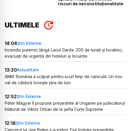
riscuri de neconstituționalitate
ULTIMELE
14:04
Știri Externe
Incendiu puternic lângă Lacul Garda: 200 de turiști și localnici,
evacuați de urgență din hoteluri și locuințe
13:20
Actualitate
ANM: România a scăpat pentru scurt timp de caniculă. Un nou
val de căldură lovește țara de luni
12:52
Știri Externe
Péter Magyar îl propune președinte al Ungariei pe judecătorul
înlăturat de Viktor Orban de la șefia Curții Supreme
12:18
Știri Externe
Cancerul lui Joe Biden s-a extins. Fiul fostului președinte