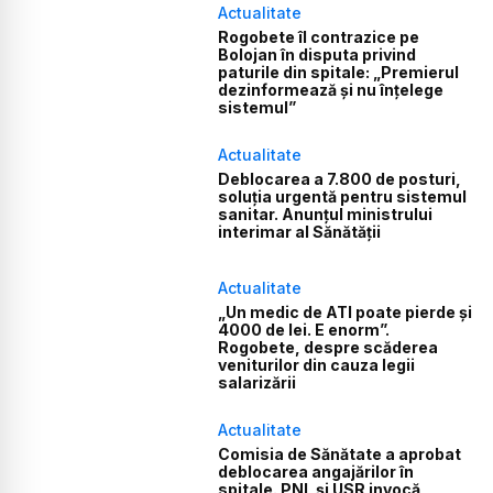
Actualitate
Rogobete îl contrazice pe
Bolojan în disputa privind
paturile din spitale: „Premierul
dezinformează și nu înțelege
sistemul”
Actualitate
Deblocarea a 7.800 de posturi,
soluția urgentă pentru sistemul
sanitar. Anunțul ministrului
interimar al Sănătății
Actualitate
„Un medic de ATI poate pierde și
4000 de lei. E enorm”.
Rogobete, despre scăderea
veniturilor din cauza legii
salarizării
Actualitate
Comisia de Sănătate a aprobat
deblocarea angajărilor în
spitale. PNL și USR invocă