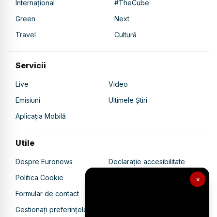
Internațional
#TheCube
Green
Next
Travel
Cultură
Servicii
Live
Video
Emisiuni
Ultimele Știri
Aplicația Mobilă
Utile
Despre Euronews
Declarație accesibilitate
Politica Cookie
Politica de confidențialitate
×
Formular de contact
Transparență în utilizarea AI
Gestionați preferințele