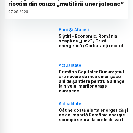
riscăm din cauza „mutilării unor jaloane”
07
.
08
.
2026
Bani Și Afaceri
5 Știri - Economic: România
scapă de „junk” / Criză
energetică / Carburanți record
Actualitate
Primăria Capitalei: Bucureștiul
are nevoie de încă cinci-șase
ani de șantiere pentru a ajunge
la nivelul marilor orașe
europene
Actualitate
Cât ne costă alerta energetică și
de ce importă România energie
scumpă seara, la orele de vârf