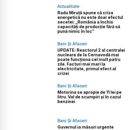
Actualitate
Radu Miruță spune că criza
energetică nu este doar efectul
secetei: „România a închis
capacități de producție fără să
pună nimic în loc”
Bani Și Afaceri
UPDATE: Reactorul 2 al centralei
nucleare de la Cernavodă mai
poate funcționa cel mult patru
zile. Facturi mai mari la
electricitate, primul efect al
crizei
Bani Și Afaceri
Motorina se apropie de 11 lei pe
litru. Val de scumpiri și în cazul
benzinei
Bani Și Afaceri
Guvernul ia măsuri urgente