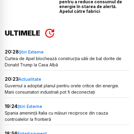
pentru a reduce consumul de
energie în starea de alertă.
Apelul către fabrici
ULTIMELE
20:28
Știri Externe
Curtea de Apel blochează construcția sălii de bal dorite de
Donald Trump la Casa Albă
20:23
Actualitate
Guvernul a adoptat planul pentru orele critice din energie.
Marii consumatori industriali pot fi deconectați
19:24
Știri Externe
Spania amenință Italia cu măsuri reciproce din cauza
controalelor la frontieră
18:56
Entertainment