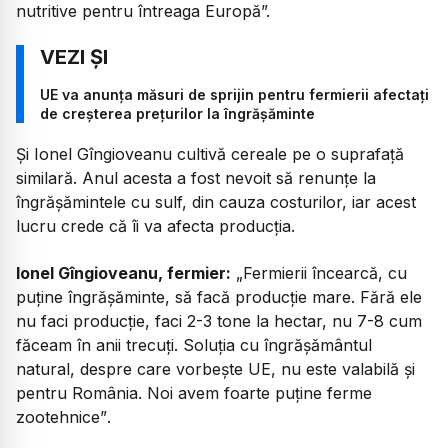
nutritive pentru întreaga Europă”.
UE va anunța măsuri de sprijin pentru fermierii afectați
de creșterea prețurilor la îngrășăminte
Și Ionel Gîngioveanu cultivă cereale pe o suprafață
similară. Anul acesta a fost nevoit să renunțe la
îngrășămintele cu sulf, din cauza costurilor, iar acest
lucru crede că îi va afecta producția.
Ionel Gîngioveanu, fermier:
„
Fermierii încearcă, cu
puține îngrășăminte, să facă producție mare. Fără ele
nu faci producție, faci 2-3 tone la hectar, nu 7-8 cum
făceam în anii trecuți. Soluția cu îngrășământul
natural, despre care vorbește UE, nu este valabilă și
pentru România. Noi avem foarte puține ferme
zootehnice”
.