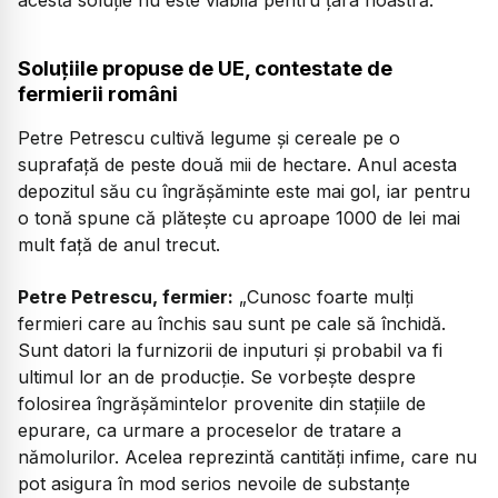
Soluțiile propuse de UE, contestate de
fermierii români
Petre Petrescu cultivă legume și cereale pe o
suprafață de peste două mii de hectare. Anul acesta
depozitul său cu îngrășăminte este mai gol, iar pentru
o tonă spune că plătește cu aproape 1000 de lei mai
mult față de anul trecut.
Petre Petrescu, fermier:
„
Cunosc foarte mulți
fermieri care au închis sau sunt pe cale să închidă.
Sunt datori la furnizorii de inputuri și probabil va fi
ultimul lor an de producție. Se vorbește despre
folosirea îngrășămintelor provenite din stațiile de
epurare, ca urmare a proceselor de tratare a
nămolurilor. Acelea reprezintă cantități infime, care nu
pot asigura în mod serios nevoile de substanțe