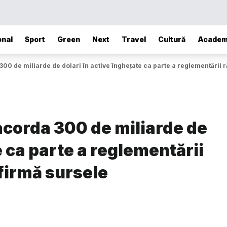
onal
Sport
Green
Next
Travel
Cultură
Academ
300 de miliarde de dolari în active înghețate ca parte a reglementării 
acorda 300 de miliarde de
e ca parte a reglementării
afirmă sursele