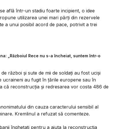
 se află într-un stadiu foarte incipient, o idee
opune utilizarea unei mari părți din rezervele
 a unui posibil acord de pace, potrivit a trei
aina: „Războiul Rece nu s-a încheiat, suntem într-o
 de război și sute de mii de soldați au fost uciși
e ucraineni au fugit în țările europene sau în
a că reconstrucția și redresarea vor costa 486 de
onimatului din cauza caracterului sensibil al
liminare. Kremlinul a refuzat să comenteze.
banii înghețați pentru a ajuta la reconstrucția