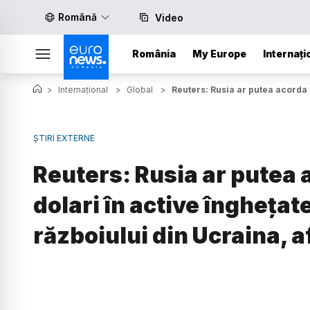
Română
Video
România
My Europe
Internați
>
Internațional
>
Global
>
Reuters: Rusia ar putea acorda 
ȘTIRI EXTERNE
Reuters: Rusia ar putea 
dolari în active înghețat
războiului din Ucraina, 