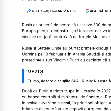
Publicat la:
21/02/2025 19:48
DISTRIBUIȚI ACEASTĂ ȘTIRE
ADAUGĂ-NE 
Rusia ar putea fi de acord să utilizeze 300 de mi
Europa pentru reconstrucția Ucrainei, dar va insi
cincime din țară controlată de forțele Moscovei,
Rusia și Statele Unite au purtat primele discuții 
Ucraina pe 18 februarie în Arabia Saudită și at
președintele rus Vladimir Putin au declarat că 
Trump, despre discuțiile SUA - Rusia: Nu este f
După ce Putin a trimis trupe în Ucraina în 2022, St
cu banca centrală și ministerul de finanțe al Rus
în active suverane rusești, în principal obliga
britanice deținute într-un depozit european de v