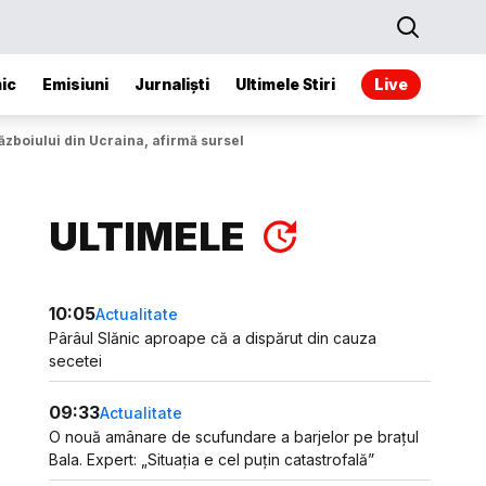
ic
Emisiuni
Jurnaliști
Ultimele Stiri
Live
războiului din Ucraina, afirmă sursele
ULTIMELE
10:05
Actualitate
Pârâul Slănic aproape că a dispărut din cauza
secetei
09:33
Actualitate
O nouă amânare de scufundare a barjelor pe brațul
Bala. Expert: „Situația e cel puțin catastrofală”