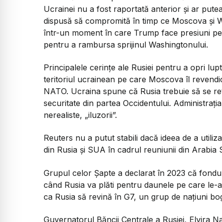
Ucrainei nu a fost raportată anterior și ar put
dispusă să compromită în timp ce Moscova și W
într-un moment în care Trump face presiuni pe
pentru a rambursa sprijinul Washingtonului.
Principalele cerințe ale Rusiei pentru a opri lup
teritoriul ucrainean pe care Moscova îl revendic
NATO. Ucraina spune că Rusia trebuie să se retr
securitate din partea Occidentului. Administraț
nerealiste, „iluzorii”.
Reuters nu a putut stabili dacă ideea de a utiliz
din Rusia și SUA în cadrul reuniunii din Arabia 
Grupul celor Șapte a declarat în 2023 că fondu
când Rusia va plăti pentru daunele pe care le-
ca Rusia să revină în G7, un grup de națiuni bo
Guvernatorul Băncii Centrale a Rusiei, Elvira Na