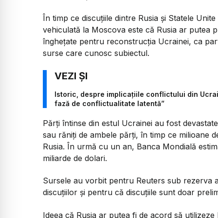
În timp ce discuțiile dintre Rusia și Statele Unite
vehiculată la Moscova este că Rusia ar putea pr
înghețate pentru reconstrucția Ucrainei, ca parte
surse care cunosc subiectul.
Istoric, despre implicațiile conflictului din Ucr
fază de conflictualitate latentă”
Părți întinse din estul Ucrainei au fost devastate
sau răniți de ambele părți, în timp ce milioane d
Rusia. În urmă cu un an, Banca Mondială estim
miliarde de dolari.
Sursele au vorbit pentru Reuters sub rezerva an
discuțiilor și pentru că discuțiile sunt doar pre
Ideea că Rusia ar putea fi de acord să utilizeze 