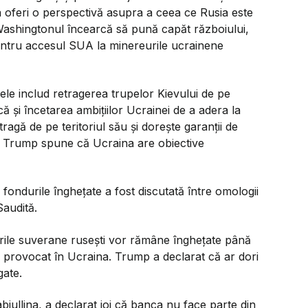
ea oferi o perspectivă asupra a ceea ce Rusia este
ashingtonul încearcă să pună capăt războiului,
ntru accesul SUA la minereurile ucrainene
tele includ retragerea trupelor Kievului de pe
ă și încetarea ambițiilor Ucrainei de a adera la
agă de pe teritoriul său și dorește garanții de
ia Trump spune că Ucraina are obiective
a fondurile înghețate a fost discutată între omologii
Saudită.
rile suverane rusești vor rămâne înghețate până
a provocat în Ucraina. Trump a declarat că ar dori
gate.
biullina, a declarat joi că banca nu face parte din