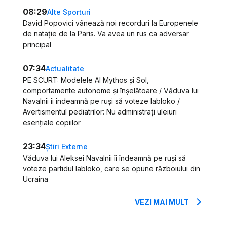
08:29
Alte Sporturi
David Popovici vânează noi recorduri la Europenele
de natație de la Paris. Va avea un rus ca adversar
principal
07:34
Actualitate
PE SCURT: Modelele AI Mythos și Sol,
comportamente autonome și înșelătoare / Văduva lui
Navalnîi îi îndeamnă pe ruși să voteze Iabloko /
Avertismentul pediatrilor: Nu administrați uleiuri
esențiale copiilor
23:34
Știri Externe
Văduva lui Aleksei Navalnîi îi îndeamnă pe ruși să
voteze partidul Iabloko, care se opune războiului din
Ucraina
VEZI MAI MULT