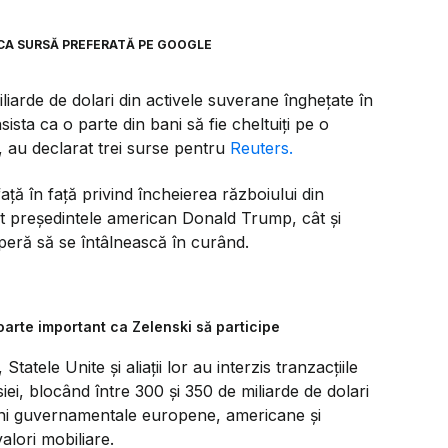
CA SURSĂ PREFERATĂ PE GOOGLE
liarde de dolari din activele suverane înghețate în
sta ca o parte din bani să fie cheltuiți pe o
 au declarat trei surse pentru
Reuters.
față în față privind încheierea războiului din
ât președintele american Donald Trump, cât și
speră să se întâlnească în curând.
oarte important ca Zelenski să participe
atele Unite și aliații lor au interzis tranzacțiile
iei, blocând între 300 și 350 de miliarde de dolari
țiuni guvernamentale europene, americane și
alori mobiliare.