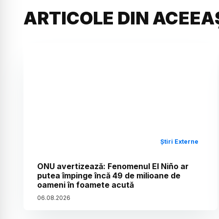
ARTICOLE DIN ACEEA
Știri Externe
ONU avertizează: Fenomenul El Niño ar
putea împinge încă 49 de milioane de
oameni în foamete acută
06
.
08
.
2026