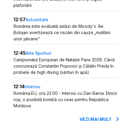
plafonării
12:57
Actualitate
România este evaluată astăzi de Moody's. Ilie
Bolojan avertizează ce riscăm din cauza „mutilării
unor jaloane”
12:45
Alte Sporturi
Campionatul European de Natație Paris 2026. Când
concurează Constantin Popovici și Cătălin Preda în
probele de high diving (sărituri în apă)
12:14
Interviu
România.EU, ora 22.00 - Interviu cu Dan Barna. Etnicii
ruși, o posibilă bombă cu ceas pentru Republica
Moldova
VEZI MAI MULT