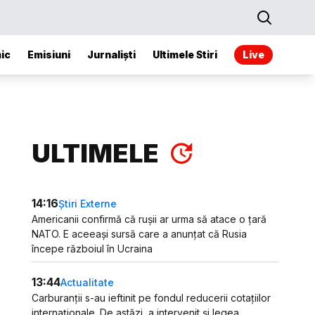
ic
Emisiuni
Jurnaliști
Ultimele Stiri
Live
ULTIMELE
14:16
Știri Externe
Americanii confirmă că rușii ar urma să atace o țară
NATO. E aceeași sursă care a anunțat că Rusia
începe războiul în Ucraina
13:44
Actualitate
Carburanții s-au ieftinit pe fondul reducerii cotațiilor
internaționale. De astăzi, a intervenit și legea