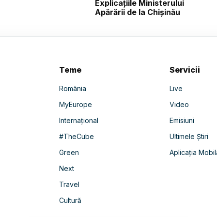
Explicațiile Ministerului
Apărării de la Chișinău
Teme
Servicii
România
Live
MyEurope
Video
Internațional
Emisiuni
#TheCube
Ultimele Știri
Green
Aplicația Mobil
Next
Travel
Cultură