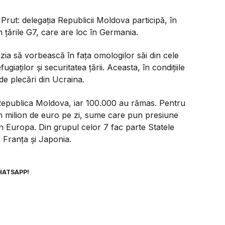
Prut: delegația Republicii Moldova participă, în
n țările G7, care are loc în Germania.
ia să vorbească în fața omologilor săi din cele
giaților și securitatea țării. Aceasta, în condițiile
de plecări din Ucraina.
Republica Moldova, iar 100.000 au rămas. Pentru
un milion de euro pe zi, sume care pun presiune
in Europa. Din grupul celor 7 fac parte Statele
 Franța și Japonia.
HATSAPP!