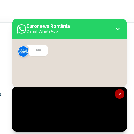
Euronews România
Canal WhatsApp
Utile
Despre Euronews
Declarație accesibilitate
Politica Cookie
Politica de confidențialitate
×
ă
Formular de contact
Transparență în utilizarea AI
Gestionați preferințele