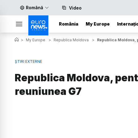
Română
Video
România
My Europe
Internați
>
My Europe
>
Republica Moldova
>
Republica Moldova, 
ȘTIRI EXTERNE
Republica Moldova, pent
reuniunea G7