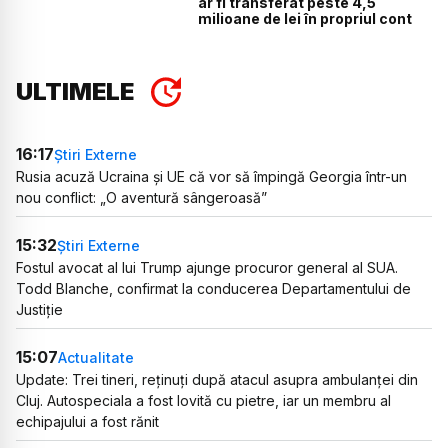
ar fi transferat peste 4,5
milioane de lei în propriul cont
ULTIMELE
16:17
Știri Externe
Rusia acuză Ucraina și UE că vor să împingă Georgia într-un
nou conflict: „O aventură sângeroasă”
15:32
Știri Externe
Fostul avocat al lui Trump ajunge procuror general al SUA.
Todd Blanche, confirmat la conducerea Departamentului de
Justiție
15:07
Actualitate
Update: Trei tineri, reținuți după atacul asupra ambulanței din
Cluj. Autospeciala a fost lovită cu pietre, iar un membru al
echipajului a fost rănit