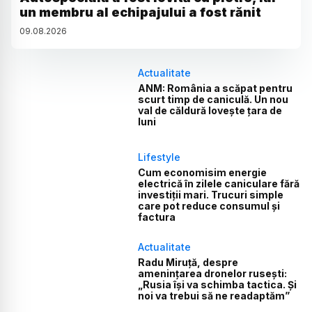
un membru al echipajului a fost rănit
09
.
08
.
2026
Actualitate
ANM: România a scăpat pentru
scurt timp de caniculă. Un nou
val de căldură lovește țara de
luni
Lifestyle
Cum economisim energie
electrică în zilele caniculare fără
investiții mari. Trucuri simple
care pot reduce consumul și
factura
Actualitate
Radu Miruță, despre
amenințarea dronelor rusești:
„Rusia își va schimba tactica. Și
noi va trebui să ne readaptăm”