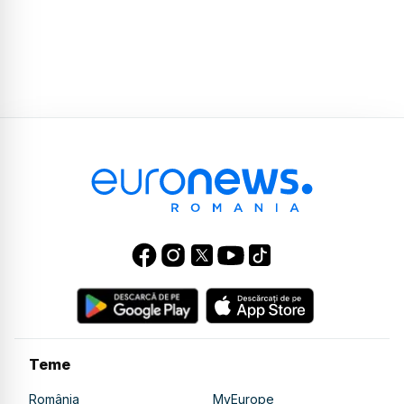
Teme
România
MyEurope