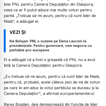
liste PNL pentru Camera Deputaților din Diaspora,
ceea ce ar fi putut aduce mai multe voturi pentru
partid.
„Trebuie să-mi asum, pentru că sunt lider de
filială”,
a adăugat el.
Ilie Bolojan: PNL o susține pe Elena Lasconi la
prezidențiale. Pentru guvernare, vom negocia cu
partidele pro-europene
El a adăugat că a fost o greşeală că PNL nu a avut
listă la Camera Deputaţilor pentru Diaspora.
„Eu trebuie să-mi asum, pentru că sunt lider de filială,
pentru că, probabil, acele câteva zeci de mii de voturi
pe care le-am adus la votul partidului se duceau şi la
Camera Deputaţilor"
, a afirmat europarlamentarul.
Rareș Bogdan, deși demisionează din funcția de lider