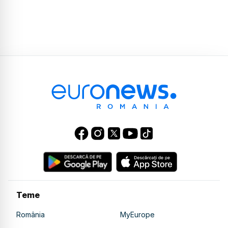
Teme
România
MyEurope