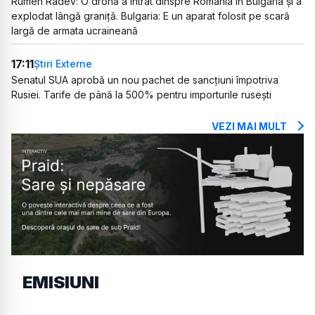
Rumen Radev: O dronă a intrat dinspre România în Bulgaria și a
explodat lângă graniță. Bulgaria: E un aparat folosit pe scară
largă de armata ucraineană
17:11
Știri Externe
Senatul SUA aprobă un nou pachet de sancțiuni împotriva
Rusiei. Tarife de până la 500% pentru importurile rusești
VEZI MAI MULT
EMISIUNI