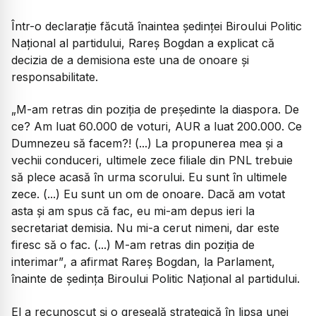
Într-o declarație făcută înaintea ședinței Biroului Politic
Național al partidului, Rareș Bogdan a explicat că
decizia de a demisiona este una de onoare și
responsabilitate.
„M-am retras din poziţia de preşedinte la diaspora. De
ce? Am luat 60.000 de voturi, AUR a luat 200.000. Ce
Dumnezeu să facem?! (...) La propunerea mea şi a
vechii conduceri, ultimele zece filiale din PNL trebuie
să plece acasă în urma scorului. Eu sunt în ultimele
zece. (...) Eu sunt un om de onoare. Dacă am votat
asta şi am spus că fac, eu mi-am depus ieri la
secretariat demisia. Nu mi-a cerut nimeni, dar este
firesc să o fac. (...) M-am retras din poziţia de
interimar”
, a afirmat Rareş Bogdan, la Parlament,
înainte de şedinţa Biroului Politic Naţional al partidului.
El a recunoscut și o greșeală strategică în lipsa unei