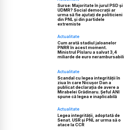
Surse: Majoritate în jurul PSD și
UDMR? Social democrații ar
urma să fie ajutați de politicieni
din PNL și din partidele
extremiste
Actualitate
Cum arată stadiul jaloanelor
PNRR în acest moment.
Ministrul Pîslaru a salvat 3,4
miliarde de euro nerambursabili
Actualitate
Scandal cu legea integrității în
ziua în care Nicușor Dan a
publicat declarația de avere a
Mirabelei Grădinaru. Șeful ANI
spune că legea e inaplicabilă
Actualitate
Legea integrității, adoptată de
Senat. USR și PNL ar urma să o
atace la CCR