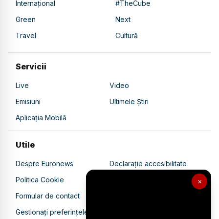
Internațional
#TheCube
Green
Next
Travel
Cultură
Servicii
Live
Video
Emisiuni
Ultimele Știri
Aplicația Mobilă
Utile
Despre Euronews
Declarație accesibilitate
Politica Cookie
Politica de confidențialitate
×
Formular de contact
Transparență în utilizarea AI
Gestionați preferințele