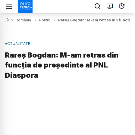
>
România
>
Politic
>
Rareş Bogdan: M-am retras din funcţia 
ACTUALITATE
Rareş Bogdan: M-am retras din
funcţia de preşedinte al PNL
Diaspora