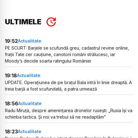
ULTIMELE
19:52
Actualitate
PE SCURT: Barjele se scufundă greu, cadastrul revine online,
frații Tate cer cauțiune, canotorii români strălucesc, iar
Moody’s decide soarta ratingului României
19:18
Actualitate
UPDATE. Operațiunea de pe brațul Bala intră în linie dreaptă. A
treia barjă a fost scufundată, a patra urmează
18:56
Actualitate
Radu Miruță, despre amenințarea dronelor rusești: „Rusia își va
schimba tactica. Și noi va trebui să ne readaptăm”
18:23
Actualitate