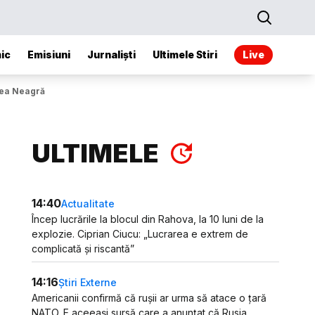
ic
Emisiuni
Jurnaliști
Ultimele Stiri
Live
area Neagră
ULTIMELE
14:40
Actualitate
Încep lucrările la blocul din Rahova, la 10 luni de la
explozie. Ciprian Ciucu: „Lucrarea e extrem de
complicată și riscantă”
14:16
Știri Externe
Americanii confirmă că rușii ar urma să atace o țară
NATO. E aceeași sursă care a anunțat că Rusia