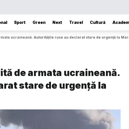
onal
Sport
Green
Next
Travel
Cultură
Academ
armata ucraineană. Autoritățile ruse au declarat stare de urgență la M
vită de armata ucraineană.
arat stare de urgență la