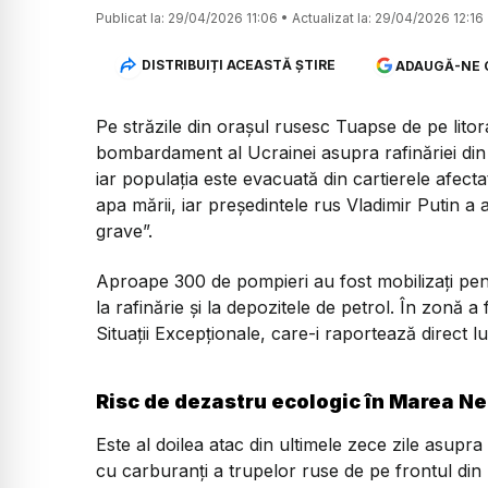
Publicat la:
29/04/2026 11:06
•
Actualizat la:
29/04/2026 12:16
DISTRIBUIȚI ACEASTĂ ȘTIRE
ADAUGĂ-NE 
Pe străzile din orașul rusesc Tuapse de pe lito
bombardament al Ucrainei asupra rafinăriei din 
iar populația este evacuată din cartierele afecta
apa mării, iar președintele rus Vladimir Putin a
grave”.
Aproape 300 de pompieri au fost mobilizați pent
la rafinărie și la depozitele de petrol. În zonă a
Situații Excepționale, care-i raportează direct lu
Risc de dezastru ecologic în Marea N
Este al doilea atac din ultimele zece zile asupra
cu carburanți a trupelor ruse de pe frontul din