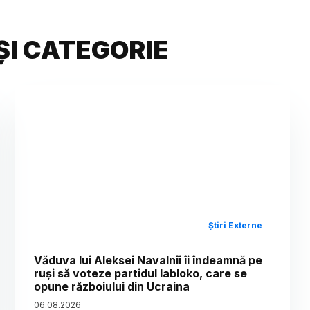
ȘI CATEGORIE
Știri Externe
Văduva lui Aleksei Navalnîi îi îndeamnă pe
ruși să voteze partidul Iabloko, care se
opune războiului din Ucraina
06
.
08
.
2026