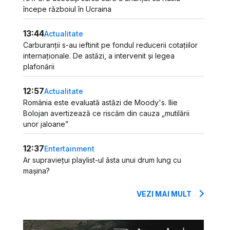
începe războiul în Ucraina
13:44
Actualitate
Carburanții s-au ieftinit pe fondul reducerii cotațiilor
internaționale. De astăzi, a intervenit și legea
plafonării
12:57
Actualitate
România este evaluată astăzi de Moody's. Ilie
Bolojan avertizează ce riscăm din cauza „mutilării
unor jaloane”
12:37
Entertainment
Ar supraviețui playlist-ul ăsta unui drum lung cu
mașina?
VEZI MAI MULT