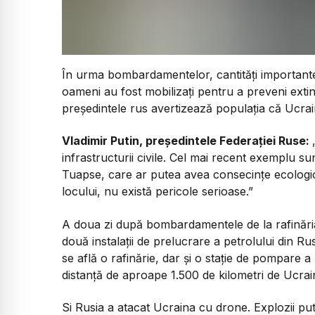
În urma bombardamentelor, cantități importante
oameni au fost mobilizați pentru a preveni extin
președintele rus avertizează populația că Ucraina 
Vladimir Putin, președintele Federației Ruse:
infrastructurii civile. Cel mai recent exemplu sun
Tuapse, care ar putea avea consecințe ecologic
locului, nu există pericole serioase.”
A doua zi după bombardamentele de la rafinăria
două instalații de prelucrare a petrolului din R
se află o rafinărie, dar și o stație de pompare a
distanță de aproape 1.500 de kilometri de Ucra
Si Rusia a atacat Ucraina cu drone. Explozii put