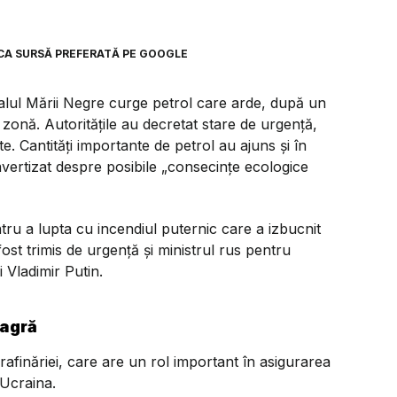
CA SURSĂ PREFERATĂ PE GOOGLE
ralul Mării Negre curge petrol care arde, după un
zonă. Autoritățile au decretat stare de urgență,
te. Cantități importante de petrol au ajuns și în
 avertizat despre posibile „consecințe ecologice
ru a lupta cu incendiul puternic care a izbucnit
 fost trimis de urgență și ministrul rus pentru
i Vladimir Putin.
eagră
 rafinăriei, care are un rol important în asigurarea
 Ucraina.