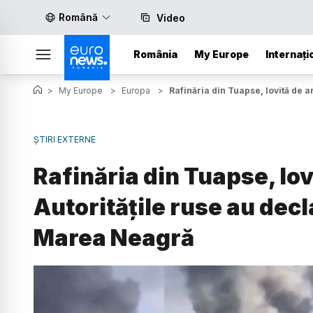
Română
Video
România
My Europe
Internați
>
My Europe
>
Europa
>
Rafinăria din Tuapse, lovită de 
ȘTIRI EXTERNE
Rafinăria din Tuapse, lo
Autoritățile ruse au decl
Marea Neagră