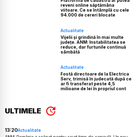
Platforma de cadastru ar putea
reveni online săptămâna
viitoare. Ce se întâmplă cu cele
94.000 de cereri blocate
Actualitate
Vijelii și grindină în mai multe
județe. ANM: Instabilitatea se
reduce, dar furtunile continuă
sâmbătă
Actualitate
Fostă directoare de la Electrica
Serv, trimisă în judecată după ce
ar fi transferat peste 4,5
milioane de lei în propriul cont
ULTIMELE
13:20
Actualitate
ANM: România a scăpat pentru scurt timp de caniculă. Un nou