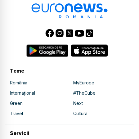
Teme
România
MyEurope
Internațional
#TheCube
Green
Next
Travel
Cultură
Servicii