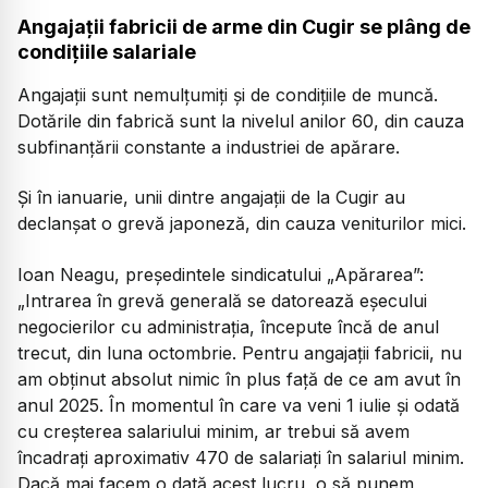
Angajații fabricii de arme din Cugir se plâng de
condițiile salariale
Angajații sunt nemulțumiți și de condițiile de muncă.
Dotările din fabrică sunt la nivelul anilor 60, din cauza
subfinanțării constante a industriei de apărare.
Și în ianuarie, unii dintre angajații de la Cugir au
declanșat o grevă japoneză, din cauza veniturilor mici.
Ioan Neagu, președintele sindicatului „Apărarea”:
„Intrarea în grevă generală se datorează eșecului
negocierilor cu administrația, începute încă de anul
trecut, din luna octombrie. Pentru angajații fabricii, nu
am obținut absolut nimic în plus față de ce am avut în
anul 2025. În momentul în care va veni 1 iulie și odată
cu creșterea salariului minim, ar trebui să avem
încadrați aproximativ 470 de salariați în salariul minim.
Dacă mai facem o dată acest lucru, o să punem