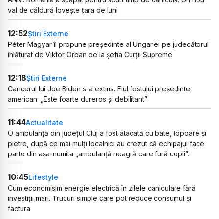
val de căldură lovește țara de luni
12:52
Știri Externe
Péter Magyar îl propune președinte al Ungariei pe judecătorul
înlăturat de Viktor Orban de la șefia Curții Supreme
12:18
Știri Externe
Cancerul lui Joe Biden s-a extins. Fiul fostului președinte
american: „Este foarte dureros și debilitant”
11:44
Actualitate
O ambulanță din județul Cluj a fost atacată cu bâte, topoare și
pietre, după ce mai mulți localnici au crezut că echipajul face
parte din așa-numita „ambulanță neagră care fură copii”.
10:45
Lifestyle
Cum economisim energie electrică în zilele caniculare fără
investiții mari. Trucuri simple care pot reduce consumul și
factura