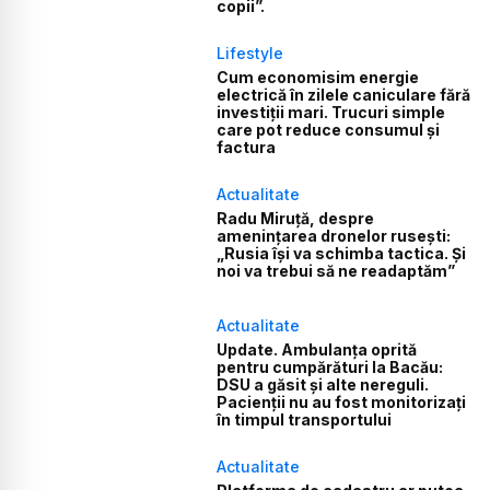
copii”.
Lifestyle
Cum economisim energie
electrică în zilele caniculare fără
investiții mari. Trucuri simple
care pot reduce consumul și
factura
Actualitate
Radu Miruță, despre
amenințarea dronelor rusești:
„Rusia își va schimba tactica. Și
noi va trebui să ne readaptăm”
Actualitate
Update. Ambulanța oprită
pentru cumpărături la Bacău:
DSU a găsit și alte nereguli.
Pacienții nu au fost monitorizați
în timpul transportului
Actualitate