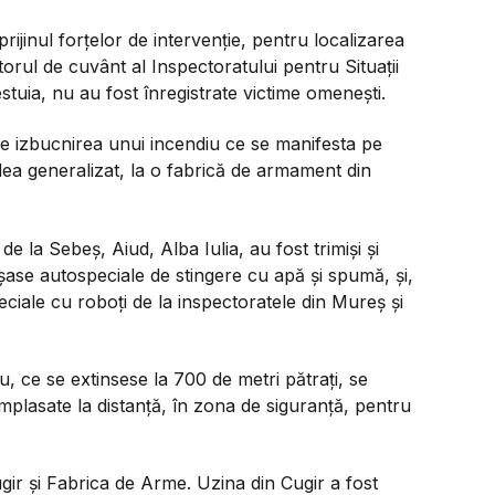
prijinul forțelor de intervenție, pentru localizarea
ătorul de cuvânt al Inspectoratului pentru Situații
stuia, nu au fost înregistrate victime omenești.
spre izbucnirea unui incendiu ce se manifesta pe
ea generalizat, la o fabrică de armament din
e la Sebeș, Aiud, Alba Iulia, au fost trimiși și
șase autospeciale de stingere cu apă și spumă, și,
eciale cu roboți de la inspectoratele din Mureș și
u, ce se extinsese la 700 de metri pătrați, se
amplasate la distanță, în zona de siguranță, pentru
ir și Fabrica de Arme. Uzina din Cugir a fost