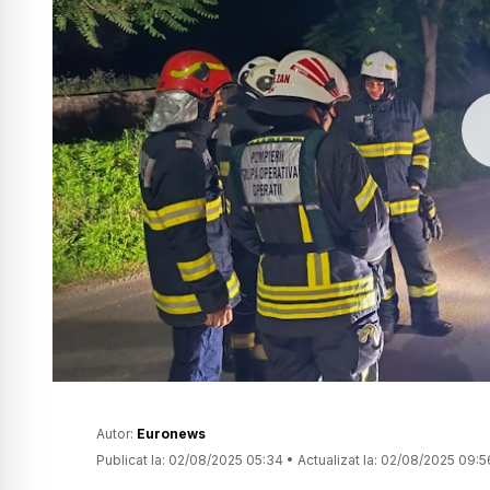
Autor:
Euronews
Publicat la:
02/08/2025 05:34
•
Actualizat la:
02/08/2025 09:5