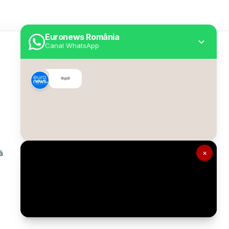
Euronews România
Canal WhatsApp
Utile
Despre Euronews
Declarație accesibilitate
Politica Cookie
Politica de confidențialitate
×
ă
Formular de contact
Transparență în utilizarea AI
Gestionați preferințele