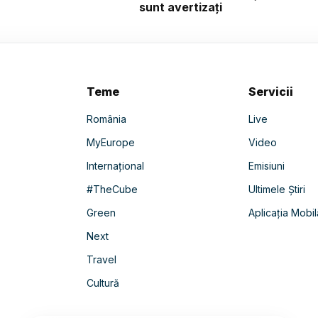
sunt avertizați
Teme
Servicii
România
Live
MyEurope
Video
Internațional
Emisiuni
#TheCube
Ultimele Știri
Green
Aplicația Mobil
Next
Travel
Cultură