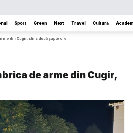
onal
Sport
Green
Next
Travel
Cultură
Academ
arme din Cugir, stins după șapte ore
abrica de arme din Cugir,