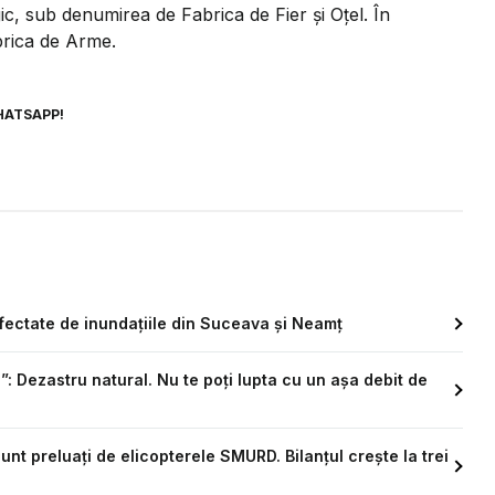
gic, sub denumirea de Fabrica de Fier și Oțel. În
abrica de Arme.
HATSAPP!
afectate de inundațiile din Suceava și Neamț
 Dezastru natural. Nu te poți lupta cu un așa debit de
 sunt preluați de elicopterele SMURD. Bilanțul crește la trei