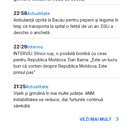
22:58
Actualitate
Ambulanță oprită la Bacău pentru pepeni și legume în
timp ce transporta la spital o fetiță de un an. DSU a
deschis o anchetă
22:29
Interviu
INTERVIU. Etnicii ruși, o posibilă bombă cu ceas
pentru Republica Moldova. Dan Barna: „Este un lucru
bun că vorbim despre Republica Moldova. Este
primul pas”
21:25
Actualitate
Vijelii și grindină în mai multe județe. ANM:
Instabilitatea se reduce, dar furtunile continuă
sâmbătă
VEZI MAI MULT