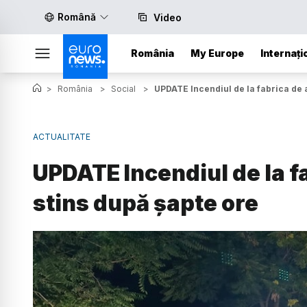
Română
Video
România
My Europe
Internați
>
România
>
Social
>
UPDATE Incendiul de la fabrica de 
ACTUALITATE
UPDATE Incendiul de la f
stins după șapte ore