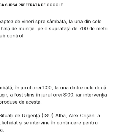
CA SURSĂ PREFERATĂ PE GOOGLE
oaptea de vineri spre sâmbătă, la una din cele
 hală de muniție, pe o suprafață de 700 de metri
 sub control
bătă, în jurul orei 1:00, la una dintre cele două
, a fost stins în jurul orei 8:00, iar intervenția
 produse de acesta.
ituații de Urgență (ISU) Alba, Alex Crișan, a
lichidat și se intervine în continuare pentru
a.