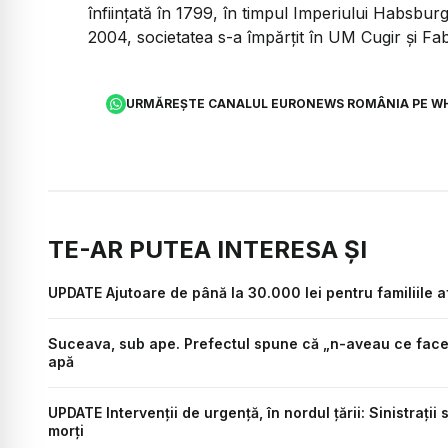
înființată în 1799, în timpul Imperiului Habsbur
2004, societatea s-a împărțit în UM Cugir și F
URMĂREȘTE CANALUL EURONEWS ROMÂNIA PE W
TE-AR PUTEA INTERESA ȘI
UPDATE Ajutoare de până la 30.000 lei pentru familiile 
Suceava, sub ape. Prefectul spune că „n-aveau ce face”:
apă
UPDATE Intervenții de urgență, în nordul țării: Sinistrații
morți