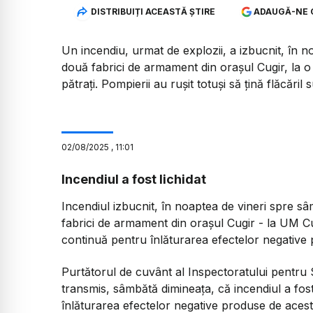
DISTRIBUIȚI ACEASTĂ ȘTIRE
ADAUGĂ-NE 
Un incendiu, urmat de explozii, a izbucnit, în n
două fabrici de armament din orașul Cugir, la o
pătrați. Pompierii au rușit totuși să țină flăcăril
02
/
08
/
2025
,
11:01
Incendiul a fost lichidat
Incendiul izbucnit, în noaptea de vineri spre sâm
fabrici de armament din orașul Cugir - la UM Cugir
continuă pentru înlăturarea efectelor negative
Purtătorul de cuvânt al Inspectoratului pentru S
transmis, sâmbătă dimineața, că incendiul a fost 
înlăturarea efectelor negative produse de acest