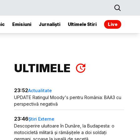
ic
Emisiuni
Jurnaliști
Ultimele Stiri
Live
ULTIMELE
23:52
Actualitate
UPDATE Ratingul Moody's pentru România: BAA3 cu
perspectivă negativă
23:46
Știri Externe
Descoperire uluitoare în Dunăre, la Budapesta: o
motocicletă militară și rămășițele a doi soldați
germani, scoase la iveală de secetă