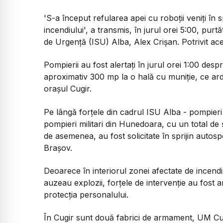
'S-a început refularea apei cu roboții veniți în s
incendiului', a transmis, în jurul orei 5:00, purt
de Urgență (ISU) Alba, Alex Crișan. Potrivit ace
Pompierii au fost alertați în jurul orei 1:00 de
aproximativ 300 mp la o hală cu muniție, ce ard
orașul Cugir.
Pe lângă forțele din cadrul ISU Alba - pompieri d
pompieri militari din Hunedoara, cu un total de 
de asemenea, au fost solicitate în sprijin autosp
Brașov.
Deoarece în interiorul zonei afectate de incendi
auzeau explozii, forțele de intervenție au fost 
protecția personalului.
În Cugir sunt două fabrici de armament, UM Cug