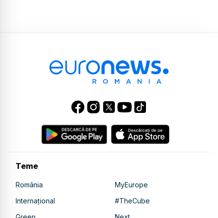
Teme
România
MyEurope
Internațional
#TheCube
Green
Next