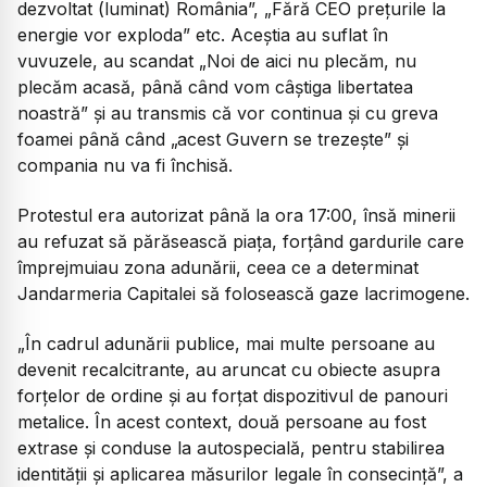
dezvoltat (luminat) România”, „Fără CEO prețurile la
energie vor exploda” etc. Aceștia au suflat în
vuvuzele, au scandat „Noi de aici nu plecăm, nu
plecăm acasă, până când vom câștiga libertatea
noastră” și au transmis că vor continua și cu greva
foamei până când „acest Guvern se trezește” și
compania nu va fi închisă.
Protestul era autorizat până la ora 17:00, însă minerii
au refuzat să părăsească piața, forțând gardurile care
împrejmuiau zona adunării, ceea ce a determinat
Jandarmeria Capitalei să folosească gaze lacrimogene.
„În cadrul adunării publice, mai multe persoane au
devenit recalcitrante, au aruncat cu obiecte asupra
forțelor de ordine și au forțat dispozitivul de panouri
metalice. În acest context, două persoane au fost
extrase și conduse la autospecială, pentru stabilirea
identității și aplicarea măsurilor legale în consecință”, a