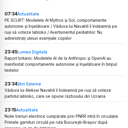
07:34
Actualitate
PE SCURT: Modelele AI Mythos și Sol, comportamente
autonome și înșelătoare / Văduva lui Navalnîi îi îndeamnă pe
ruși să voteze Iabloko / Avertismentul pediatrilor: Nu
administrați uleiuri esențiale copiilor
23:45
Lumea Digitală
Raport britanic: Modelele AI de la Anthropic și OpenAI au
manifestat comportamente autonome și înșelătoare în timpul
testelor
23:34
Știri Externe
Văduva lui Aleksei Navalnîi îi îndeamnă pe ruși să voteze
partidul Iabloko, care se opune războiului din Ucraina
23:15
Actualitate
Noile trenuri electrice cumpărate prin PNRR intră în circulație.
Primele garnituri circulă pe ruta București–Brașov după