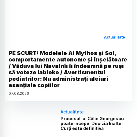
Actualitate
PE SCURT: Modelele AI Mythos și Sol,
comportamente autonome și înșelătoare
/ Văduva lui Navalnîi îi îndeamnă pe ruși
să voteze Iabloko / Avertismentul
pediatrilor: Nu administrați uleiuri
esențiale copiilor
07
.
08
.
2026
Actualitate
Procesul lui Călin Georgescu
poate începe. Decizia Înaltei
Curți este definitivă