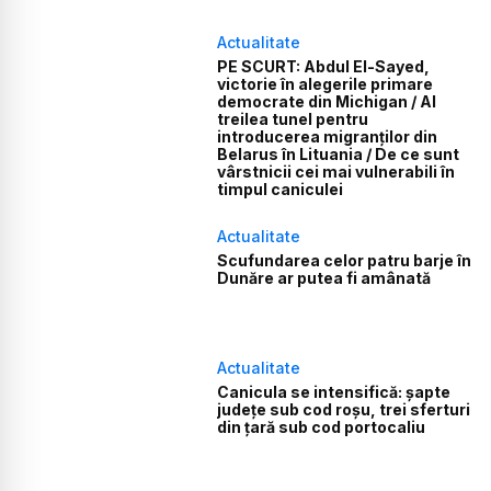
Actualitate
PE SCURT: Abdul El-Sayed,
victorie în alegerile primare
democrate din Michigan / Al
treilea tunel pentru
introducerea migranților din
Belarus în Lituania / De ce sunt
vârstnicii cei mai vulnerabili în
timpul caniculei
Actualitate
Scufundarea celor patru barje în
Dunăre ar putea fi amânată
Actualitate
Canicula se intensifică: șapte
județe sub cod roșu, trei sferturi
din țară sub cod portocaliu