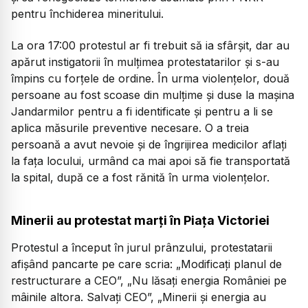
pentru închiderea mineritului.
La ora 17:00 protestul ar fi trebuit să ia sfârșit, dar au
apărut instigatorii în mulțimea protestatarilor și s-au
împins cu forțele de ordine. În urma violențelor, două
persoane au fost scoase din mulțime și duse la mașina
Jandarmilor pentru a fi identificate și pentru a li se
aplica măsurile preventive necesare. O a treia
persoană a avut nevoie și de îngrijirea medicilor aflați
la fața locului, urmând ca mai apoi să fie transportată
la spital, după ce a fost rănită în urma violențelor.
Minerii au protestat marți în Piața Victoriei
Protestul a început în jurul prânzului, protestatarii
afișând pancarte pe care scria: „Modificați planul de
restructurare a CEO”, „Nu lăsați energia României pe
mâinile altora. Salvați CEO”, „Minerii și energia au