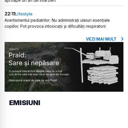
aproape un an de întârzieri
22:11
Lifestyle
Avertismentul pediatrilor: Nu administrați uleiuri esențiale
copiilor. Pot provoca intoxicații și dificultăți respiratorii
VEZI MAI MULT
EMISIUNI