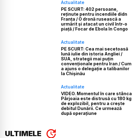
Actualitate
PE SCURT: 402 persoane,
reținute pentru incendiile didn
Franța / O dronă rusească a
urmărit și atacat un civil într-o
piață / Focar de Ebola în Congo
Actualitate
PE SCURT: Cea mai secetoasă
lună iulie din istoria Angliei /
SUA, strategii mai puțin
convenționale pentru Iran / Cum
a ajuns o delegație a talibanilor
la Chișinău
Actualitate
VIDEO. Momentul în care stânca
Pârjoaia este distrusă cu 180 kg
de explozibil, pentru a crește
debitul Dunării. Ce urmează
după operațiune
ULTIMELE