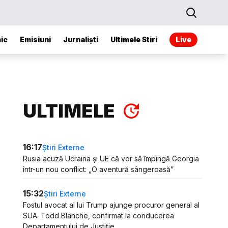
ic
Emisiuni
Jurnaliști
Ultimele Stiri
Live
ULTIMELE
16:17
Știri Externe
Rusia acuză Ucraina și UE că vor să împingă Georgia
într-un nou conflict: „O aventură sângeroasă”
15:32
Știri Externe
Fostul avocat al lui Trump ajunge procuror general al
SUA. Todd Blanche, confirmat la conducerea
Departamentului de Justiție