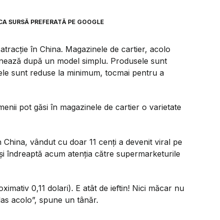
CA SURSĂ PREFERATĂ PE GOOGLE
 atracție în China. Magazinele de cartier, acolo
ionează după un model simplu. Produsele sunt
jele sunt reduse la minimum, tocmai pentru a
nii pot găsi în magazinele de cartier o varietate
 China, vândut cu doar 11 cenți a devenit viral pe
ii își îndreaptă acum atenția către supermarketurile
mativ 0,11 dolari). E atât de ieftin! Nici măcar nu
 las acolo”, spune un tânăr.