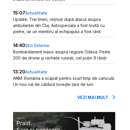
15:07
Actualitate
Update: Trei tineri, reținuți după atacul asupra
ambulanței din Cluj. Autospeciala a fost lovită cu
pietre, iar un membru al echipajului a fost rănit
14:40
Știri Externe
Bombardament masiv asupra regiunii Odesa. Peste
200 de drone și rachete rusești, cel puțin 9 răniți
13:20
Actualitate
ANM: România a scăpat pentru scurt timp de caniculă.
Un nou val de căldură lovește țara de luni
VEZI MAI MULT