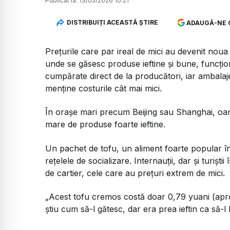
Publicat la:
13/05/2026 10:21
DISTRIBUIȚI ACEASTĂ ȘTIRE
ADAUGĂ-NE 
Prețurile care par ireal de mici au devenit noua
unde se găsesc produse ieftine și bune, funcț
cumpărate direct de la producători, iar ambala
menține costurile cât mai mici.
În orașe mari precum Beijing sau Shanghai, oame
mare de produse foarte ieftine.
Un pachet de tofu, un aliment foarte popular în
rețelele de socializare. Internauții, dar și turișt
de cartier, cele care au prețuri extrem de mici.
„Acest tofu cremos costă doar 0,79 yuani (aproxi
știu cum să-l gătesc, dar era prea ieftin ca să-l