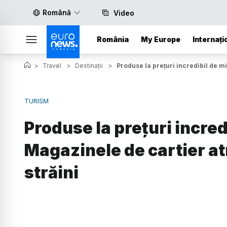
Română
Video
România
My Europe
Internați
>
Travel
>
Destinații
>
Produse la prețuri incredibil de mic
TURISM
Produse la prețuri incred
Magazinele de cartier atr
străini