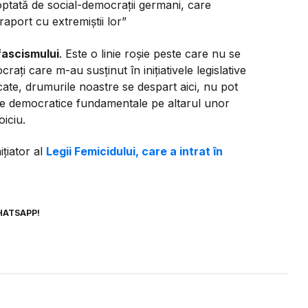
adoptată de social-democrații germani, care
raport cu extremiștii lor”
fascismului
. Este o linie roșie peste care nu se
ți care m-au susținut în inițiativele legislative
te, drumurile noastre se despart aici, nu pot
rile democratice fundamentale pe altarul unor
oiciu.
ițiator al
Legii Femicidului, care a intrat în
HATSAPP!