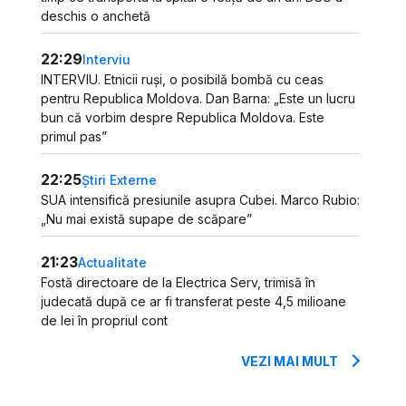
deschis o anchetă
22:29
Interviu
INTERVIU. Etnicii ruși, o posibilă bombă cu ceas
pentru Republica Moldova. Dan Barna: „Este un lucru
bun că vorbim despre Republica Moldova. Este
primul pas”
22:25
Știri Externe
SUA intensifică presiunile asupra Cubei. Marco Rubio:
„Nu mai există supape de scăpare”
21:23
Actualitate
Fostă directoare de la Electrica Serv, trimisă în
judecată după ce ar fi transferat peste 4,5 milioane
de lei în propriul cont
VEZI MAI MULT