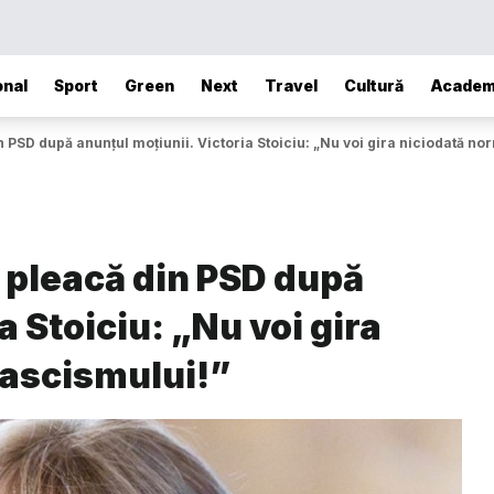
onal
Sport
Green
Next
Travel
Cultură
Academ
 PSD după anunțul moțiunii. Victoria Stoiciu: „Nu voi gira niciodată no
 pleacă din PSD după
a Stoiciu: „Nu voi gira
fascismului!”