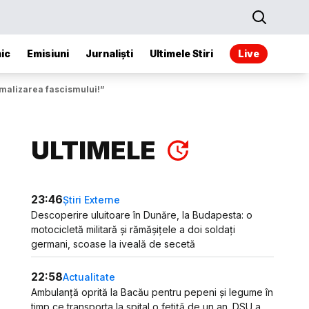
ic
Emisiuni
Jurnaliști
Ultimele Stiri
Live
rmalizarea fascismului!”
ULTIMELE
23:46
Știri Externe
Descoperire uluitoare în Dunăre, la Budapesta: o
motocicletă militară și rămășițele a doi soldați
germani, scoase la iveală de secetă
22:58
Actualitate
Ambulanță oprită la Bacău pentru pepeni și legume în
timp ce transporta la spital o fetiță de un an. DSU a