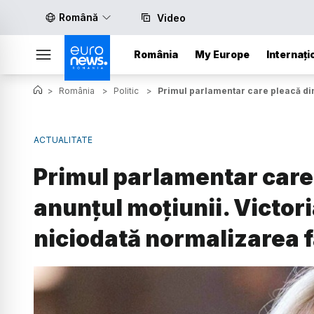
Română
Video
România
My Europe
Internați
>
România
>
Politic
>
Primul parlamentar care pleacă din
ACTUALITATE
Primul parlamentar care
anunțul moțiunii. Victori
niciodată normalizarea 