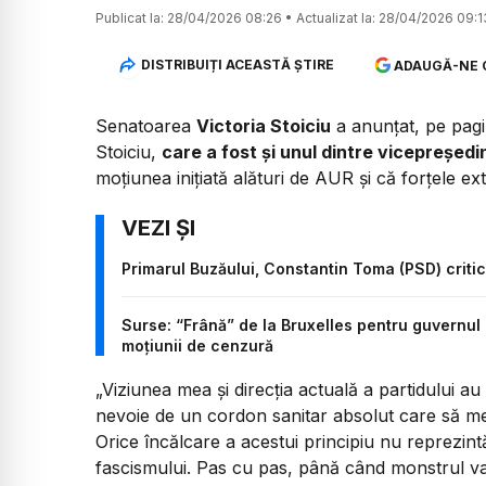
Publicat la:
28/04/2026 08:26
•
Actualizat la:
28/04/2026 09:1
DISTRIBUIȚI ACEASTĂ ȘTIRE
ADAUGĂ-NE 
Senatoarea
Victoria Stoiciu
a anunțat, pe pag
Stoiciu,
care a fost și unul dintre vicepreședinț
moțiunea inițiată alături de AUR și că forțele ex
Primarul Buzăului, Constantin Toma (PSD) critică
Surse: “Frână” de la Bruxelles pentru guvernu
moțiunii de cenzură
„Viziunea mea și direcția actuală a partidului au
nevoie de un cordon sanitar absolut care să menț
Orice încălcare a acestui principiu nu reprezint
fascismului. Pas cu pas, până când monstrul va 