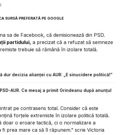
3
CA SURSĂ PREFERATĂ PE GOOGLE
ina sa de Facebook, că demisionează din PSD.
ii partidului,
a precizat că a refuzat să semneze
tremiste trebuie să rămână în izolare totală.
 dur decizia alianței cu AUR: „E sinucidere politică!”
l PSD-AUR. Ce mesaj a primit Grindeanu după anunțul
 intrat pe contrasens total. Consider că este
ină forțele extremiste în izolare politică totală.
ă doar o eroare tactică, ci o normalizare a
fi prea mare ca să îl răpunem.” scrie Victoria