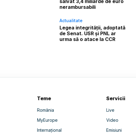
salvat 3,4 miliarde de euro
nerambursabili
Actualitate
Legea integrității, adoptată
de Senat. USR și PNL ar
urma să o atace la CCR
Teme
Servicii
România
Live
MyEurope
Video
Internațional
Emisiuni