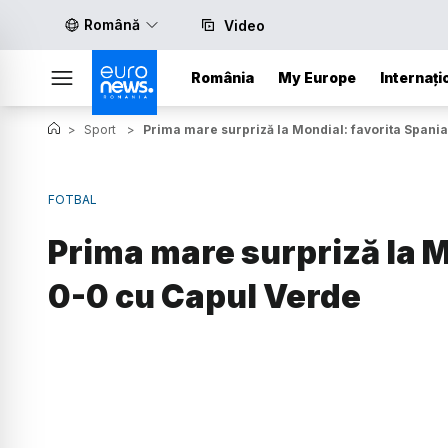
Română
Video
România
My Europe
Internați
>
Sport
>
Prima mare surpriză la Mondial: favorita Spani
FOTBAL
Prima mare surpriză la M
0-0 cu Capul Verde