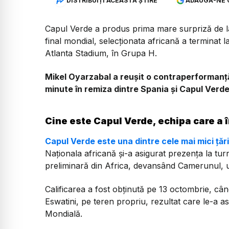
DISTRIBUIȚI ACEASTĂ ȘTIRE
ADAUGĂ-NE 
Capul Verde a produs prima mare surpriză de 
final mondial, selecționata africană a terminat la
Atlanta Stadium, în Grupa H.
Mikel Oyarzabal a reușit o contraperformanță
minute în remiza dintre Spania și Capul Verde
Cine este Capul Verde, echipa care a 
Capul Verde este una dintre cele mai mici țăr
Naționala africană și-a asigurat prezența la tur
preliminară din Africa, devansând Camerunul, una
Calificarea a fost obținută pe 13 octombrie, cân
Eswatini, pe teren propriu, rezultat care le-a a
Mondială.