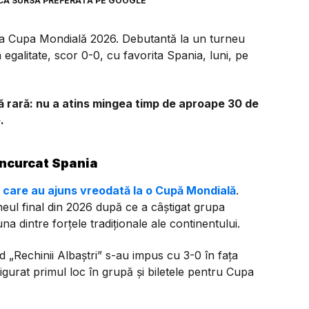
CA SURSĂ PREFERATĂ PE GOOGLE
la Cupa Mondială 2026. Debutantă la un turneu
 egalitate, scor 0-0, cu favorita Spania, luni, pe
 rară: nu a atins mingea timp de aproape 30 de
.
încurcat Spania
i care au ajuns vreodată la o Cupă Mondială
.
neul final din 2026 după ce a câștigat grupa
 dintre forțele tradiționale ale continentului.
d „Rechinii Albaștri” s-au impus cu 3-0 în fața
sigurat primul loc în grupă și biletele pentru Cupa