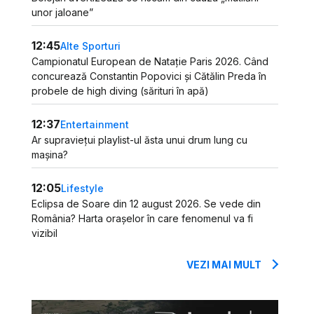
unor jaloane”
12:45
Alte Sporturi
Campionatul European de Natație Paris 2026. Când
concurează Constantin Popovici și Cătălin Preda în
probele de high diving (sărituri în apă)
12:37
Entertainment
Ar supraviețui playlist-ul ăsta unui drum lung cu
mașina?
12:05
Lifestyle
Eclipsa de Soare din 12 august 2026. Se vede din
România? Harta orașelor în care fenomenul va fi
vizibil
VEZI MAI MULT