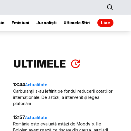
ic
Emisiuni
Jurnaliști
Ultimele Stiri
Live
ULTIMELE
13:44
Actualitate
Carburanții s-au ieftinit pe fondul reducerii cotațiilor
internaționale. De astăzi, a intervenit și legea
plafonării
12:57
Actualitate
România este evaluată astăzi de Moody's. Ilie
Bolojan avertizează ce riscăm din cauza „mutilării