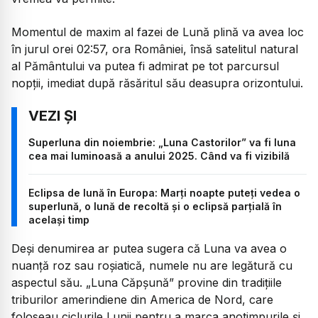
Momentul de maxim al fazei de Lună plină va avea loc
în jurul orei 02:57, ora României, însă satelitul natural
al Pământului va putea fi admirat pe tot parcursul
nopții, imediat după răsăritul său deasupra orizontului.
Superluna din noiembrie: „Luna Castorilor” va fi luna
cea mai luminoasă a anului 2025. Când va fi vizibilă
Eclipsa de lună în Europa: Marți noapte puteți vedea o
superlună, o lună de recoltă și o eclipsă parțială în
același timp
Deși denumirea ar putea sugera că Luna va avea o
nuanță roz sau roșiatică, numele nu are legătură cu
aspectul său. „Luna Căpșună” provine din tradițiile
triburilor amerindiene din America de Nord, care
foloseau ciclurile Lunii pentru a marca anotimpurile și