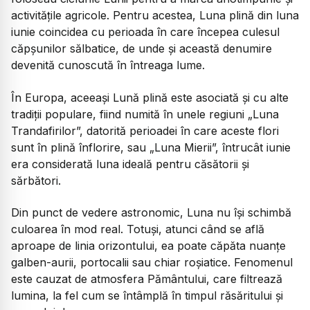
activitățile agricole. Pentru acestea, Luna plină din luna
iunie coincidea cu perioada în care începea culesul
căpșunilor sălbatice, de unde și această denumire
devenită cunoscută în întreaga lume.
În Europa, aceeași Lună plină este asociată și cu alte
tradiții populare, fiind numită în unele regiuni „Luna
Trandafirilor”, datorită perioadei în care aceste flori
sunt în plină înflorire, sau „Luna Mierii”, întrucât iunie
era considerată luna ideală pentru căsătorii și
sărbători.
Din punct de vedere astronomic, Luna nu își schimbă
culoarea în mod real. Totuși, atunci când se află
aproape de linia orizontului, ea poate căpăta nuanțe
galben-aurii, portocalii sau chiar roșiatice. Fenomenul
este cauzat de atmosfera Pământului, care filtrează
lumina, la fel cum se întâmplă în timpul răsăritului și