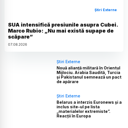
Știri Externe
SUA intensifică presiunile asupra Cubei.
Marco Rubio: „Nu mai există supape de
scăpare”
07
.
08
.
2026
Știri Externe
Nouă alianță militară în Orientul
Mijlociu. Arabia Saudită, Turcia
și Pakistanul semnează un pact
de apărare
Știri Externe
Belarus a interzis Euronews și a
inclus site-ul pe lista
„materialelor extremiste”.
Reacții în Europa