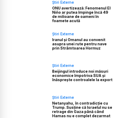
Știri Externe
ONU avertizează: Fenomenul El
Niño ar putea împinge încă 49
de milioane de oameni în
foamete acută
Știri Externe
Iranul și Omanul au convenit
asupra unei rute pentru nave
prin Strâmtoarea Hormuz
Știri Externe
Beijingul introduce noi măsuri
economice împotriva SUA și
înăsprește controalele la export
Știri Externe
Netanyahu, în contradicție cu
Trump. Susține că Israelul nu se
retrage din Gaza până când
Hamas nu e complet dezarmat