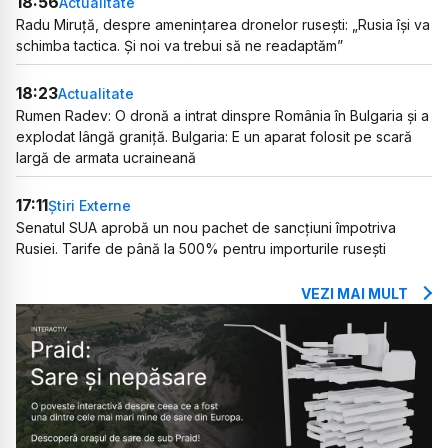
18:56
Actualitate
Radu Miruță, despre amenințarea dronelor rusești: „Rusia își va
schimba tactica. Și noi va trebui să ne readaptăm”
18:23
Actualitate
Rumen Radev: O dronă a intrat dinspre România în Bulgaria și a
explodat lângă graniță. Bulgaria: E un aparat folosit pe scară
largă de armata ucraineană
17:11
Știri Externe
Senatul SUA aprobă un nou pachet de sancțiuni împotriva
Rusiei. Tarife de până la 500% pentru importurile rusești
VEZI MAI MULT