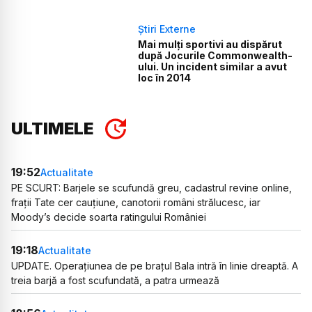
Știri Externe
Mai mulți sportivi au dispărut
după Jocurile Commonwealth-
ului. Un incident similar a avut
loc în 2014
ULTIMELE
19:52
Actualitate
PE SCURT: Barjele se scufundă greu, cadastrul revine online,
frații Tate cer cauțiune, canotorii români strălucesc, iar
Moody’s decide soarta ratingului României
19:18
Actualitate
UPDATE. Operațiunea de pe brațul Bala intră în linie dreaptă. A
treia barjă a fost scufundată, a patra urmează