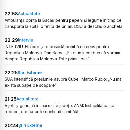
22:58
Actualitate
Ambulanță oprită la Bacău pentru pepeni și legume în timp ce
transporta la spital o fetiță de un an. DSU a deschis o anchetă
22:29
Interviu
INTERVIU. Etnicii ruși, o posibilă bombă cu ceas pentru
Republica Moldova. Dan Barna: „Este un lucru bun că vorbim
despre Republica Moldova. Este primul pas”
22:25
Știri Externe
SUA intensifică presiunile asupra Cubei. Marco Rubio: „Nu mai
există supape de scăpare”
21:25
Actualitate
Vijelii și grindină în mai multe județe. ANM: Instabilitatea se
reduce, dar furtunile continuă sâmbătă
20:28
Știri Externe